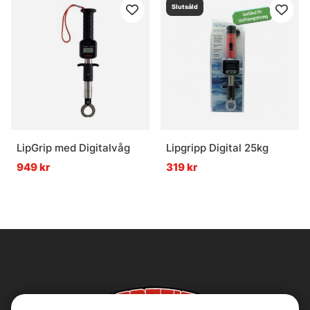
Slutsåld
LipGrip med Digitalvåg
Lipgripp Digital 25kg
949 kr
319 kr