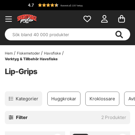
4.7
Baserat på 1157 betyg
Hem
Fiskemetoder
Havsfiske
Verktyg & Tillbehör Havsfiske
Lip-Grips
Kategorier
Huggkrokar
Kroklossare
Avb
Filter
2
Produkter