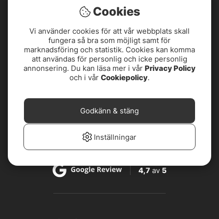
Cookies
Vi använder cookies för att vår webbplats skall
fungera så bra som möjligt samt för
marknadsföring och statistik. Cookies kan komma
att användas för personlig och icke personlig
annonsering. Du kan läsa mer i vår
Privacy Policy
och i vår
Cookiepolicy
.
4,8
av
5
4,8
av
5
Godkänn & stäng
Inställningar
4,7
av
5
4,7
av
5