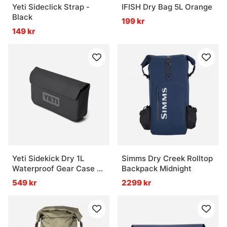
Yeti Sideclick Strap -
IFISH Dry Bag 5L Orange
Black
199 kr
149 kr
Yeti Sidekick Dry 1L
Simms Dry Creek Rolltop
Waterproof Gear Case -
Backpack Midnight
Charcoal
549 kr
2299 kr