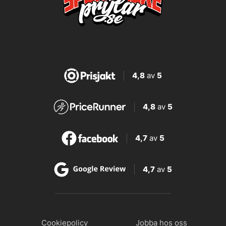
4,8
av
5
4,8
av
5
4,7
av
5
4,7
av
5
Cookiepolicy
Jobba hos oss