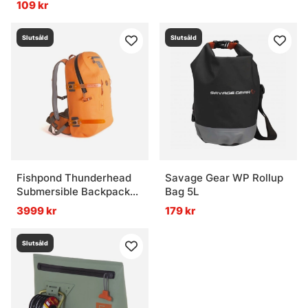
109 kr
Slutsåld
Slutsåld
Fishpond Thunderhead
Savage Gear WP Rollup
Submersible Backpack
Bag 5L
Cutthroat Orange
3999 kr
179 kr
Slutsåld