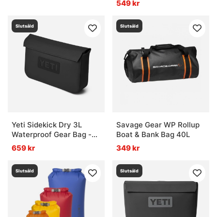
549 kr
Slutsåld
Slutsåld
Yeti Sidekick Dry 3L
Savage Gear WP Rollup
Waterproof Gear Bag -
Boat & Bank Bag 40L
Black
659 kr
349 kr
Slutsåld
Slutsåld