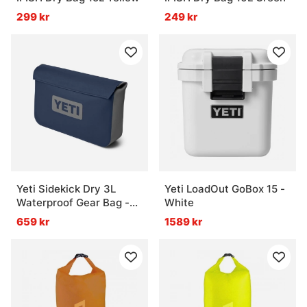
299 kr
249 kr
Yeti Sidekick Dry 3L
Yeti LoadOut GoBox 15 -
Waterproof Gear Bag -
White
Navy
659 kr
1589 kr