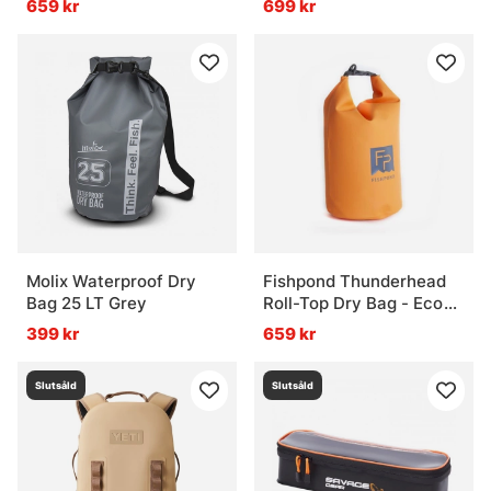
659 kr
699 kr
Molix Waterproof Dry
Fishpond Thunderhead
Bag 25 LT Grey
Roll-Top Dry Bag - Eco
Cutthroat Orange
399 kr
659 kr
Slutsåld
Slutsåld