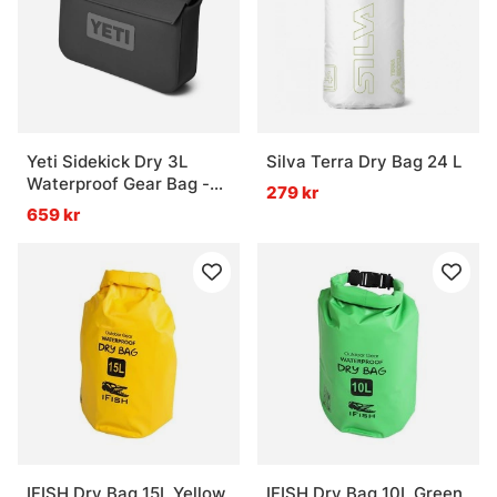
Yeti Sidekick Dry 3L
Silva Terra Dry Bag 24 L
Waterproof Gear Bag -
279 kr
Charcoal
659 kr
IFISH Dry Bag 15L Yellow
IFISH Dry Bag 10L Green