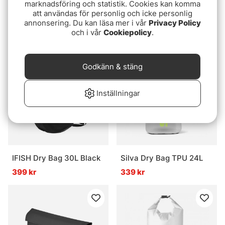
marknadsföring och statistik. Cookies kan komma
Molix Waterproof Dry
IFISH Dry Bag 20L Blue
att användas för personlig och icke personlig
Bag 10 LT Grey
349 kr
annonsering. Du kan läsa mer i vår
Privacy Policy
319 kr
och i vår
Cookiepolicy
.
Godkänn & stäng
Inställningar
IFISH Dry Bag 30L Black
Silva Dry Bag TPU 24L
399 kr
339 kr