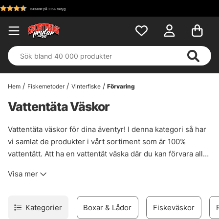
Fri frakt över 699 kr!
Hem
Fiskemetoder
Vinterfiske
Förvaring
Vattentäta Väskor
Vattentäta väskor för dina äventyr! I denna kategori så har
vi samlat de produkter i vårt sortiment som är 100%
vattentätt. Att ha en vattentät väska där du kan förvara alla
dina kläder eller elektronik när du inte använder det.
Visa mer
Varken det är en fiskeväska, duffelbag, ryggsäck eller roll-
top så kommer du ha användning för det. Vissa produkter
är mer lämpade för vandring, vissa för ren transport och
Kategorier
Boxar & Lådor
Fiskeväskor
vissa för kontinuerligt åtkomst av innehållet. Vi är rätt