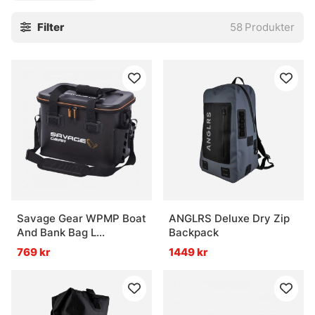
säkra på att du hittar något i denna kategori som passar för
Filter
58
Produkter
just dina ändamål!
Savage Gear WPMP Boat
ANGLRS Deluxe Dry Zip
And Bank Bag L
Backpack
36X23X28cm 24L
769 kr
1449 kr