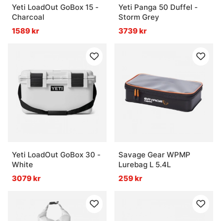
Yeti LoadOut GoBox 15 -
Yeti Panga 50 Duffel -
Charcoal
Storm Grey
1589 kr
3739 kr
Yeti LoadOut GoBox 30 -
Savage Gear WPMP
White
Lurebag L 5.4L
3079 kr
259 kr