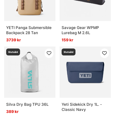
YETI Panga Submersible
Savage Gear WPMP
Backpack 28 Tan
Lurebag M 2.6L
3739 kr
159 kr
Slutsåld
Slutsåld
Silva Dry Bag TPU 36L
Yeti Sidekick Dry 1L. -
Classic Navy
389 kr