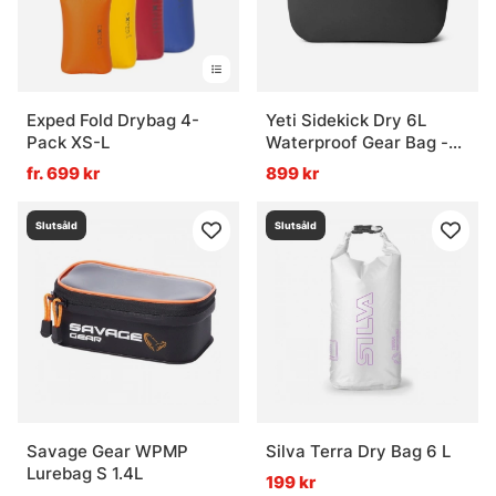
Exped Fold Drybag 4-
Yeti Sidekick Dry 6L
Pack XS-L
Waterproof Gear Bag -
Charcoal
fr. 699 kr
899 kr
Slutsåld
Slutsåld
Savage Gear WPMP
Silva Terra Dry Bag 6 L
Lurebag S 1.4L
199 kr