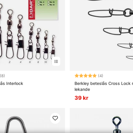
4.4 utav 5 stjärnor
Betyg:
5.0 utav 5 stjä
(8)
(4)
ås Interlock
Berkley beteslås Cross Loc
lekande
39 kr