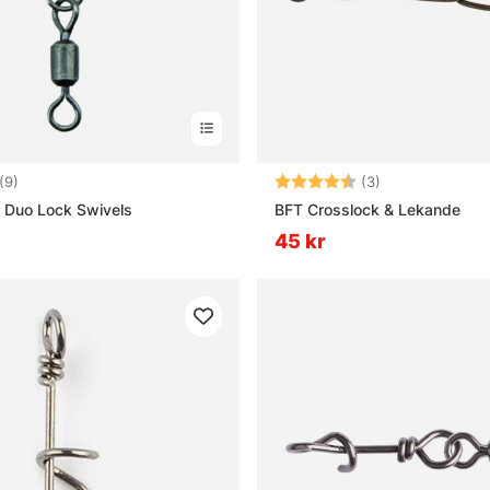
4.1 utav 5 stjärnor
Betyg:
4.7 utav 5 stjä
(9)
(3)
 Duo Lock Swivels
BFT Crosslock & Lekande
45 kr