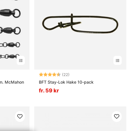
rnor
Betyg:
4.9 utav 5 stjärnor
(22)
k m. McMahon
BFT Stay-Lok Hake 10-pack
fr. 59 kr