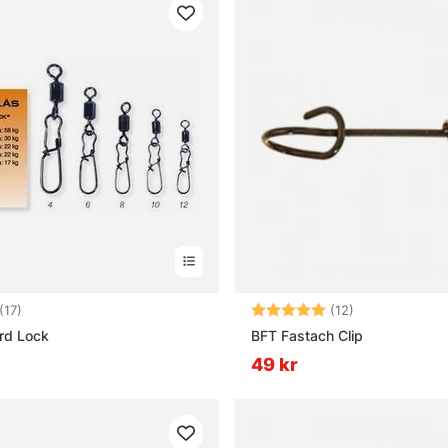
3.9 utav 5 stjärnor
Betyg:
5.0 utav 5 stj
(17)
(12)
rd Lock
BFT Fastach Clip
49 kr