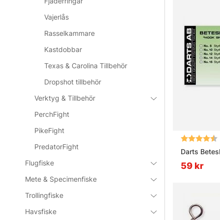
Fjäderringar
Vajerlås
Rasselkammare
Kastdobbar
Texas & Carolina Tillbehör
Dropshot tillbehör
Verktyg & Tillbehör
PerchFight
PikeFight
Betyg:
PredatorFight
Darts Betes
Flugfiske
59 kr
Mete & Specimenfiske
Trollingfiske
Havsfiske