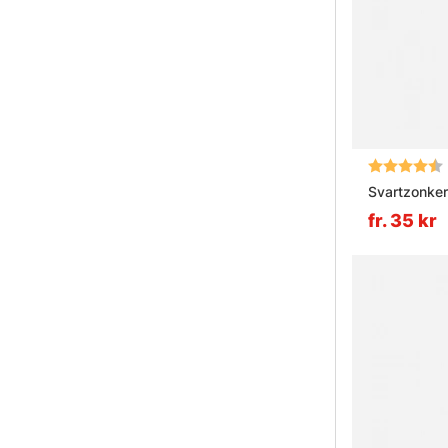
Betyg:
Svartzonker
fr. 35 kr