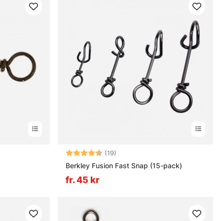
ärnor
Betyg:
4.7 utav 5 stjärnor
(19)
Berkley Fusion Fast Snap (15-pack)
fr. 45 kr