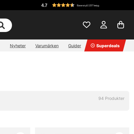
4.7
Baserat på 1157 betyg
Nyheter
Varumärken
Guider
Superdeals
94
Produkter