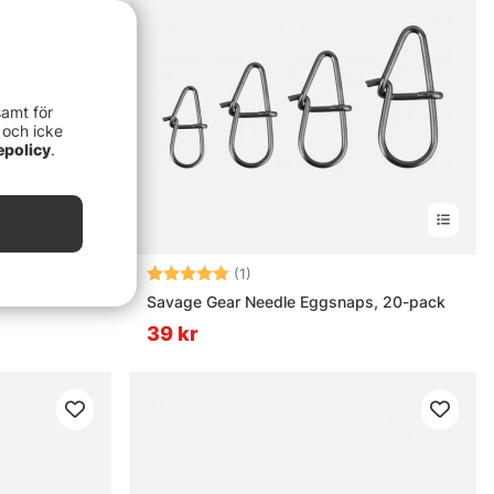
samt för
 och icke
epolicy
.
rnor
Betyg:
5.0 utav 5 stjärnor
(1)
Savage Gear Needle Eggsnaps, 20-pack
39 kr