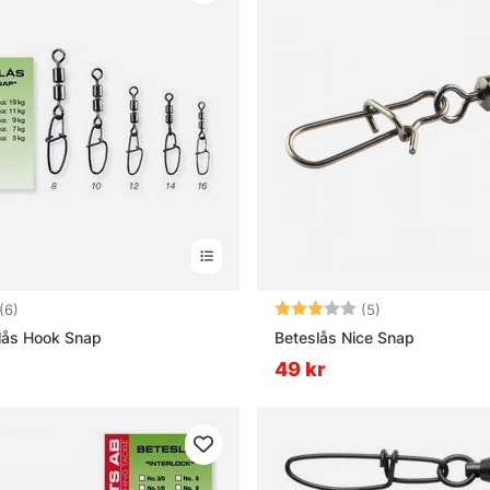
4.8 utav 5 stjärnor
Betyg:
3.0 utav 5 stjä
(6)
(5)
lås Hook Snap
Beteslås Nice Snap
49 kr