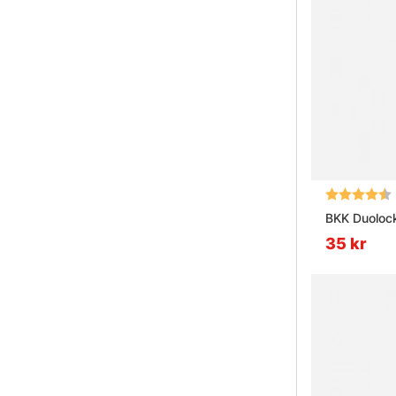
Betyg:
BKK Duoloc
35 kr