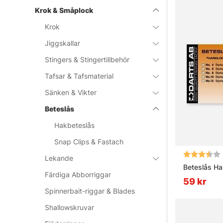
Krok & Småplock
Krok
Jiggskallar
Stingers & Stingertillbehör
Tafsar & Tafsmaterial
Sänken & Vikter
Beteslås
Hakbeteslås
Snap Clips & Fastach
Betyg:
Lekande
Beteslås Ha
Färdiga Abborriggar
59 kr
Spinnerbait-riggar & Blades
Shallowskruvar