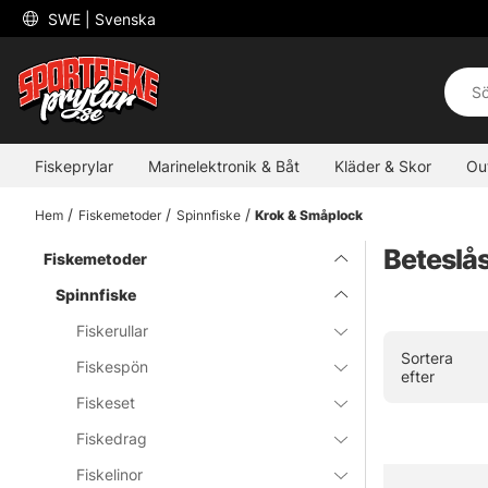
 SWE 
| Svenska
Fiskeprylar
Marinelektronik & Båt
Kläder & Skor
Ou
Hem
Fiskemetoder
Spinnfiske
Krok & Småplock
Beteslå
Fiskemetoder
Spinnfiske
Fiskerullar
Sortera
Fiskespön
efter
Fiskeset
Fiskedrag
Fiskelinor