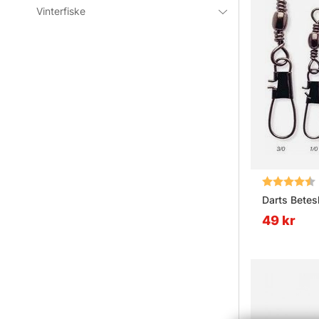
Vinterfiske
Betyg:
Darts Betesl
49 kr