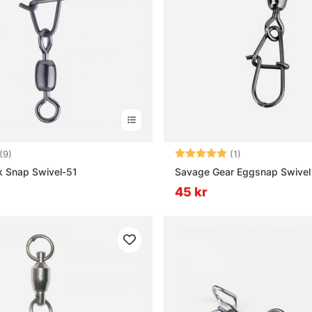
4.7 utav 5 stjärnor
Betyg:
5.0 utav 5 stjär
(9)
(1)
k Snap Swivel-51
Savage Gear Eggsnap Swivel
45 kr