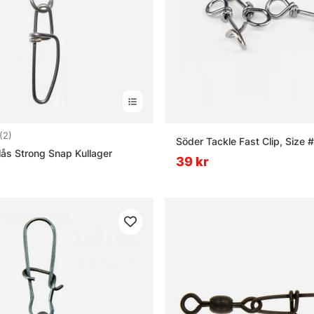
4.5 utav 5 stjärnor
(2)
Söder Tackle Fast Clip, Size 
lås Strong Snap Kullager
39 kr