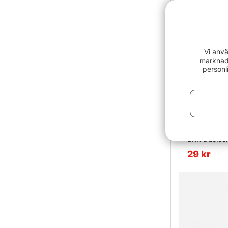
Vi anvä
marknads
personl
Betyg:
BKK Duoloc
29 kr