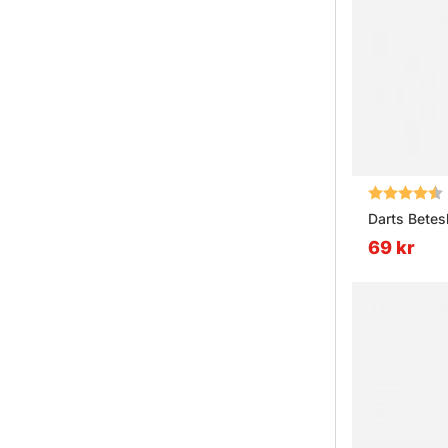
Betyg:
Darts Betes
69 kr