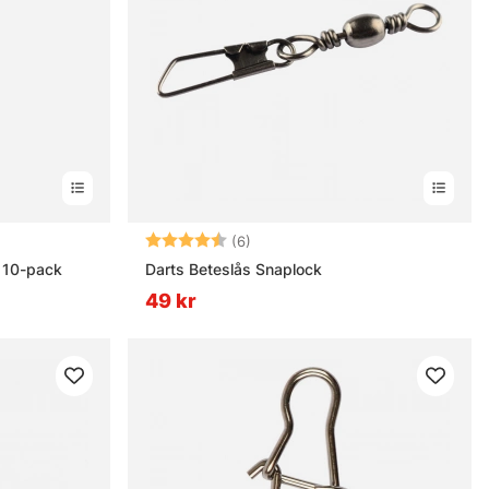
nor
Betyg:
4.5 utav 5 stjärnor
(6)
 10-pack
Darts Beteslås Snaplock
49 kr