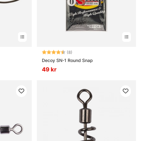
rnor
Betyg:
4.8 utav 5 stjärnor
(8)
Decoy SN-1 Round Snap
49 kr