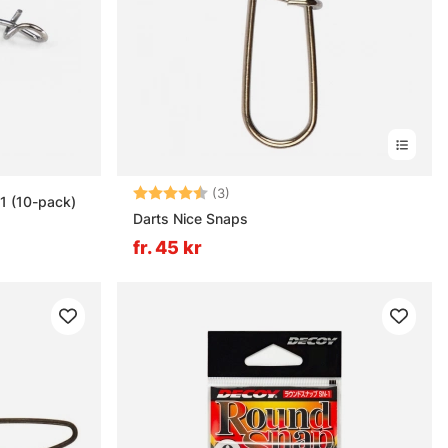
Betyg:
4.7 utav 5 stjärnor
(3)
#1 (10-pack)
Darts Nice Snaps
fr. 45 kr