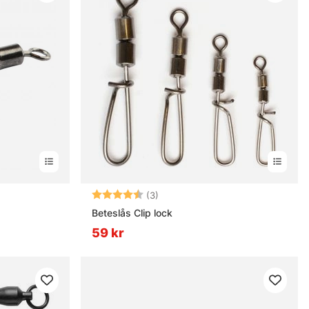
rnor
Betyg:
4.7 utav 5 stjärnor
(3)
Beteslås Clip lock
59 kr