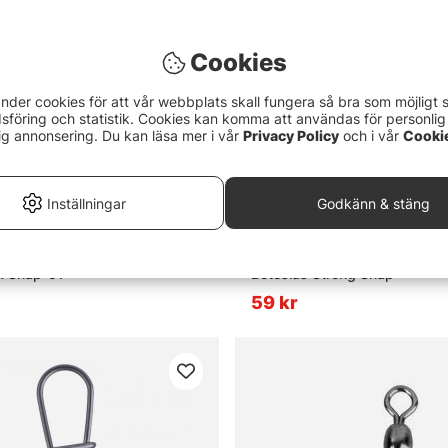
Cookies
nder cookies för att vår webbplats skall fungera så bra som möjligt 
föring och statistik. Cookies kan komma att användas för personlig
ig annonsering. Du kan läsa mer i vår
Privacy Policy
och i vår
Cooki
Inställningar
Godkänn & stäng
4.0 utav 5 stjärnor
Betyg:
3.5 utav 5 stjä
(16)
(2)
k Snap-51
Beteslås Strong Snap
59 kr