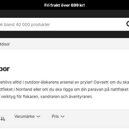
Fri frakt över 699 kr!
tdoor
por
ehövs alltid i outdoor-älskarens arsenal av prylar! Oavsett om du sk
ttfisket i Norrland eller om du ska rigga om din paravan på nattfisk
 verktyg för fiskaren, vandraren och äventyraren.
Varumärke
Pris