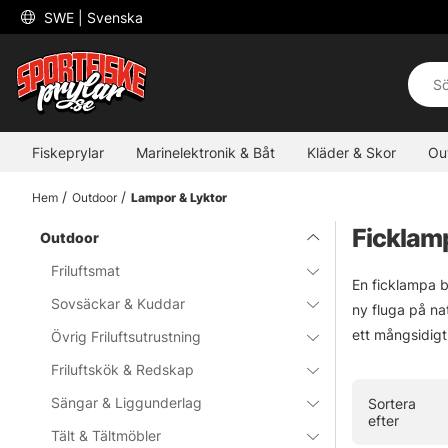
 SWE 
| Svenska
Fiskeprylar
Marinelektronik & Båt
Kläder & Skor
Ou
Hem
Outdoor
Lampor & Lyktor
Ficklam
Outdoor
Friluftsmat
En ficklampa b
Sovsäckar & Kuddar
ny fluga på na
ett mångsidigt
Övrig Friluftsutrustning
Friluftskök & Redskap
Sängar & Liggunderlag
Sortera
efter
Tält & Tältmöbler