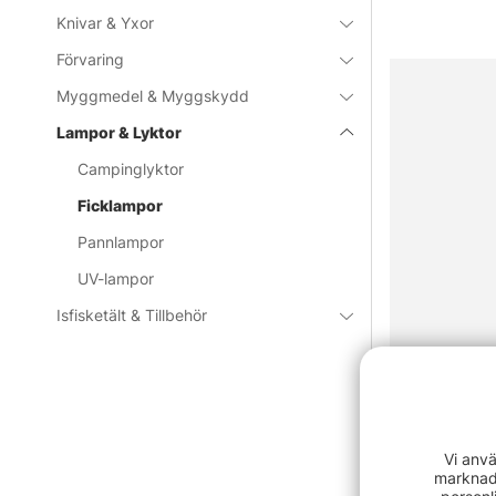
Knivar & Yxor
Förvaring
Myggmedel & Myggskydd
Lampor & Lyktor
Campinglyktor
Ficklampor
Pannlampor
UV-lampor
Isfisketält & Tillbehör
IFISH Tungs
Vi anvä
319 kr
marknads