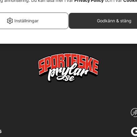
ig annonsering. Du kan läsa mer i vår
Privacy Policy
och i vår
Cooki
Inställningar
Godkänn & stäng
5