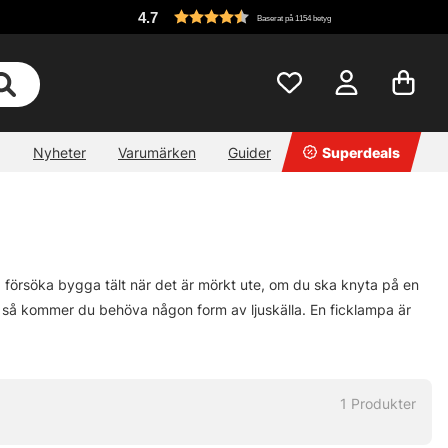
4.7
Baserat på 1154 betyg
Nyheter
Varumärken
Guider
Superdeals
a försöka bygga tält när det är mörkt ute, om du ska knyta på en
et så kommer du behöva någon form av ljuskälla. En ficklampa är
1
Produkter