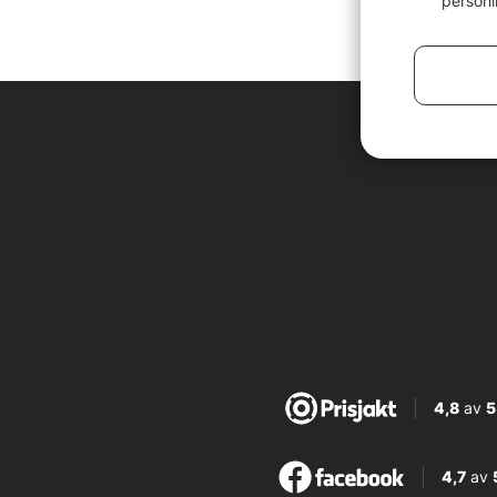
personl
4,8
av
5
4,7
av