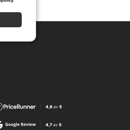
epolicy
.
4,8
av
5
4,7
av
5