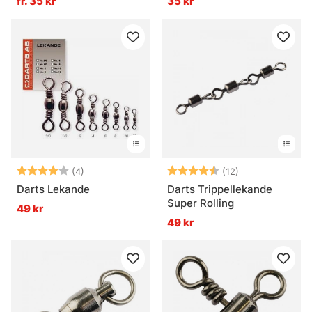
fr. 35 kr
35 kr
Betyg:
4.0 utav 5 stjärnor
Betyg:
4.3 utav 5 stjä
(4)
(12)
Darts Lekande
Darts Trippellekande
Super Rolling
49 kr
49 kr