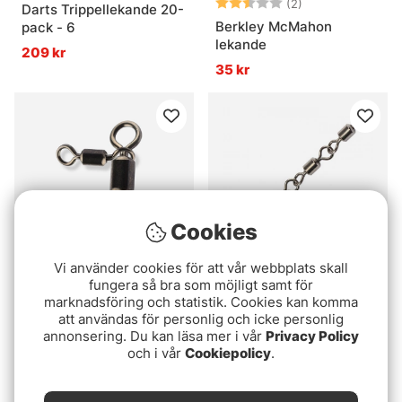
Betyg:
2.5 utav 5 stjär
(2)
Darts Trippellekande 20-
Berkley McMahon
pack - 6
lekande
209 kr
35 kr
Cookies
Vi använder cookies för att vår webbplats skall
fungera så bra som möjligt samt för
Darts Trevägs Intercross
Darts Lekande 6 4-Link
marknadsföring och statistik. Cookies kan komma
3-pack
att användas för personlig och icke personlig
49 kr
annonsering. Du kan läsa mer i vår
Privacy Policy
59 kr
och i vår
Cookiepolicy
.