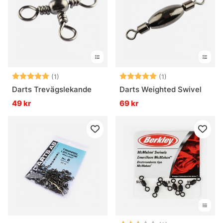
Betyg:
5.0 utav 5 stjärnor
Betyg:
5.0 utav 5 stjär
(1)
(1)
Darts Trevägslekande
Darts Weighted Swivel
49 kr
69 kr