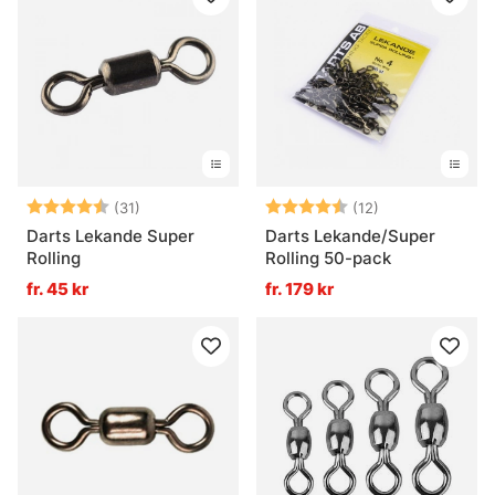
Betyg:
4.7 utav 5 stjärnor
Betyg:
4.8 utav 5 stjä
(31)
(12)
Darts Lekande Super
Darts Lekande/Super
Rolling
Rolling 50-pack
fr. 45 kr
fr. 179 kr