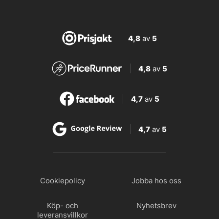
4,8
av
5
4,8
av
5
4,7
av
5
4,7
av
5
Cookiepolicy
Jobba hos oss
Köp- och
Nyhetsbrev
leveransvillkor