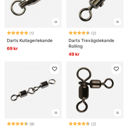
Betyg:
5.0 utav 5 stjärnor
Betyg:
4.5 utav 5 stjär
(1)
(2)
Darts Kullagerlekande
Darts Trevägslekande
Rolling
69 kr
49 kr
Betyg:
4.4 utav 5 stjärnor
Betyg:
4.5 utav 5 stjär
(8)
(2)