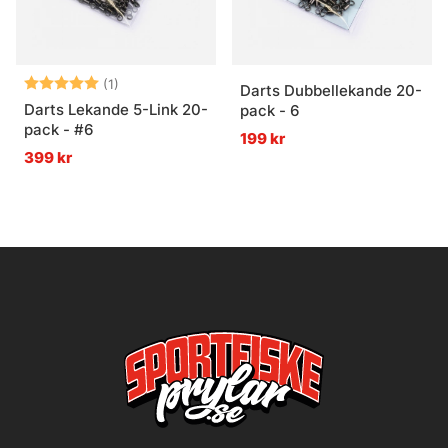
Betyg:
5.0 utav 5 stjärnor
(1)
Darts Dubbellekande 20-
Darts Lekande 5-Link 20-
pack - 6
pack - #6
199 kr
399 kr