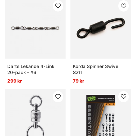
Darts Lekande 4-Link
Korda Spinner Swivel
20-pack - #6
Sz11
299 kr
79 kr