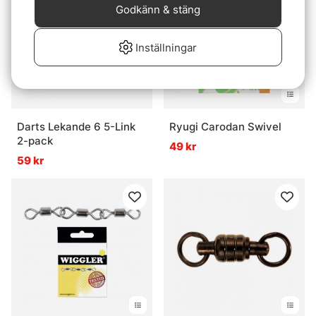
Godkänn & stäng
Inställningar
Darts Lekande 6 5-Link
Ryugi Carodan Swivel
2-pack
49 kr
59 kr