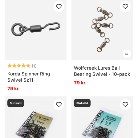
Betyg:
5.0 utav 5 stjärnor
(1)
Wolfcreek Lures Ball
Korda Spinner Ring
Bearing Swivel - 10-pack
Swivel Sz11
79 kr
79 kr
Slutsåld
Slutsåld