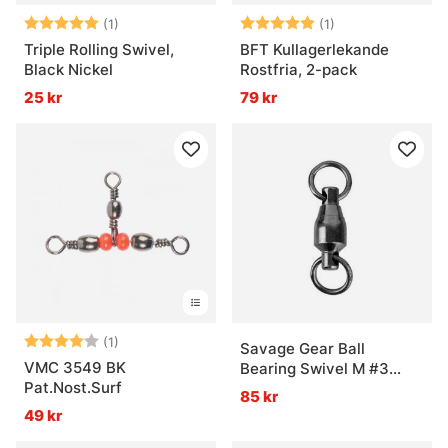
Betyg:
5.0 utav 5 stjärnor
Betyg:
5.0 utav 5 stjär
(1)
(1)
Triple Rolling Swivel,
BFT Kullagerlekande
Black Nickel
Rostfria, 2-pack
25 kr
79 kr
Betyg:
4.0 utav 5 stjärnor
(1)
Savage Gear Ball
VMC 3549 BK
Bearing Swivel M #3
Pat.Nost.Surf
34kg 8-pack
85 kr
49 kr