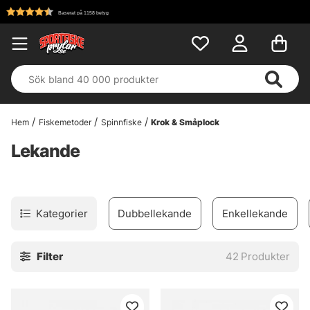
Fri frakt över 699 kr!
Hem
Fiskemetoder
Spinnfiske
Krok & Småplock
Lekande
Kategorier
Dubbellekande
Enkellekande
Filter
42
Produkter