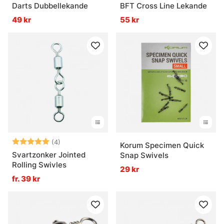
Darts Dubbellekande
BFT Cross Line Lekande
49 kr
55 kr
Betyg:
5.0 utav 5 stjärnor
(4)
Korum Specimen Quick
Svartzonker Jointed
Snap Swivels
Rolling Swivles
29 kr
fr. 39 kr