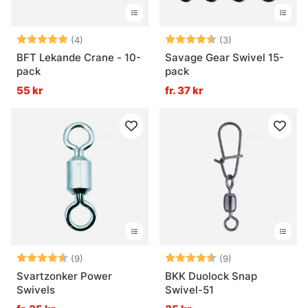
Betyg:
5.0 utav 5 stjärnor
Betyg:
4.7 utav 5 stjär
(4)
(3)
BFT Lekande Crane - 10-
Savage Gear Swivel 15-
pack
pack
55 kr
fr. 37 kr
Betyg:
4.9 utav 5 stjärnor
Betyg:
4.7 utav 5 stjär
(9)
(9)
Svartzonker Power
BKK Duolock Snap
Swivels
Swivel-51