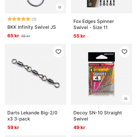
Betyg:
5.0 utav 5 stjärnor
(1)
Fox Edges Spinner
BKK Infinity Swivel JS
Swivel - Size 11
65 kr
55 kr
65 kr
Darts Lekande Big-2/0
Decoy SN-10 Straight
x3 3-pack
Swivel
59 kr
49 kr