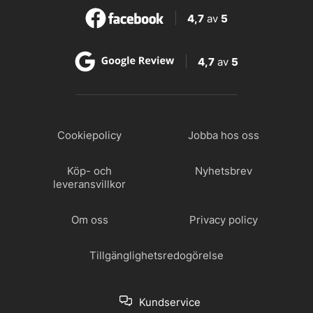
4,7
av
5
4,7
av
5
Cookiepolicy
Jobba hos oss
Köp- och
Nyhetsbrev
leveransvillkor
Om oss
Privacy policy
Tillgänglighetsredogörelse
Kundservice