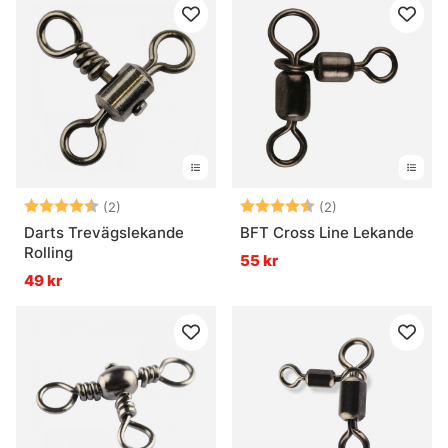
Betyg:
4.5 utav 5 stjärnor
Betyg:
4.5 utav 5 stjär
(2)
(2)
Darts Trevägslekande
BFT Cross Line Lekande
Rolling
55 kr
49 kr