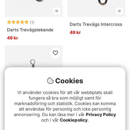
Betyg:
5.0 utav 5 stjärnor
(1)
Darts Trevägs Intercross
Darts Trevägslekande
49 kr
49 kr
Cookies
Vi använder cookies för att vår webbplats skall
fungera så bra som möjligt samt för
marknadsföring och statistik. Cookies kan komma
att användas för personlig och icke personlig
VMC 3549 BK
annonsering. Du kan läsa mer i vår
Privacy Policy
Pat.Nost.Surf
och i vår
Cookiepolicy
.
49 kr