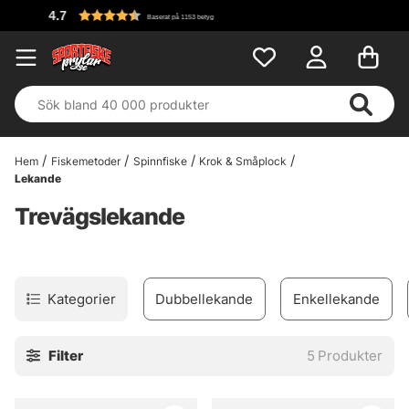
Baserat på 1153 betyg
Hem
Fiskemetoder
Spinnfiske
Krok & Småplock
Lekande
Trevägslekande
Kategorier
Dubbellekande
Enkellekande
Filter
5
Produkter