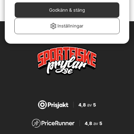
Godkänn & stäng
Inställningar
4,8
av
5
4,8
av
5