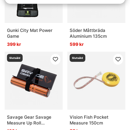
Gunki City Mat Power
Söder Måttbräda
Game
Aluminium 135cm
399 kr
599 kr
Slutsåld
Slutsåld
Savage Gear Savage
Vision Fish Pocket
Measure Up Roll
Measure 150cm
13x130cm