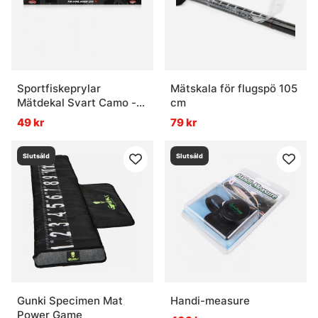
Sportfiskeprylar
Mätskala för flugspö 105
Mätdekal Svart Camo -
cm
136x5cm
49 kr
79 kr
Slutsåld
Slutsåld
Gunki Specimen Mat
Handi-measure
Power Game