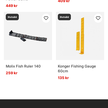
409 kr
449 kr
Slutsåld
Slutsåld
Molix Fish Ruler 140
Konger Fishing Gauge
60cm
259 kr
135 kr