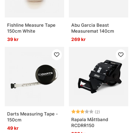
Fishline Measure Tape
Abu Garcia Beast
150cm White
Measuremat 140cm
39 kr
269 kr
Betyg:
3.0 utav 5 stjär
(2)
Darts Measuring Tape -
Rapala Måttband
150cm
RCDRR150
49 kr