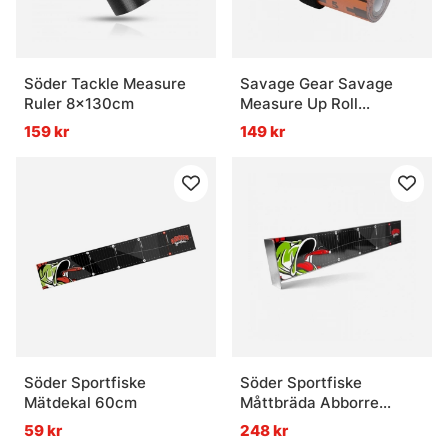
Söder Tackle Measure
Savage Gear Savage
Ruler 8x130cm
Measure Up Roll
8x130cm
159 kr
149 kr
Söder Sportfiske
Söder Sportfiske
Mätdekal 60cm
Måttbräda Abborre
60cm
59 kr
248 kr