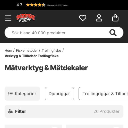
Fri frakt öv
å 1157 betyg
Hem
Fiskemetoder
Trollingfiske
Verktyg & Tillbehör Trollingfiske
Mätverktyg & Mätdekaler
Kategorier
Djupriggar
Trollingriggar & Tillbe
Filter
26
Produkter