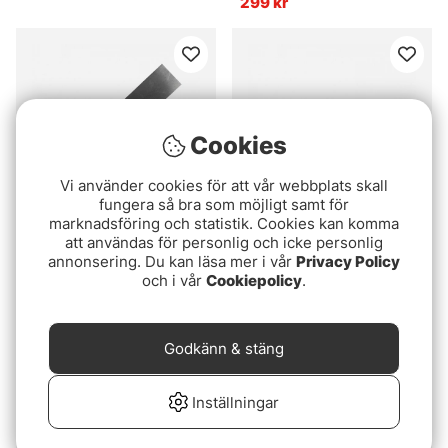
299 kr
Cookies
Vi använder cookies för att vår webbplats skall
fungera så bra som möjligt samt för
marknadsföring och statistik. Cookies kan komma
att användas för personlig och icke personlig
Måttbräda Aluminium
Gunki 130 cm Ruler /
annonsering. Du kan läsa mer i vår
Privacy Policy
60cm
Måttband
och i vår
Cookiepolicy
.
189 kr
199 kr
Godkänn & stäng
Slutsåld
Inställningar