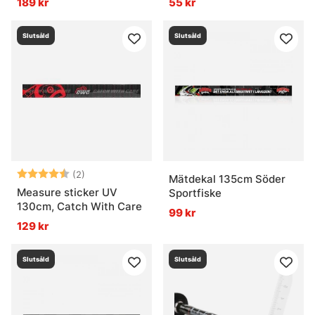
189 kr
55 kr
Slutsåld
Slutsåld
Betyg:
4.5 utav 5 stjärnor
(2)
Mätdekal 135cm Söder
Measure sticker UV
Sportfiske
130cm, Catch With Care
99 kr
129 kr
Slutsåld
Slutsåld