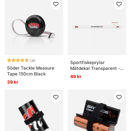
Betyg:
4.5 utav 5 stjärnor
(4)
Sportfiskeprylar
Söder Tackle Measure
Mätdekal Transparent -
Tape 150cm Black
136x5cm
49 kr
39 kr