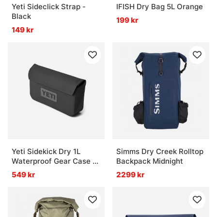
Yeti Sideclick Strap -
IFISH Dry Bag 5L Orange
Black
199 kr
149 kr
Yeti Sidekick Dry 1L
Simms Dry Creek Rolltop
Waterproof Gear Case -
Backpack Midnight
Charcoal
549 kr
2299 kr