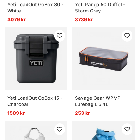
Yeti LoadOut GoBox 30 -
Yeti Panga 50 Duffel -
White
Storm Grey
3079 kr
3739 kr
Yeti LoadOut GoBox 15 -
Savage Gear WPMP
Charcoal
Lurebag L 5.4L
1589 kr
259 kr