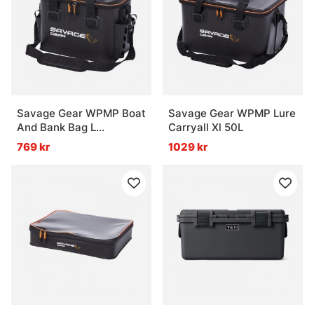
Savage Gear WPMP Boat
Savage Gear WPMP Lure
And Bank Bag L
Carryall Xl 50L
36X23X28cm 24L
769 kr
1029 kr