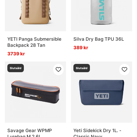
YETI Panga Submersible
Silva Dry Bag TPU 36L
Backpack 28 Tan
389 kr
3739 kr
Slutsåld
Slutsåld
Savage Gear WPMP
Yeti Sidekick Dry 1L. -
Lurebag M 2.6L
Classic Navy