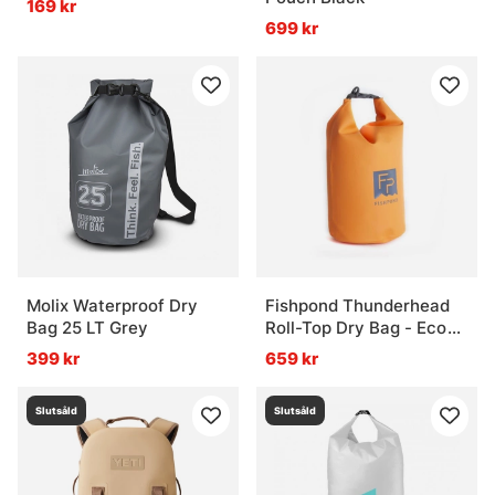
169 kr
699 kr
Molix Waterproof Dry
Fishpond Thunderhead
Bag 25 LT Grey
Roll-Top Dry Bag - Eco
Cutthroat Orange
399 kr
659 kr
Slutsåld
Slutsåld