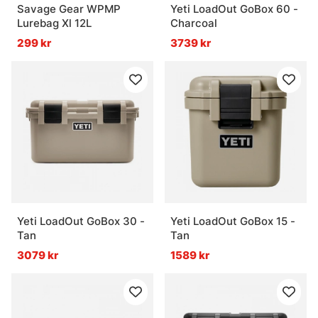
Savage Gear WPMP
Yeti LoadOut GoBox 60 -
Lurebag Xl 12L
Charcoal
299 kr
3739 kr
Yeti LoadOut GoBox 30 -
Yeti LoadOut GoBox 15 -
Tan
Tan
3079 kr
1589 kr