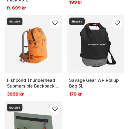
199 kr
fr. 699 kr
Slutsåld
Slutsåld
Fishpond Thunderhead
Savage Gear WP Rollup
Submersible Backpack
Bag 5L
Cutthroat Orange
3999 kr
179 kr
Slutsåld