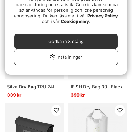
marknadsföring och statistik. Cookies kan komma
Storm Grey
Bag 10 LT Grey
att användas för personlig och icke personlig
4099 kr
319 kr
annonsering. Du kan läsa mer i vår
Privacy Policy
och i vår
Cookiepolicy
.
Godkänn & stäng
Inställningar
Silva Dry Bag TPU 24L
IFISH Dry Bag 30L Black
339 kr
399 kr