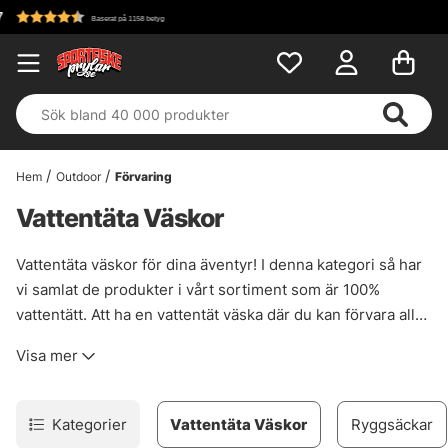
Fri frakt över 699 kr!
Hem
Outdoor
Förvaring
Vattentäta Väskor
Vattentäta väskor för dina äventyr! I denna kategori så har
vi samlat de produkter i vårt sortiment som är 100%
vattentätt. Att ha en vattentät väska där du kan förvara alla
dina kläder eller elektronik när du inte använder det.
Visa mer
Varken det är en fiskeväska, duffelbag, ryggsäck eller roll-
top så kommer du ha användning för det. Vissa produkter
är mer lämpade för vandring, vissa för ren transport och
Kategorier
Vattentäta Väskor
Ryggsäckar
vissa för kontinuerligt åtkomst av innehållet. Vi är rätt