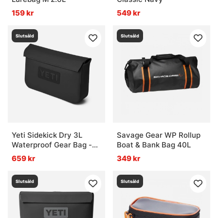
159 kr
549 kr
Slutsåld
Slutsåld
Yeti Sidekick Dry 3L
Savage Gear WP Rollup
Waterproof Gear Bag -
Boat & Bank Bag 40L
Black
659 kr
349 kr
Slutsåld
Slutsåld