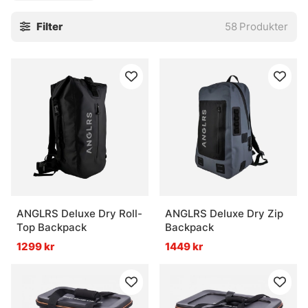
säkra på att du hittar något i denna kategori som passar för
Filter
58
Produkter
just dina ändamål!
ANGLRS Deluxe Dry Roll-
ANGLRS Deluxe Dry Zip
Top Backpack
Backpack
1299 kr
1449 kr