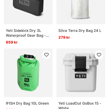
Yeti Sidekick Dry 3L
Silva Terra Dry Bag 24 L
Waterproof Gear Bag -
279 kr
Charcoal
659 kr
IFISH Dry Bag 10L Green
Yeti LoadOut GoBox 15 -
White