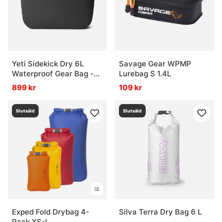
Yeti Sidekick Dry 6L
Savage Gear WPMP
Waterproof Gear Bag -
Lurebag S 1.4L
Charcoal
899 kr
109 kr
Slutsåld
Slutsåld
Exped Fold Drybag 4-
Silva Terra Dry Bag 6 L
Pack XS-L