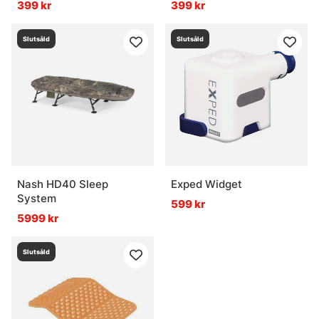
399 kr
399 kr
Slutsåld
Slutsåld
Nash HD40 Sleep
Exped Widget
System
599 kr
5999 kr
Slutsåld