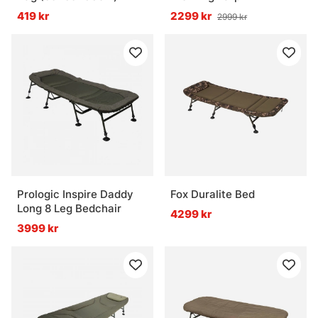
419 kr
2299 kr
2999 kr
Prologic Inspire Daddy
Fox Duralite Bed
Long 8 Leg Bedchair
4299 kr
3999 kr