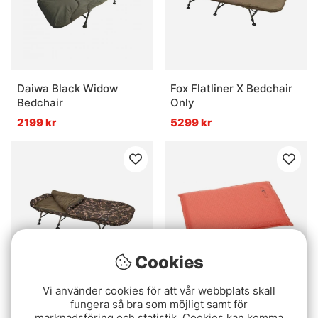
Daiwa Black Widow
Fox Flatliner X Bedchair
Bedchair
Only
2199 kr
5299 kr
Cookies
Vi använder cookies för att vår webbplats skall
Fox Camolite Sleep
Exped SitPad Black
fungera så bra som möjligt samt för
System
marknadsföring och statistik. Cookies kan komma