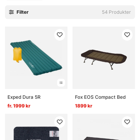
på tiden. Ett liggunderlag passar fint när packningen ska
Filter
54
Produkter
hållas smidig, eller när underlaget inte bjuder på några
snälla lösningar alls. Kort sagt: välj efter hur du fiskar, hur
du sover och hur mycket plats du har att spela med.
» Tillbaka till Outdoors
Vanliga frågor om sängar och liggunderlag
Vad är en sjösäng?
Exped Dura 5R
Fox EOS Compact Bed
fr. 1999 kr
1899 kr
Vad är ett liggunderlag?
När passar en sjösäng bättre än ett
liggunderlag?