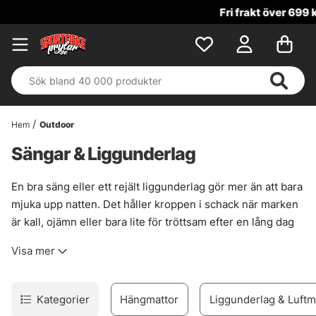
Fri frakt över 699 kr!
Hem
Outdoor
Sängar & Liggunderlag
En bra säng eller ett rejält liggunderlag gör mer än att bara
mjuka upp natten. Det håller kroppen i schack när marken
är kall, ojämn eller bara lite för tröttsam efter en lång dag
vid vattnet. För vandring, tältliv och stilla nätter vid en fin
Visa mer
sjö är det här prylar som faktiskt märks när morgonen
kommer.
I karptältet blir en sjösäng snabbt något av ett nav. Högre
Kategorier
Hängmattor
Liggunderlag & Luft
liggkomfort, bättre vila och mindre strul när passen drar ut