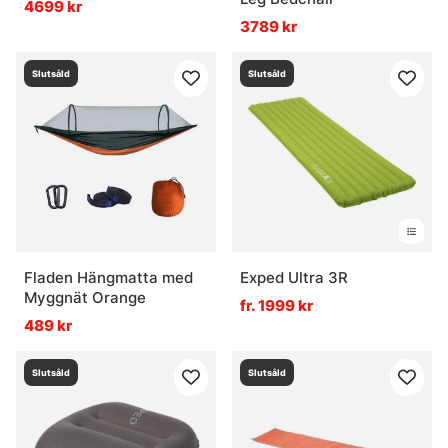
4699 kr
3789 kr
Slutsåld
Slutsåld
Fladen Hängmatta med
Exped Ultra 3R
Myggnät Orange
fr. 1999 kr
489 kr
Slutsåld
Slutsåld