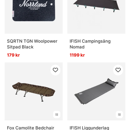
Vad är viktigast att tänka på vid val av
sovlösning?
SQRTN TGN Woolpower
IFISH Campingsäng
Sitpad Black
Nomad
179 kr
1199 kr
Fox Camolite Bedchair
IFISH Liggunderlag