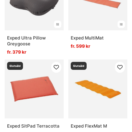
Exped Ultra Pillow
Exped MultiMat
Greygoose
fr. 599 kr
fr. 379 kr
Slutsåld
Slutsåld
Exped SitPad Terracotta
Exped FlexMat M