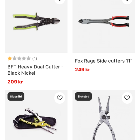
Betyg:
1.0 utav 5 stjärnor
(1)
Fox Rage Side cutters 11''
BFT Heavy Dual Cutter -
249 kr
Black Nickel
209 kr
Slutsåld
Slutsåld