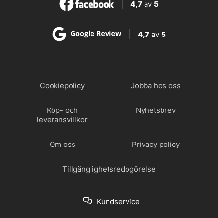
4,7
av
5
4,7
av
5
Cookiepolicy
Jobba hos oss
Köp- och
Nyhetsbrev
leveransvillkor
Om oss
Privacy policy
Tillgänglighetsredogörelse
Kundservice