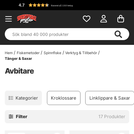
Fri
Baserat på 1153 betyg
Hem
Fiskemetoder
Spinnfiske
Verktyg & Tillbehör
Tänger & Saxar
Avbitare
Kategorier
Kroklossare
Linklippare & Saxar
Filter
17
Produkter