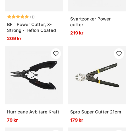
Betyg:
5.0 utav 5 stjärnor
(1)
Svartzonker Power
BFT Power Cutter, X-
cutter
Strong - Teflon Coated
219 kr
209 kr
Hurricane Avbitare Kraft
Spro Super Cutter 21cm
79 kr
179 kr