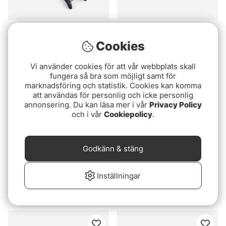
Darts Wire and Hook
Loon Wire Cutters
Cutter
Cookies
199 kr
249 kr
Vi använder cookies för att vår webbplats skall
fungera så bra som möjligt samt för
marknadsföring och statistik. Cookies kan komma
att användas för personlig och icke personlig
annonsering. Du kan läsa mer i vår
Privacy Policy
och i vår
Cookiepolicy
.
Godkänn & stäng
Inställningar
IFISH Power Cutter
Korda Strippa Tool
189 kr
129 kr