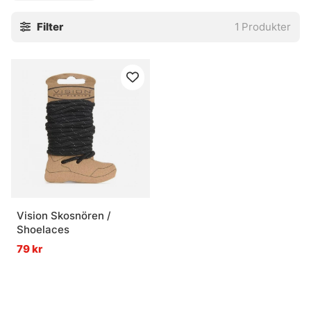
Filter
1
Produkter
Vision Skosnören /
Shoelaces
79 kr