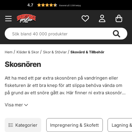
4.7
Baserat på 1158 betyg
Hem
Kläder & Skor
Skor & Stövlar
Skovård & Tillbehör
Skosnören
Att ha med ett par extra skosnören på vandringen eller
fisketuren är ett bra knep för att slippa behöva vända om
på grund av ett snöre gått av. Här finner ni extra skosnören
som passar de allra flesta skorna
Visa mer
Kategorier
Impregnering & Skofett
Lagning &