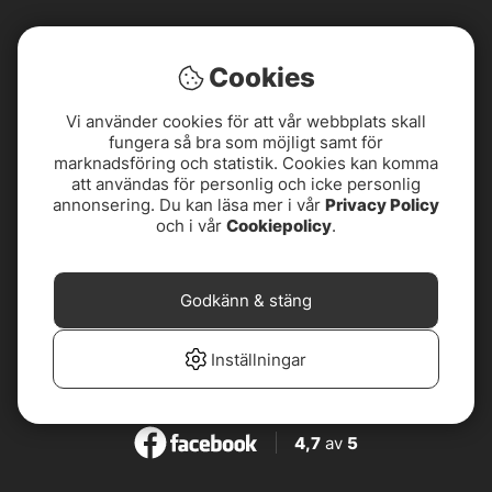
Cookies
Vi använder cookies för att vår webbplats skall
fungera så bra som möjligt samt för
marknadsföring och statistik. Cookies kan komma
att användas för personlig och icke personlig
annonsering. Du kan läsa mer i vår
Privacy Policy
och i vår
Cookiepolicy
.
Godkänn & stäng
4,8
av
5
Inställningar
4,8
av
5
4,7
av
5