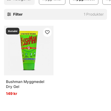
myggmedel minskar även risken för fästingbett.
Filter
1
Produkter
Slutsåld
Bushman Myggmedel
Dry Gel
149 kr