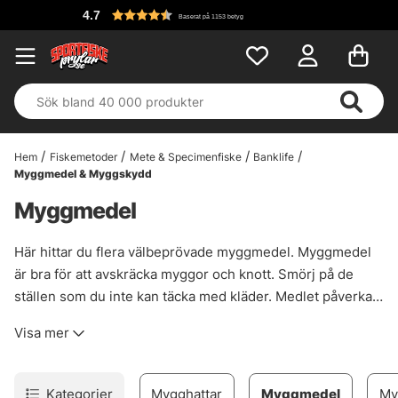
4.7
Baserat på 1153 betyg
Hem
Fiskemetoder
Mete & Specimenfiske
Banklife
Myggmedel & Myggskydd
Myggmedel
Här hittar du flera välbeprövade myggmedel. Myggmedel
är bra för att avskräcka myggor och knott. Smörj på de
ställen som du inte kan täcka med kläder. Medlet påverkar
myggornas luktsinne så att de inte kan känna din lukt.
Visa mer
Detta gör att de inte hittar dig och letar upp ett annat byte.
Observera att vissa myggmedel inte ska användas på små
barn, följ alltid anvisningarna på förpackningen. De flesta
Kategorier
Mygghattar
Myggmedel
My