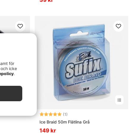
samt för
 och icke
epolicy
.
Betyg:
5.0 utav 5 stjärnor
(1)
Ice Braid 50m Flätlina Grå
149 kr