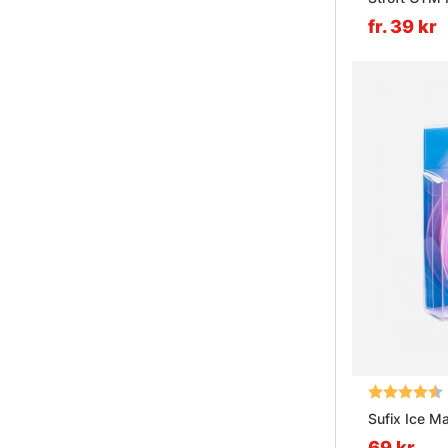
fr. 39 kr
Betyg:
Sufix Ice M
69 kr