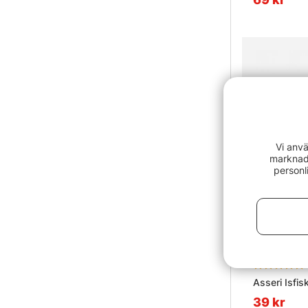
Vi anvä
marknads
personl
Betyg:
Asseri Isfis
39 kr