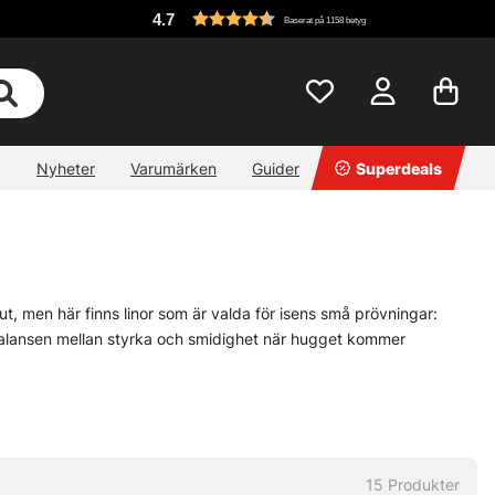
4.7
Baserat på 1158 betyg
Nyheter
Varumärken
Guider
Superdeals
lut, men här finns linor som är valda för isens små prövningar:
 balansen mellan styrka och smidighet när hugget kommer
gt som den tål lite stryk där hålkanten blir vass och ojämn. Tunnare
övre lina kan ge tryggare marginaler när fisket blir lite råare. Det
 som vill ha en mer robust lina till klassiskt pimpel. Små
15
Produkter