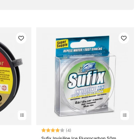
rnor
Betyg:
4.0 utav 5 stjärnor
(4)
Sufix Invisiline Ice Fluorocarbon 50m