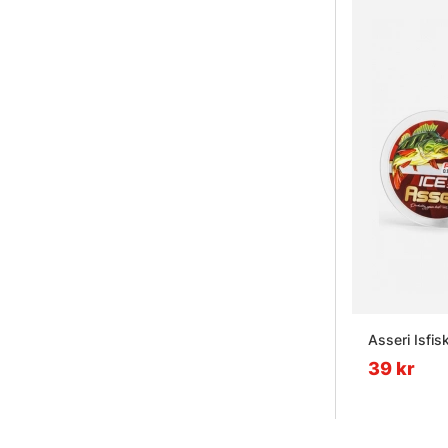
Asseri Isfi
39 kr