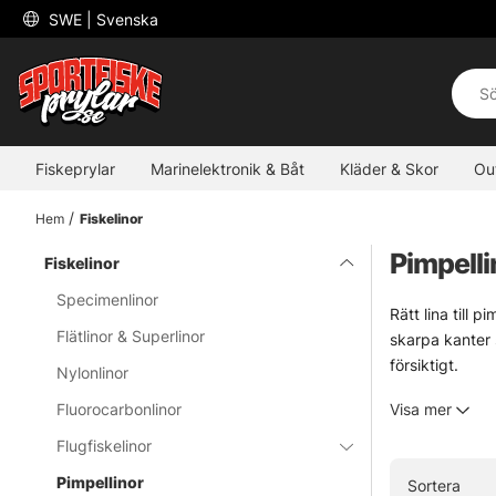
 SWE 
| Svenska
Fiskeprylar
Marinelektronik & Båt
Kläder & Skor
Ou
Hem
Fiskelinor
Pimpelli
Fiskelinor
Specimenlinor
Rätt lina till 
Flätlinor & Superlinor
skarpa kanter 
försiktigt.
Nylonlinor
För isfiske vi
Fluorocarbonlinor
Visa mer
diameter kan g
handlar om att 
Flugfiskelinor
Här finns alte
Pimpellinor
Sortera
detaljer, stor 