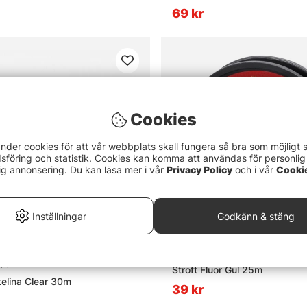
69 kr
Cookies
nder cookies för att vår webbplats skall fungera så bra som möjligt 
föring och statistik. Cookies kan komma att användas för personlig
ig annonsering. Du kan läsa mer i vår
Privacy Policy
och i vår
Cooki
Inställningar
Godkänn & stäng
5.0 utav 5 stjärnor
(1)
Stroft Fluor Gul 25m
kelina Clear 30m
39 kr