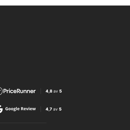
4,8
av
5
4,7
av
5