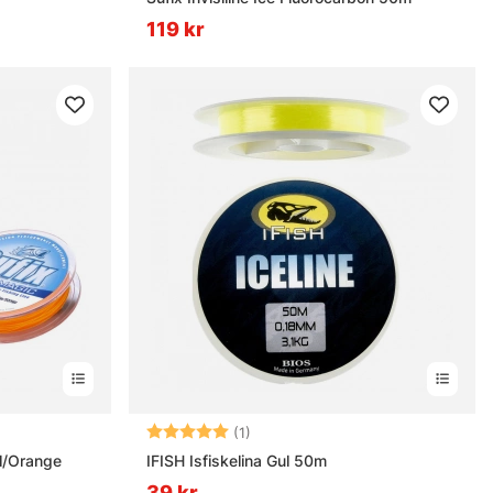
119 kr
rnor
Betyg:
5.0 utav 5 stjärnor
(1)
l/Orange
IFISH Isfiskelina Gul 50m
39 kr