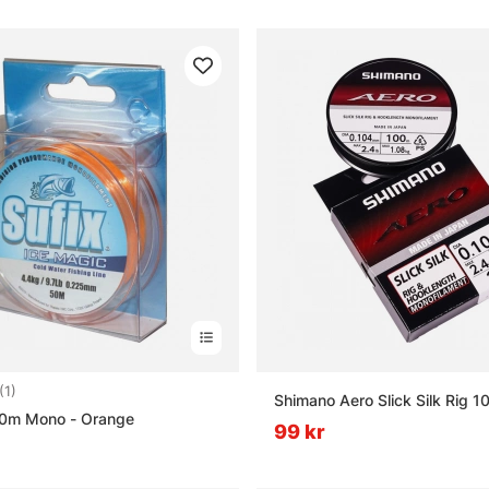
5.0 utav 5 stjärnor
(1)
Shimano Aero Slick Silk Rig 1
50m Mono - Orange
99 kr