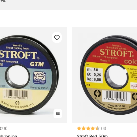
nor
gor om pimpellinor
 pimpellina?
illnaden mellan vanlig nylon och pimpellina?
 tunn pimpellina bra för?
 grövre pimpellina bra för?
4.1 utav 5 stjärnor
Betyg:
4.5 utav 5 stjä
(29)
(4)
Nylonlina
Stroft Red 50m