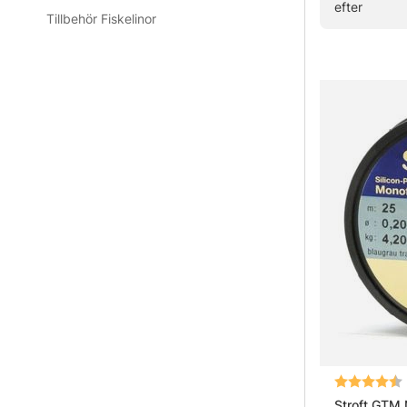
efter
Tillbehör Fiskelinor
» Till fiskeli
Vanliga frå
Vad är en
Vad är sk
Vad är en
Vad är en
Betyg:
Stroft GTM 