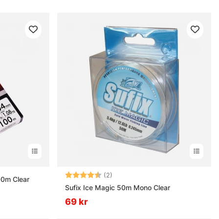
Betyg:
4.5 utav 5 stjärnor
(2)
00m Clear
Sufix Ice Magic 50m Mono Clear
69 kr