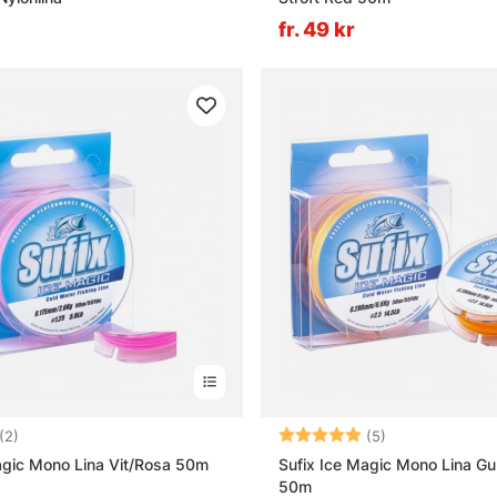
fr. 49 kr
4.5 utav 5 stjärnor
Betyg:
5.0 utav 5 stjä
(2)
(5)
agic Mono Lina Vit/Rosa 50m
Sufix Ice Magic Mono Lina Gu
50m