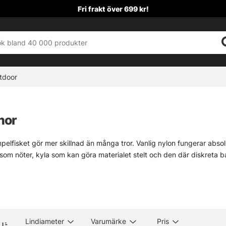
Fri frakt över 699 kr!
tdoor
nor
pimpelfisket gör mer skillnad än många tror. Vanlig nylon fungerar abso
som nöter, kyla som kan göra materialet stelt och den där diskreta
ll linan gärna vara följsam även när termometern kryper nedåt, samtidi
e bättre känsla och mindre synlighet i klart vatten, medan en något gr
matcha vatten, fisk och tackel — enkelt sagt, rätt lina på rätt plats.
rnativ som passar både den som fiskar mormyska med fin känsla och den
Lindiameter
Varumärke
Pris
effekt. Så brukar det vara på isen.