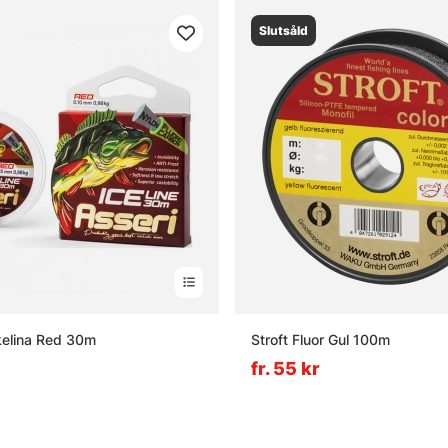
Slutsåld
skelina Red 30m
Stroft Fluor Gul 100m
fr. 55 kr