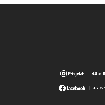
4,8
av
5
4,7
av