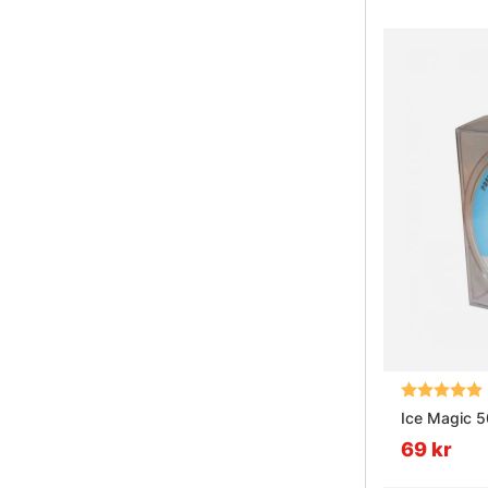
Betyg:
Ice Magic 
69 kr