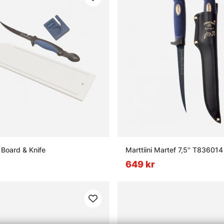
t Board & Knife
Marttiini Martef 7,5'' T836014
649 kr