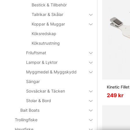
Bestick & Tillbehör
Tallrikar & Skålar
Koppar & Muggar
Köksredskap
Köksutrustning
Friluftsmat
Lampor & Lyktor
Myggmedel & Myggskydd
Sängar
Kinetic Fille
Sovsäckar & Täcken
249 kr
Stolar & Bord
Bait Boats
Trollingfiske
Havsfiske