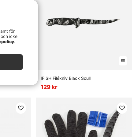
samt för
 och icke
epolicy
.
IFISH Filékniv Black Scull
129 kr