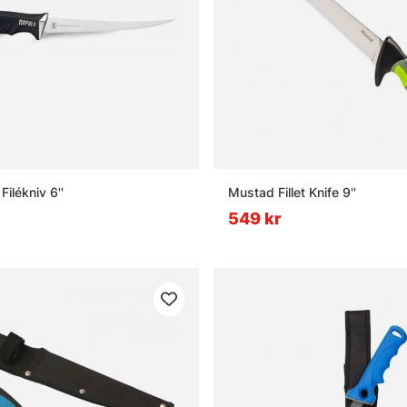
ilékniv 6''
Mustad Fillet Knife 9''
549 kr