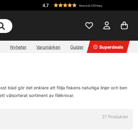
4.7
Baserat på 1153 betyg
Nyheter
Varumärken
Guider
Superdeals
st blad gör det enklare att följa fiskens naturliga linjer och ben
ett välsorterat sortiment av filéknivar.
27
Produkter