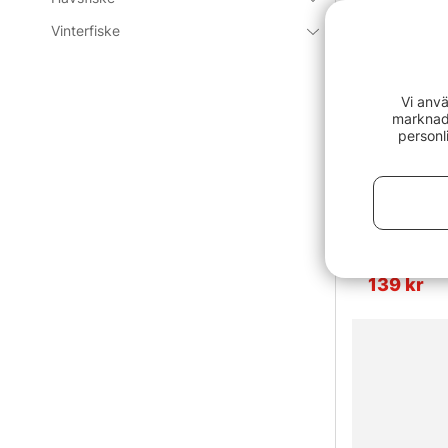
Vinterfiske
Vi anvä
marknads
personl
BFT Fillet Kn
139 kr