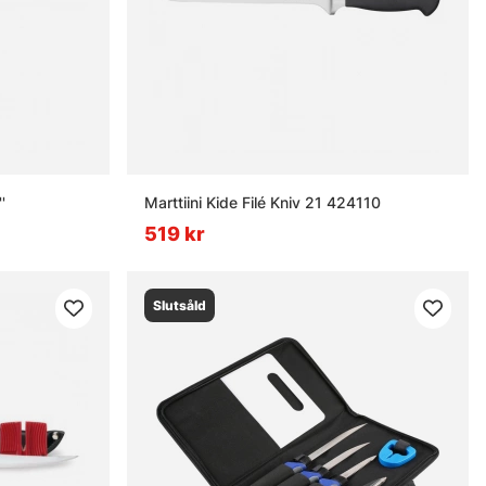
'
Marttiini Kide Filé Kniv 21 424110
519 kr
Slutsåld