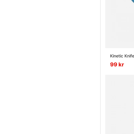
Kinetic Knif
99 kr