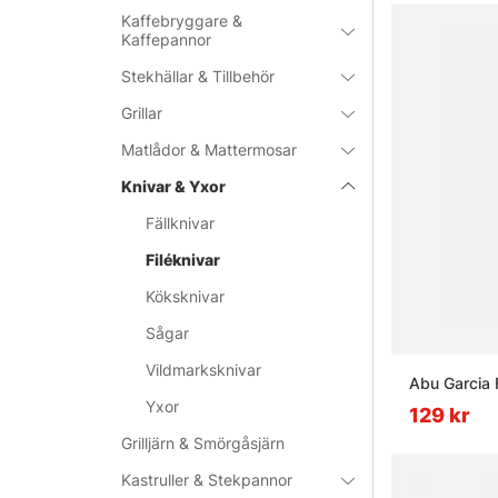
Kaffebryggare &
Kaffepannor
Stekhällar & Tillbehör
Grillar
Matlådor & Mattermosar
Knivar & Yxor
Fällknivar
Filéknivar
Köksknivar
Sågar
Vildmarksknivar
Abu Garcia 
Yxor
129 kr
Grilljärn & Smörgåsjärn
Kastruller & Stekpannor