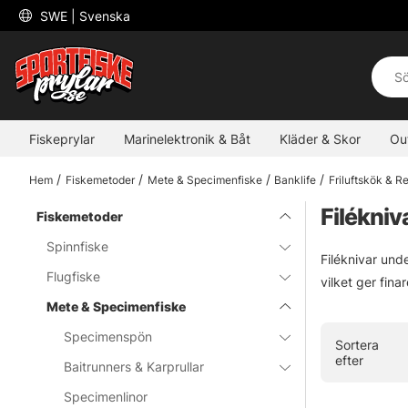
 SWE 
| Svenska
Fiskeprylar
Marinelektronik & Båt
Kläder & Skor
Ou
Hem
Fiskemetoder
Mete & Specimenfiske
Banklife
Friluftskök & 
Filékniv
Fiskemetoder
Spinnfiske
Filéknivar unde
Flugfiske
vilket ger fina
Mete & Specimenfiske
Specimenspön
Sortera
efter
Baitrunners & Karprullar
Specimenlinor