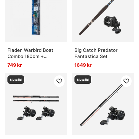
Vad bör ett trollingset passa för?
Vad gör man om man vill bygga eget istället?
Fladen Warbird Boat
Big Catch Predator
Combo 180cm +
Fantastica Set
Chieftain 30 w. Line
749 kr
1649 kr
Slutsåld
Slutsåld