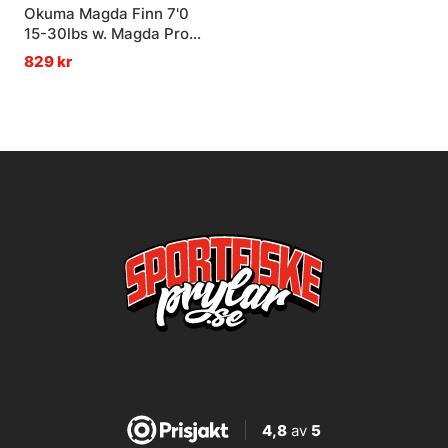
Okuma Magda Finn 7'0
15-30lbs w. Magda Pro
20DXT Trolling Combo
829 kr
4,8
av
5