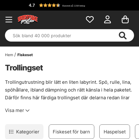
4.7
Baserat på 1158 betyg
Hem
Fiskeset
Trollingset
Trollingutrustning blir lätt en liten labyrint. Spö, rulle, lina,
spöhållare, ibland dämpning och rätt känsla i hela paketet.
Därför finns här färdiga trollingset där delarna redan lirar
ihop, utan onödigt krångel och utan att tumma på funktion
Visa mer
när båten går i gång.
Ett bra set sparar tid och minskar chansen att något blir
snett från start. Det passar fint när målet är att komma ut
Kategorier
Fiskeset för barn
Haspelset
snabbt, fiska metodiskt över större vatten och ha en trygg