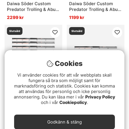
Daiwa Söder Custom
Daiwa Söder Custom
Predator Trolling & Abu
Predator Trolling & Abu
Garcia Cardinal Combo
Garcia Cardinal Combo
2299 kr
1199 kr
2-Pack
Slutsåld
Slutsåld
Cookies
Vi använder cookies för att vår webbplats skall
fungera så bra som möjligt samt för
marknadsföring och statistik. Cookies kan komma
Daiwa Söder Custom
Daiwa Söder Custom
att användas för personlig och icke personlig
Predator Trolling & Abu
Predator Trolling &
annonsering. Du kan läsa mer i vår
Privacy Policy
Garcia Cardinal Combo
Okuma Convector LC
och i vår
Cookiepolicy
.
4499 kr
2699 kr
4-Pack
CV-20D Combo 2-Pack
Slutsåld
Slutsåld
Godkänn & stäng