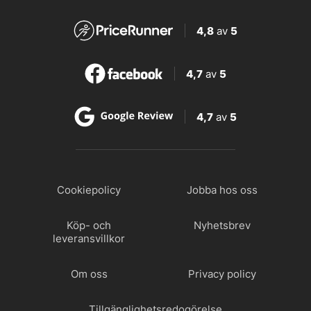
4,8
av
5
4,7
av
5
4,7
av
5
Cookiepolicy
Jobba hos oss
Köp- och
Nyhetsbrev
leveransvillkor
Om oss
Privacy policy
Tillgänglighetsredogörelse