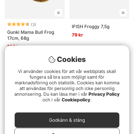
Betyg:
4.7 utav 5 stjärnor
(3)
IFISH Froggy 7,5g
Gunki Mama Bull Frog
79 kr
17cm, 68g
105 kr
Cookies
Vi använder cookies för att vår webbplats skall
fungera så bra som möjligt samt för
marknadsföring och statistik. Cookies kan komma
att användas för personlig och icke personlig
annonsering. Du kan läsa mer i vår
Privacy Policy
och i vår
Cookiepolicy
.
Godkänn & stäng
IFISH TT Frog 23g
IFISH Popper Frog 18g,
PLO
129 kr