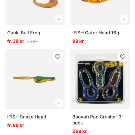
Gunki Bull Frog
IFISH Gator Head 16g
fr. 39 kr
99 kr
fr. 59 kr
IFISH Snake Head
Booyah Pad Crasher 3-
pack
fr. 99 kr
269 kr