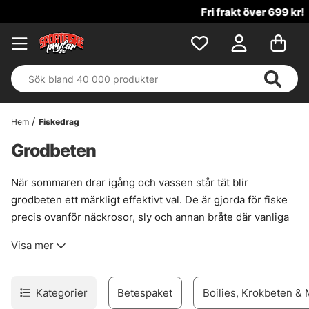
Fri frakt över 699 kr!
Hem
Fiskedrag
Grodbeten
När sommaren drar igång och vassen står tät blir
grodbeten ett märkligt effektivt val. De är gjorda för fiske
precis ovanför näckrosor, sly och annan bråte där vanliga
beten lätt fastnar. Små ryck. Lite paus. Sen kan det smälla.
Visa mer
Det är ett fiske som känns rätt direkt, särskilt när gädda
patrullerar i grunt, varmt vatten och vill slå upp mot ytan.
Här finns grodbeten för fiskare som vill fiska där andra
Kategorier
Betespaket
Boilies, Krokbeten &
beten backar ur. De passar bra när ytan är täckt av