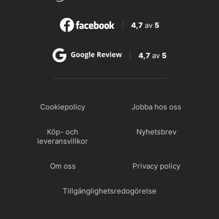
4,7
av
5
4,7
av
5
Cookiepolicy
Jobba hos oss
Köp- och
Nyhetsbrev
leveransvillkor
Om oss
Privacy policy
Tillgänglighetsredogörelse