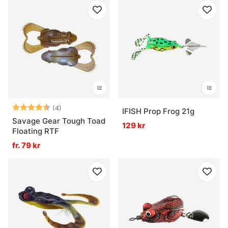
Betyg:
4.3 utav 5 stjärnor
(4)
IFISH Prop Frog 21g
Savage Gear Tough Toad
129 kr
Floating RTF
fr. 79 kr