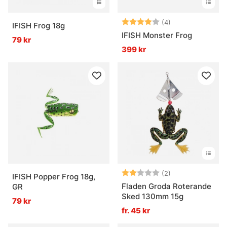
Betyg:
4.0 utav 5 stjär
(4)
IFISH Frog 18g
IFISH Monster Frog
79 kr
399 kr
Betyg:
2.0 utav 5 stjär
(2)
IFISH Popper Frog 18g,
Fladen Groda Roterande
GR
Sked 130mm 15g
79 kr
fr. 45 kr