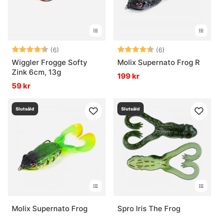
Betyg:
4.2 utav 5 stjärnor
Betyg:
4.3 utav 5 stjär
(6)
(6)
Wiggler Frogge Softy
Molix Supernato Frog R
Zink 6cm, 13g
199 kr
59 kr
Slutsåld
Slutsåld
Molix Supernato Frog
Spro Iris The Frog