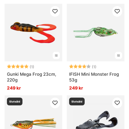
Betyg:
5.0 utav 5 stjärnor
Betyg:
4.0 utav 5 stjär
(1)
(1)
Gunki Mega Frog 23cm,
IFISH Mini Monster Frog
220g
53g
249 kr
249 kr
Slutsåld
Slutsåld