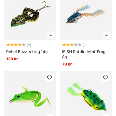
Betyg:
4.0 utav 5 stjärnor
Betyg:
3.0 utav 5 stjär
(2)
(1)
Rebel Buzz´n frog 14g
IFISH Rattlin' Mini-Frog
8g
139 kr
79 kr