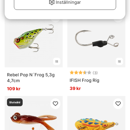
79 kr
Inställningar
Betyg:
3.3 utav 5 stjär
(3)
Rebel Pop N´Frog 5,3g
IFISH Frog Rig
4,7cm
39 kr
109 kr
Slutsåld