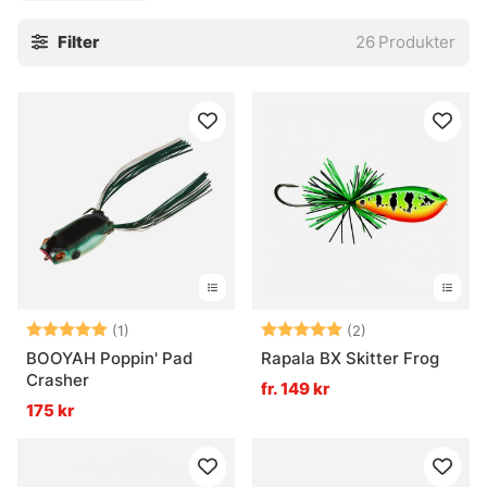
vegetation, när fiskarna jagar i skymningen, eller när ett
Filter
26
Produkter
diskret ytbete behövs i stället för något som går djupare.
Ett bra grodbete ska gå rent, tåla hårda hugg och hålla sig
där det ska. Enkelt sagt: rätt bete på rätt plats, och plötsligt
öppnar sig hela vasskanten.
» Till fiskedrag
Vanliga frågor om grodbeten
Vad är ett grodbete?
Betyg:
5.0 utav 5 stjärnor
Betyg:
5.0 utav 5 stjär
(1)
(2)
BOOYAH Poppin' Pad
Rapala BX Skitter Frog
Crasher
fr. 149 kr
När används grodbeten bäst?
175 kr
Vad är ett grodbete bra för?