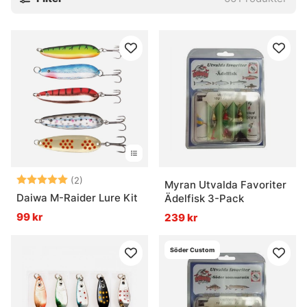
Betyg:
5.0 utav 5 stjärnor
(2)
Myran Utvalda Favoriter
Daiwa M-Raider Lure Kit
Ädelfisk 3-Pack
99 kr
239 kr
Söder Custom