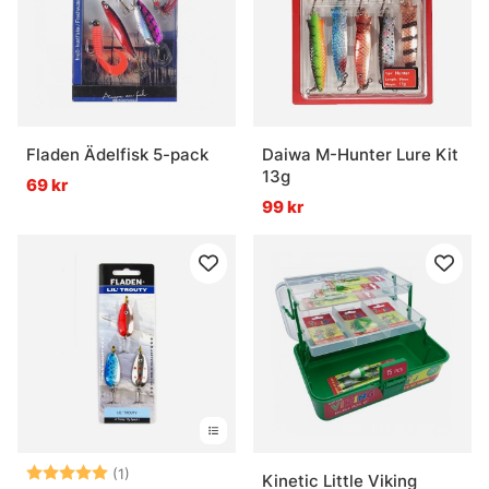
Fladen Ädelfisk 5-pack
Daiwa M-Hunter Lure Kit
13g
69 kr
99 kr
Betyg:
5.0 utav 5 stjärnor
(1)
Kinetic Little Viking