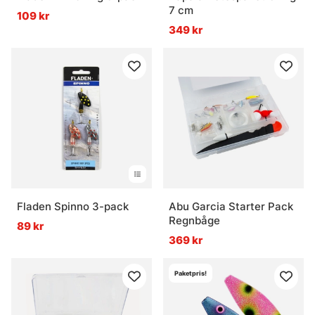
7 cm
109 kr
349 kr
Fladen Spinno 3-pack
Abu Garcia Starter Pack
Regnbåge
89 kr
369 kr
Paketpris!