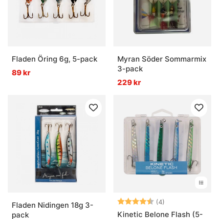
Fladen Öring 6g, 5-pack
Myran Söder Sommarmix
3-pack
89 kr
229 kr
Betyg:
4.3 utav 5 stjär
(4)
Fladen Nidingen 18g 3-
Kinetic Belone Flash (5-
pack