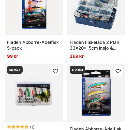
Fladen Abborre-Ädelfisk
Fladen Fiskelåda 2 Plan
5-pack
33x20x15cm Insjö &
Kustfiske
99 kr
369 kr
Slutsåld
Slutsåld
Betyg:
5.0 utav 5 stjärnor
(1)
Fladen Abborre-Ädelfisk