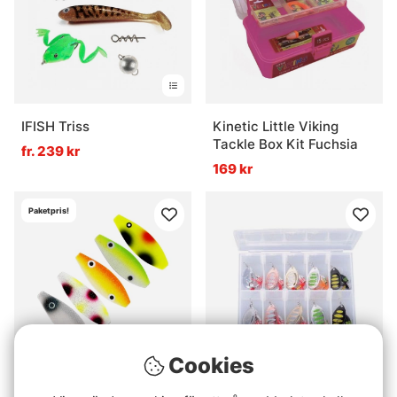
IFISH Triss
Kinetic Little Viking
Tackle Box Kit Fuchsia
fr. 239 kr
169 kr
Paketpris!
Cookies
Westin D360° 5,5g,
Savage Gear Rotex