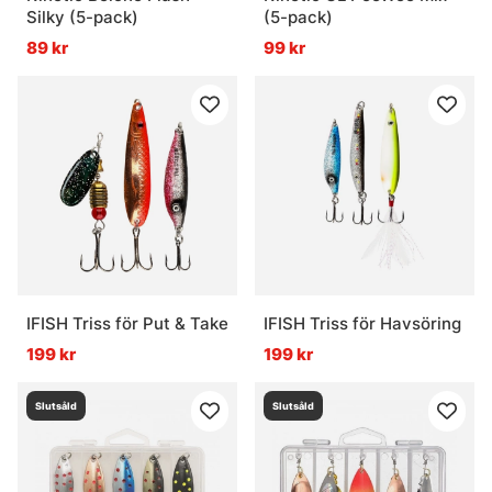
Silky (5-pack)
(5-pack)
89 kr
99 kr
IFISH Triss för Put & Take
IFISH Triss för Havsöring
199 kr
199 kr
Slutsåld
Slutsåld