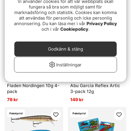
Vi använder cookies för att vår webbplats skall
4,5cm 5-Pack
Spinner kit 1 #2a & #2
fungera så bra som möjligt samt för
(10-pack)
149 kr
299 kr
marknadsföring och statistik. Cookies kan komma
att användas för personlig och icke personlig
annonsering. Du kan läsa mer i vår
Privacy Policy
och i vår
Cookiepolicy
.
Godkänn & stäng
Inställningar
Fladen Nordingen 10g 4-
Abu Garcia Reflex Artic
pack
3-pack 12g
79 kr
149 kr
Paketpris!
Paketpris!