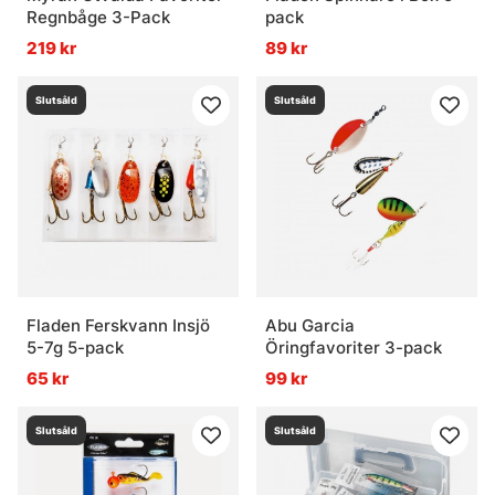
Regnbåge 3-Pack
pack
219 kr
89 kr
Slutsåld
Slutsåld
Fladen Ferskvann Insjö
Abu Garcia
5-7g 5-pack
Öringfavoriter 3-pack
65 kr
99 kr
Slutsåld
Slutsåld