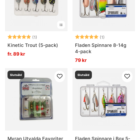
Betyg:
5.0 utav 5 stjärnor
Betyg:
5.0 utav 5 stjär
(1)
(1)
Kinetic Trout (5-pack)
Fladen Spinnare 8-14g
4-pack
fr. 89 kr
79 kr
Slutsåld
Slutsåld
Myran Utvalda Favoriter
Fladen Spinnare i Box 5-