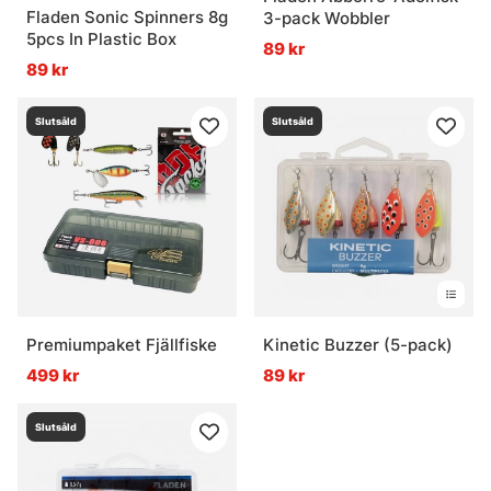
Fladen Sonic Spinners 8g
3-pack Wobbler
5pcs In Plastic Box
89 kr
89 kr
Slutsåld
Slutsåld
Premiumpaket Fjällfiske
Kinetic Buzzer (5-pack)
499 kr
89 kr
Slutsåld