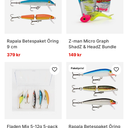
Rapala Betespaket Öring
Z-man Micro Graph
9 cm
ShadZ & HeadZ Bundle
379 kr
149 kr
Paketpris!
Fladen Mix 5-12g 5-pack
Rapala Betespaket Öring