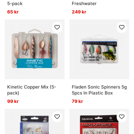
5-pack
Freshwater
65 kr
249 kr
Kinetic Copper Mix (5-
Fladen Sonic Spinners 5g
pack)
5pcs In Plastic Box
99 kr
79 kr