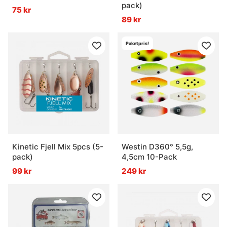
pack)
75 kr
89 kr
Paketpris!
Kinetic Fjell Mix 5pcs (5-
Westin D360° 5,5g,
pack)
4,5cm 10-Pack
99 kr
249 kr