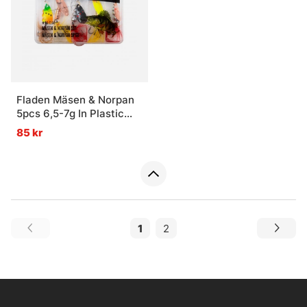
Fladen Mäsen & Norpan
5pcs 6,5-7g In Plastic
Box
85 kr
1
2