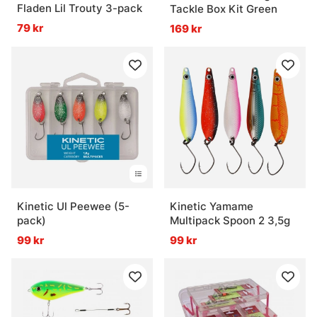
Fladen Lil Trouty 3-pack
Tackle Box Kit Green
79 kr
169 kr
Kinetic Ul Peewee (5-
Kinetic Yamame
pack)
Multipack Spoon 2 3,5g
99 kr
99 kr