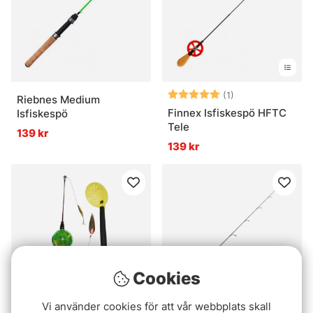
Betyg:
5.0 utav 5 stjär
(1)
Riebnes Medium
Finnex Isfiskespö HFTC
Isfiskespö
Tele
139 kr
139 kr
Cookies
Vi använder cookies för att vår webbplats skall