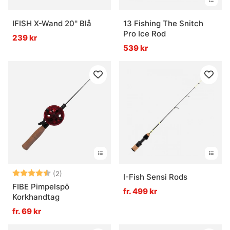
IFISH X-Wand 20'' Blå
13 Fishing The Snitch
Pro Ice Rod
239 kr
539 kr
Betyg:
4.5 utav 5 stjärnor
(2)
I-Fish Sensi Rods
FIBE Pimpelspö
fr. 499 kr
Korkhandtag
fr. 69 kr