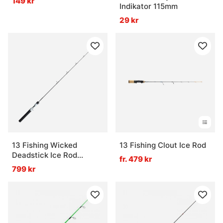
149 kr
Indikator 115mm
29 kr
13 Fishing Wicked
13 Fishing Clout Ice Rod
Deadstick Ice Rod
fr. 479 kr
Baitcast 47''/120cm MH
799 kr