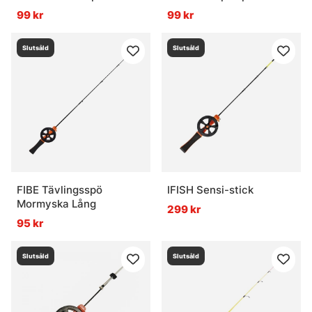
99 kr
99 kr
Slutsåld
Slutsåld
FIBE Tävlingsspö
IFISH Sensi-stick
Mormyska Lång
299 kr
95 kr
Slutsåld
Slutsåld