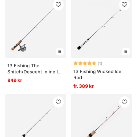
Betyg:
5.0 utav 5 stjär
(1)
13 Fishing The
13 Fishing Wicked Ice
Snitch/Descent Inline Ice
Rod
Combo LH
849 kr
fr. 389 kr