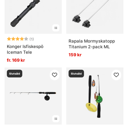
Betyg:
4.0 utav 5 stjärnor
(1)
Rapala Mormyskatopp
Konger Isfiskespö
Titanium 2-pack ML
Iceman Tele
159 kr
fr. 169 kr
Slutsåld
Slutsåld