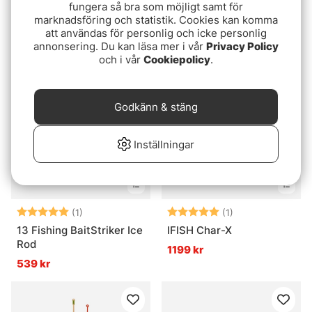
fungera så bra som möjligt samt för
Wiggler Pimpelset 1
13 Fishing Wicked
marknadsföring och statistik. Cookies kan komma
Deadstick Ice Rod
219 kr
att användas för personlig och icke personlig
47''/120cm M
799 kr
annonsering. Du kan läsa mer i vår
Privacy Policy
och i vår
Cookiepolicy
.
Godkänn & stäng
Inställningar
Betyg:
5.0 utav 5 stjärnor
Betyg:
5.0 utav 5 stjär
(1)
(1)
13 Fishing BaitStriker Ice
IFISH Char-X
Rod
1199 kr
539 kr