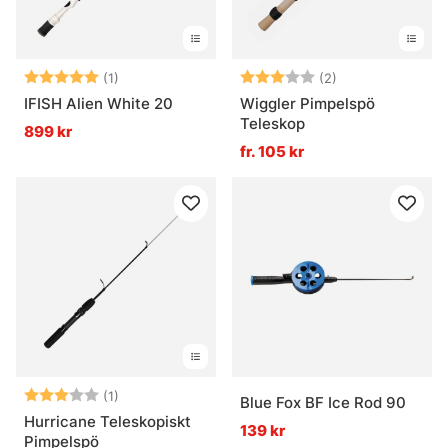
Betyg:
5.0 utav 5 stjärnor
Betyg:
3.0 utav 5 stjär
(1)
(2)
IFISH Alien White 20
Wiggler Pimpelspö
Teleskop
899 kr
fr. 105 kr
Betyg:
3.0 utav 5 stjärnor
(1)
Blue Fox BF Ice Rod 90
Hurricane Teleskopiskt
139 kr
Pimpelspö