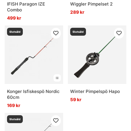
IFISH Paragon IZE
Wiggler Pimpelset 2
Combo
289 kr
499 kr
Slutsåld
Slutsåld
Konger Isfiskespö Nordic
Winter Pimpelspö Hapo
60cm
59 kr
169 kr
Slutsåld