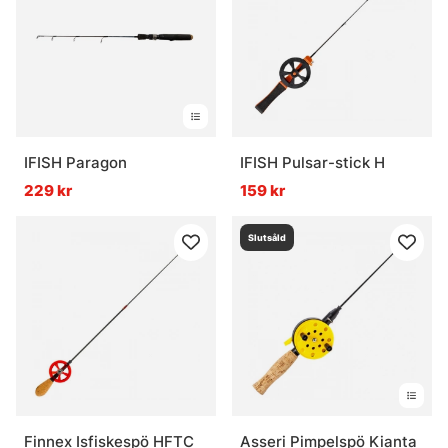
IFISH Paragon
IFISH Pulsar-stick H
229 kr
159 kr
Slutsåld
Finnex Isfiskespö HFTC
Asseri Pimpelspö Kianta