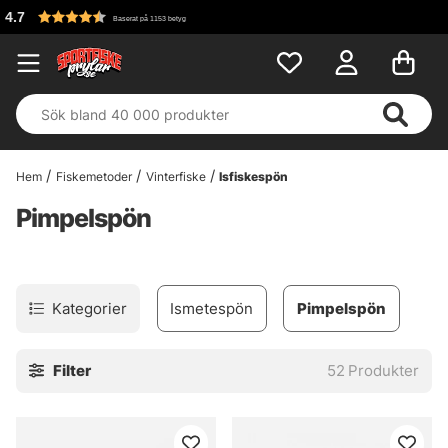
Fri frakt över 699 kr!
Hem
Fiskemetoder
Vinterfiske
Isfiskespön
Pimpelspön
Kategorier
Ismetespön
Pimpelspön
Filter
52
Produkter