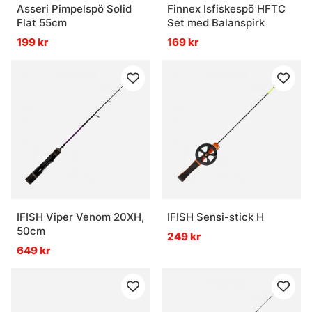
Asseri Pimpelspö Solid
Finnex Isfiskespö HFTC
Flat 55cm
Set med Balanspirk
199 kr
169 kr
IFISH Viper Venom 20XH,
IFISH Sensi-stick H
50cm
249 kr
649 kr