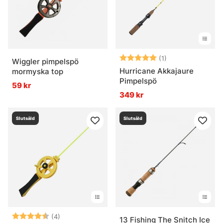
Betyg:
5.0 utav 5 stjär
(1)
Wiggler pimpelspö
Hurricane Akkajaure
mormyska top
Pimpelspö
59 kr
349 kr
Slutsåld
Slutsåld
Betyg:
4.5 utav 5 stjärnor
(4)
13 Fishing The Snitch Ice