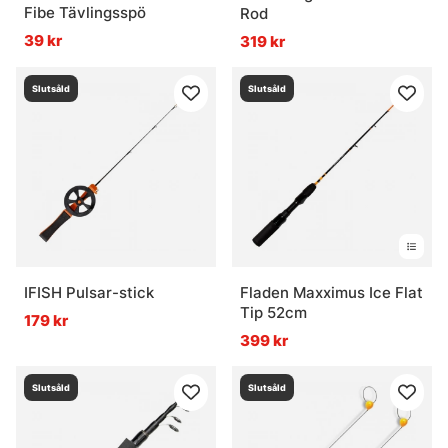
Fibe Tävlingsspö
Rod
39 kr
319 kr
Slutsåld
Slutsåld
IFISH Pulsar-stick
Fladen Maxximus Ice Flat
Tip 52cm
179 kr
399 kr
Slutsåld
Slutsåld