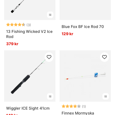
Betyg:
4.7 utav 5 stjärnor
(3)
Blue Fox BF Ice Rod 70
13 Fishing Wicked V2 Ice
129 kr
Rod
379 kr
Betyg:
4.0 utav 5 stjär
(1)
Wiggler ICE Sight 41cm
Finnex Mormyska