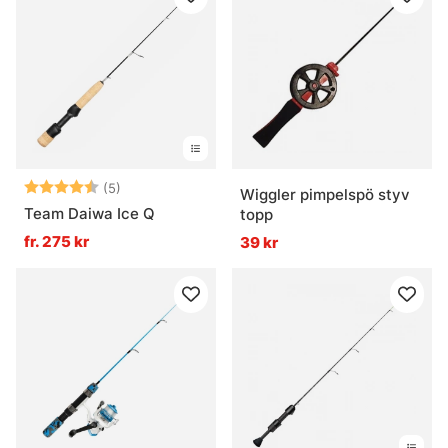
Betyg:
4.6 utav 5 stjärnor
(5)
Wiggler pimpelspö styv
Team Daiwa Ice Q
topp
fr. 275 kr
39 kr