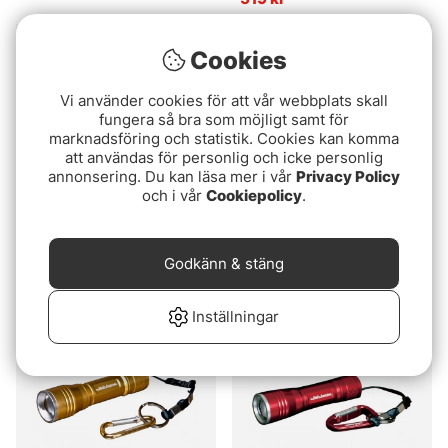
Slutsåld
Slutsåld
Cookies
Vi använder cookies för att vår webbplats skall
fungera så bra som möjligt samt för
marknadsföring och statistik. Cookies kan komma
att användas för personlig och icke personlig
annonsering. Du kan läsa mer i vår
Privacy Policy
och i vår
Cookiepolicy
.
Gulff Lampman
UV Lampa
Godkänn & stäng
339 kr
179 kr
Inställningar
Slutsåld
Slutsåld