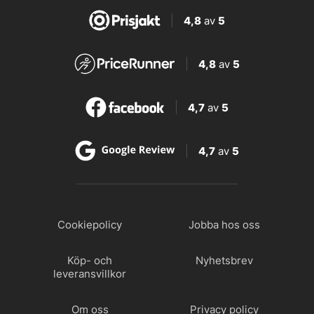
4,8
av
5
4,8
av
5
4,7
av
5
4,7
av
5
Cookiepolicy
Jobba hos oss
Köp- och
Nyhetsbrev
leveransvillkor
Om oss
Privacy policy