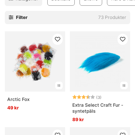
Filter
73
Produkter
Betyg:
3.7 utav 5 stjär
(3)
Arctic Fox
Extra Select Craft Fur -
49 kr
syntetpäls
89 kr