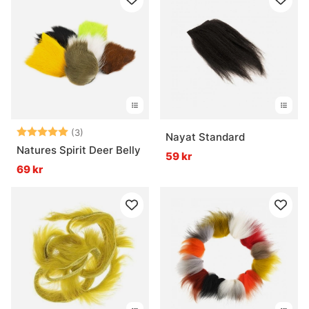
Betyg:
5.0 utav 5 stjärnor
(3)
Nayat Standard
Natures Spirit Deer Belly
59 kr
69 kr