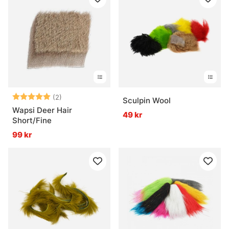
Betyg:
5.0 utav 5 stjärnor
(2)
Sculpin Wool
Wapsi Deer Hair
49 kr
Short/Fine
99 kr