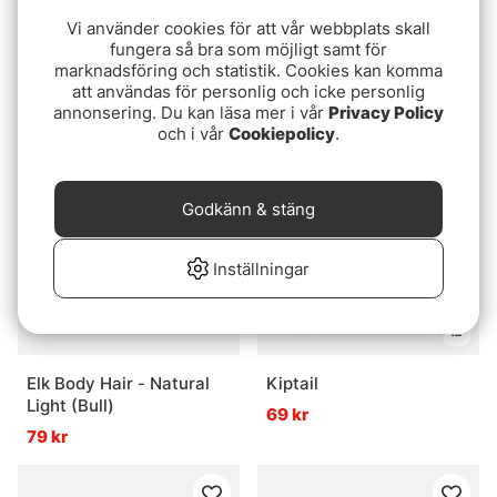
Vi använder cookies för att vår webbplats skall
fungera så bra som möjligt samt för
Hare - Mask med Öron
Pine Squirrel Skin
marknadsföring och statistik. Cookies kan komma
Zonked
119 kr
att användas för personlig och icke personlig
379 kr
annonsering. Du kan läsa mer i vår
Privacy Policy
och i vår
Cookiepolicy
.
Godkänn & stäng
Inställningar
Elk Body Hair - Natural
Kiptail
Light (Bull)
69 kr
79 kr