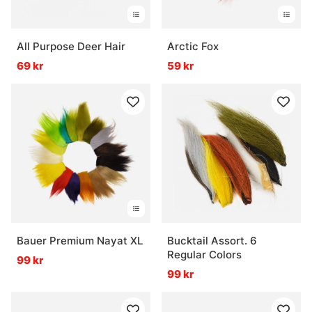
All Purpose Deer Hair
Arctic Fox
69 kr
59 kr
Bauer Premium Nayat XL
Bucktail Assort. 6
Regular Colors
99 kr
99 kr