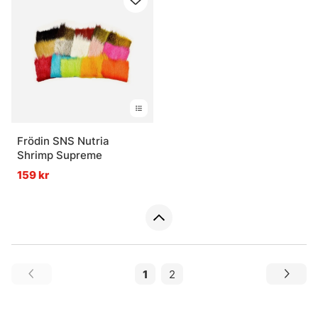
Frödin SNS Nutria
Shrimp Supreme
159 kr
1
2