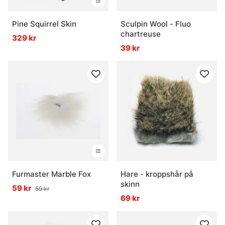
Pine Squirrel Skin
Sculpin Wool - Fluo
chartreuse
329 kr
39 kr
Furmaster Marble Fox
Hare - kroppshår på
skinn
59 kr
59 kr
69 kr