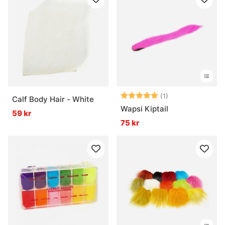
Betyg:
5.0 utav 5 stjär
(1)
Calf Body Hair - White
Wapsi Kiptail
59 kr
75 kr