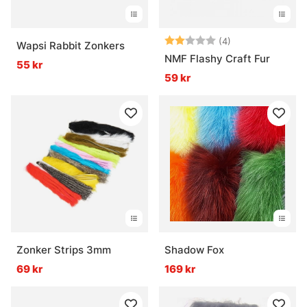
Betyg:
2.0 utav 5 stjär
(4)
Wapsi Rabbit Zonkers
NMF Flashy Craft Fur
55 kr
59 kr
Zonker Strips 3mm
Shadow Fox
69 kr
169 kr