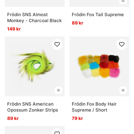
Frödin SNS Almost
Frödin Fox Tail Supreme
Monkey - Charcoal Black
89 kr
149 kr
Frödin SNS American
Frödin Fox Body Hair
Opossum Zonker Strips
Supreme / Short
89 kr
79 kr