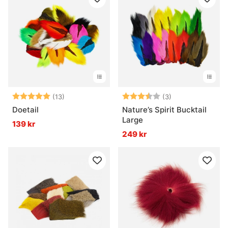
Betyg:
5.0 utav 5 stjärnor
Betyg:
3.3 utav 5 stjär
(13)
(3)
Doetail
Nature’s Spirit Bucktail
Large
139 kr
249 kr