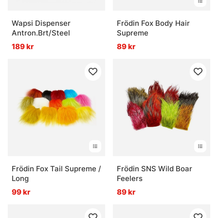
Wapsi Dispenser
Frödin Fox Body Hair
Antron.Brt/Steel
Supreme
189 kr
89 kr
Frödin Fox Tail Supreme /
Frödin SNS Wild Boar
Long
Feelers
99 kr
89 kr