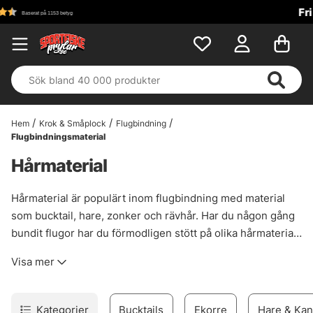
Fri frakt över 699 kr!
Hem
Krok & Småplock
Flugbindning
Flugbindningsmaterial
Hårmaterial
Hårmaterial är populärt inom flugbindning med material
som bucktail, hare, zonker och rävhår. Har du någon gång
bundit flugor har du förmodligen stött på olika hårmaterial
och dessa material är basen inom många flugor - i allt från
Visa mer
gäddflugor till torrflugor. Vi har samlat ett stort urval
hårmaterial som du kan binda nya och roliga mönster med!
Kategorier
Bucktails
Ekorre
Hare & Kan