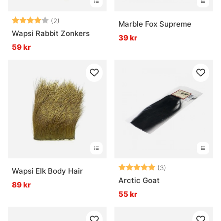
Betyg:
4.0 utav 5 stjärnor
(2)
Marble Fox Supreme
Wapsi Rabbit Zonkers
39 kr
59 kr
Betyg:
5.0 utav 5 stjär
(3)
Wapsi Elk Body Hair
Arctic Goat
89 kr
55 kr