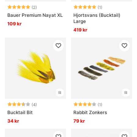
Betyg:
5.0 utav 5 stjärnor
Betyg:
5.0 utav 5 stjär
(2)
(1)
Bauer Premium Nayat XL
Hjortsvans (Bucktail)
Large
109 kr
419 kr
Betyg:
3.3 utav 5 stjärnor
Betyg:
4.0 utav 5 stjär
(4)
(1)
Bucktail Bit
Rabbit Zonkers
34 kr
79 kr