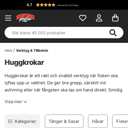
4.7
Baserat på 1153 betyg
Hem
Verktyg & Tillbehör
Huggkrokar
Huggkrokar är ett rakt och snabbt verktyg när fisken ska
lyftas upp ur vattnet. De ger bra grepp, särskilt vid
avlivning eller när fångsten ska tas om hand direkt. Smidig
grej. Men de lämpar sig främst för fisk som ska behållas,
Visa mer
inte för varsam återutsättning. Fel användning kan ge
onödiga skador, så här gäller det att vara lite vaksam och
använda rätt när läget faktiskt kräver det.
Kategorier
Tänger & Saxar
Håvar
Fiske
För den som vill ha kontroll vid landning av större fisk kan