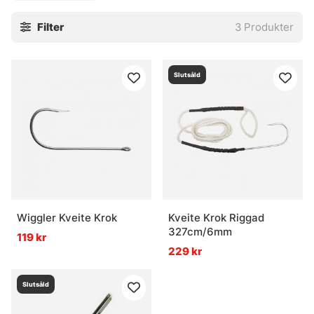
en huggkrok vara praktisk, särskilt när håv blir klumpigt
Filter
3
Produkter
eller svårhanterligt. Välj ett robust utförande och använd
den med fast hand, men utan stress. Det brukar bli bäst så.
Slutsåld
» Till verktyg bra att ha
Vanliga frågor om huggkrokar
Vad är en huggkrok?
Wiggler Kveite Krok
Kveite Krok Riggad
När används en huggkrok?
327cm/6mm
119 kr
229 kr
Varför bör en huggkrok inte användas till all fisk?
Slutsåld