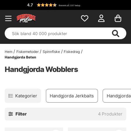
4.7
Baserat på 1157 betyg
Hem
Fiskemetoder
Spinnfiske
Fiskedrag
Handgjorda Beten
Handgjorda Wobblers
Kategorier
Handgjorda Jerkbaits
Handgjorda
Filter
4
Produkter