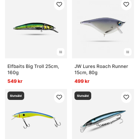
Elfbaits Big Troll 25cm,
JW Lures Roach Runner
160g
15cm, 80g
549 kr
499 kr
Slutsåld
Slutsåld