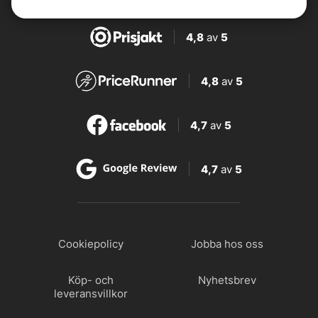
4,8
av
5
4,8
av
5
4,7
av
5
4,7
av
5
Cookiepolicy
Jobba hos oss
Köp- och
Nyhetsbrev
leveransvillkor