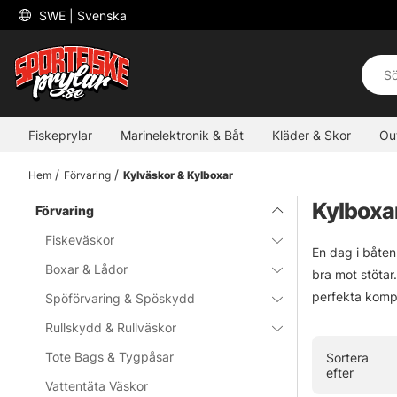
 SWE 
| Svenska
Fiskeprylar
Marinelektronik & Båt
Kläder & Skor
Ou
Hem
Förvaring
Kylväskor & Kylboxar
Kylboxa
Förvaring
Fiskeväskor
En dag i båten
Boxar & Lådor
bra mot stötar
perfekta kom
Spöförvaring & Spöskydd
Rullskydd & Rullväskor
Tote Bags & Tygpåsar
Sortera
efter
Vattentäta Väskor