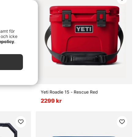
samt för
 och icke
epolicy
.
Yeti Roadie 15 - Rescue Red
2299 kr