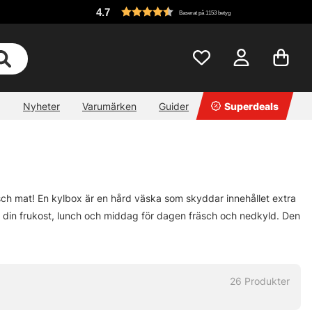
4.7
Baserat på 1153 betyg
Nyheter
Varumärken
Guider
Superdeals
äsch mat! En kylbox är en hård väska som skyddar innehållet extra
la din frukost, lunch och middag för dagen fräsch och nedkyld. Den
26
Produkter