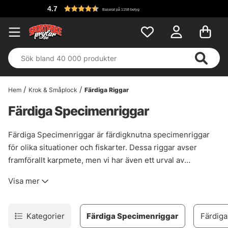
4.7
Baserat på 1158 betyg
Hem
Krok & Småplock
Färdiga Riggar
Färdiga Specimenriggar
Färdiga Specimenriggar är färdigknutna specimenriggar
för olika situationer och fiskarter. Dessa riggar avser
framförallt karpmete, men vi har även ett urval av
produkter som även passar specimenmete efter andra
Visa mer
arter som exempelvis riggar till feederfiske efter braxen,
id och mört. Dessa färdiga specimenriggar gör att du
slipper knyta egna riggar och låter dig ha flera
Kategorier
Färdiga Specimenriggar
Färdiga
uppsättningar av riggar att välja mellan när du fiskar. Välj