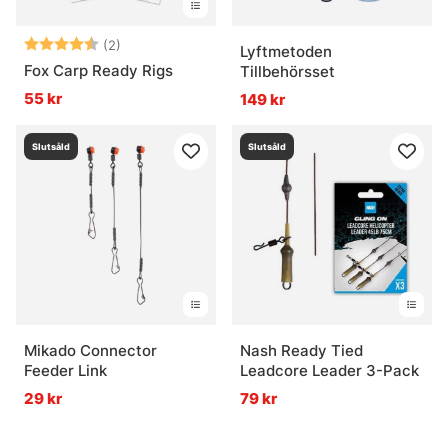
Betyg:
4.5 utav 5 stjärnor
(2)
Lyftmetoden
Fox Carp Ready Rigs
Tillbehörsset
55 kr
149 kr
Slutsåld
Slutsåld
Mikado Connector
Nash Ready Tied
Feeder Link
Leadcore Leader 3-Pack
29 kr
79 kr