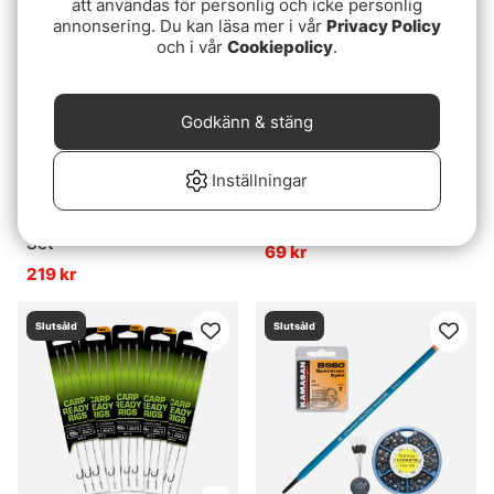
att användas för personlig och icke personlig
annonsering. Du kan läsa mer i vår
Privacy Policy
och i vår
Cookiepolicy
.
Godkänn & stäng
Inställningar
Cage Feeder Paternoster
Korda Running Rig
Set
69 kr
219 kr
Slutsåld
Slutsåld