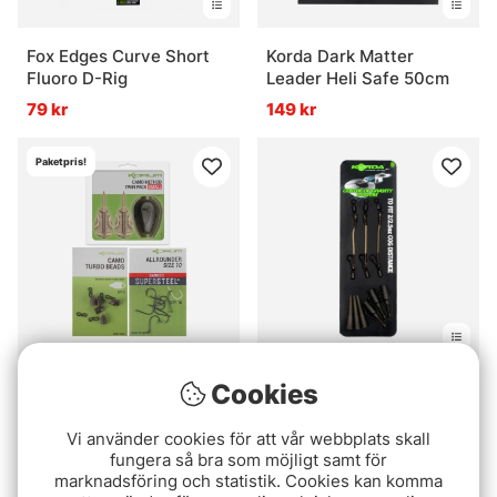
Fox Edges Curve Short
Korda Dark Matter
Fluoro D-Rig
Leader Heli Safe 50cm
79 kr
149 kr
Paketpris!
Korum Method Feeder
Korda COG Booms
Cookies
Set
Distance Lead
Vi använder cookies för att vår webbplats skall
149 kr
99 kr
fungera så bra som möjligt samt för
marknadsföring och statistik. Cookies kan komma
Paketpris!