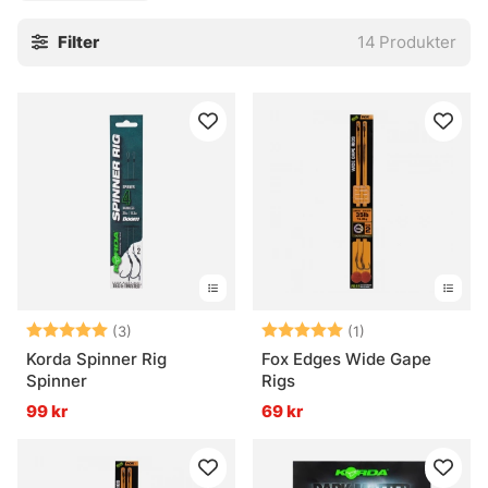
mellan stora leverantörer inom området som Fox, Matrix,
Filter
14
Produkter
Avid och Sensas för att hitta riggar som passar dina
fiskemetoder och tekniker!
Betyg:
5.0 utav 5 stjärnor
Betyg:
5.0 utav 5 stjär
(3)
(1)
Korda Spinner Rig
Fox Edges Wide Gape
Spinner
Rigs
99 kr
69 kr