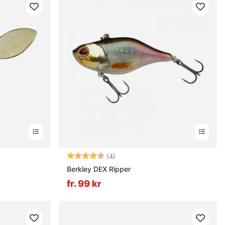
rnor
Betyg:
4.5 utav 5 stjärnor
(4)
Berkley DEX Ripper
fr. 99 kr