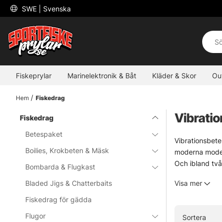
 SWE 
| Svenska
Fiskeprylar
Marinelektronik & Båt
Kläder & Skor
Ou
Hem
Fiskedrag
Vibrati
Fiskedrag
Betespaket
Vibrationsbete
Boilies, Krokbeten & Mäsk
moderna modell
Och ibland två 
Bombarda & Flugkast
Ett vibrations
Bladed Jigs & Chatterbaits
Visa mer
och ju snabbare
reagera på temp
Fiskedrag för gädda
tempo under sa
Flugor
Sortera
sorts rörelse s