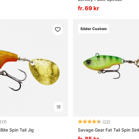
fr. 69 kr
Söder Custom
4.8 utav 5 stjärnor
Betyg:
4.8 utav 5 stj
(17)
(22)
ite Spin Tail Jig
Savage Gear Fat Tail Spin Sin
fr. 85 kr