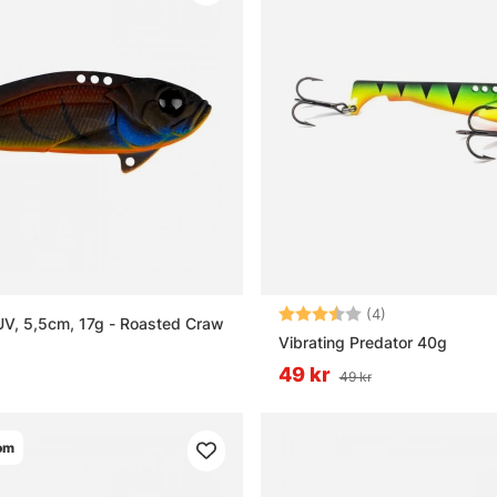
Betyg:
3.8 utav 5 stjä
(4)
UV, 5,5cm, 17g - Roasted Craw
Vibrating Predator 40g
49 kr
49 kr
om