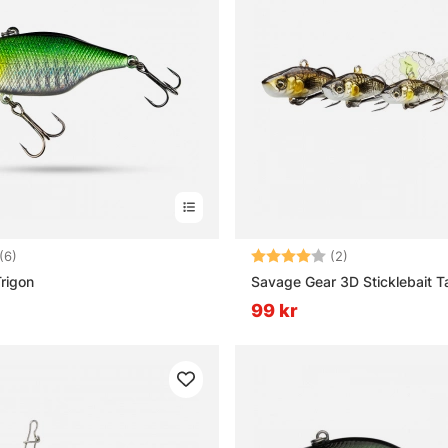
5.0 utav 5 stjärnor
Betyg:
4.0 utav 5 stjä
(6)
(2)
Trigon
Savage Gear 3D Sticklebait Ta
99 kr