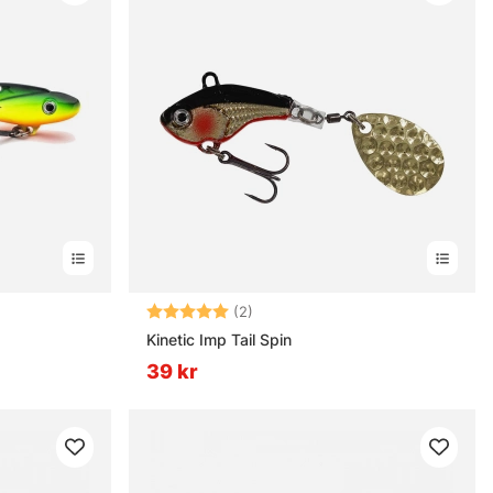
rnor
Betyg:
5.0 utav 5 stjärnor
(2)
Kinetic Imp Tail Spin
39 kr