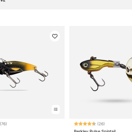
rag
gor om vibrationsbeten
t vibrationsbete?
rar vibrationsbeten bäst?
r man ett vibrationsbete?
er en modell med sked bak?
4.1 utav 5 stjärnor
Betyg:
4.6 utav 5 stj
(76)
(26)
Berkley Pulse Spintail