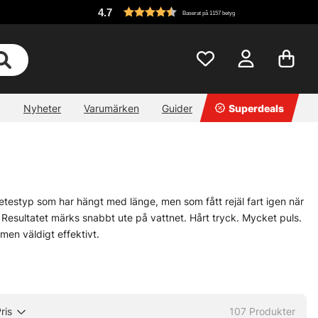
4.7
Baserat på 1157 betyg
Nyheter
Varumärken
Guider
Superdeals
 betestyp som har hängt med länge, men som fått rejäl fart igen när
Resultatet märks snabbt ute på vattnet. Hårt tryck. Mycket puls.
 men väldigt effektivt.
tiet. Då skakar betet kraftigt när det möter motstånd i vattnet,
 aktivt fiske över grunda ytor, längs kanter och när fisk vill
om ett klassiskt jiggupplägg, vilket öppnar för ett mer varierat
ika hårt, men skeden bidrar i stället med blänk och en annan
ris
107
Produkter