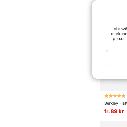
Vi anvä
marknads
personl
Betyg:
Berkley Flat
fr. 89 kr