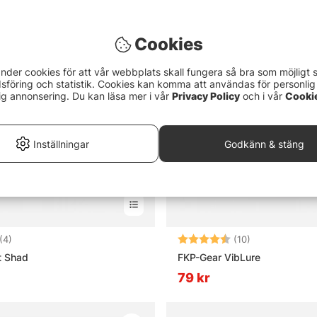
Söder Custom
Cookies
nder cookies för att vår webbplats skall fungera så bra som möjligt 
föring och statistik. Cookies kan komma att användas för personlig
ig annonsering. Du kan läsa mer i vår
Privacy Policy
och i vår
Cooki
Inställningar
Godkänn & stäng
4.3 utav 5 stjärnor
Betyg:
4.8 utav 5 stj
(4)
(10)
t Shad
FKP-Gear VibLure
79 kr