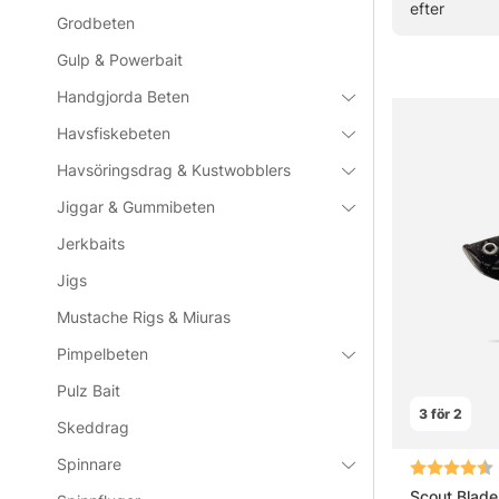
efter
Grodbeten
» Till fisked
Gulp & Powerbait
Handgjorda Beten
Vanliga frå
Havsfiskebeten
Havsöringsdrag & Kustwobblers
Vad är et
Jiggar & Gummibeten
Jerkbaits
När funge
Jigs
Mustache Rigs & Miuras
Hur fiska
Pimpelbeten
Pulz Bait
3 för 2
Vad skilj
Skeddrag
Spinnare
Betyg:
Scout Blade