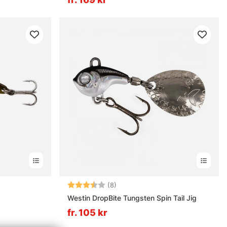
ärnor
Betyg:
3.6 utav 5 stjärnor
(8)
Westin DropBite Tungsten Spin Tail Jig
fr. 105 kr