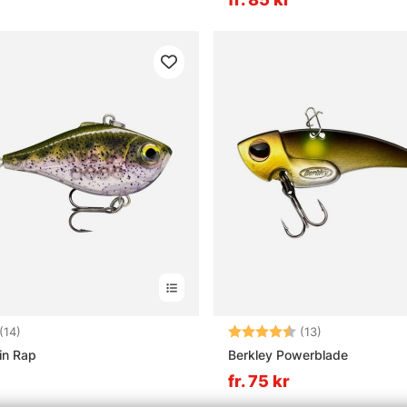
4.8 utav 5 stjärnor
Betyg:
4.7 utav 5 stj
(14)
(13)
in Rap
Berkley Powerblade
fr. 75 kr