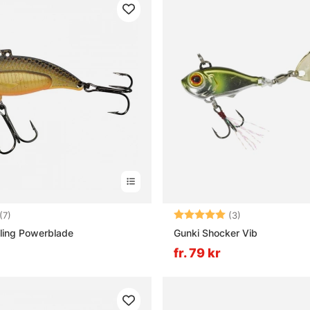
4.0 utav 5 stjärnor
Betyg:
5.0 utav 5 stjä
(7)
(3)
tling Powerblade
Gunki Shocker Vib
fr. 79 kr