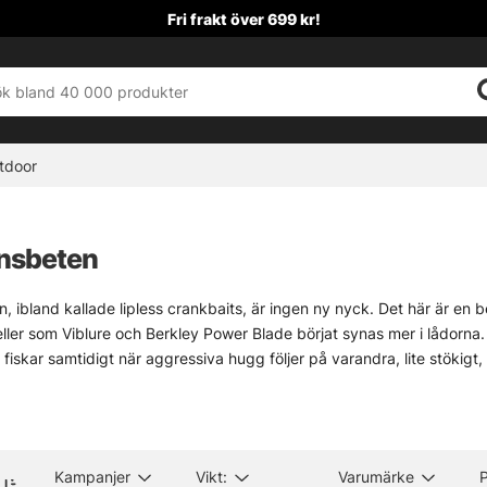
Fri frakt över 699 kr!
tdoor
onsbeten
n, ibland kallade lipless crankbaits, är ingen ny nyck. Det här är en
er som Viblure och Berkley Power Blade börjat synas mer i lådorna. 
fiskar samtidigt när aggressiva hugg följer på varandra, lite stökigt,
bete är i grunden en skedlös wobbler där tafsen oftast fästs i ryggpar
 invevning, desto mer liv får hela kroppen. Det gör modellen stark vid
o snarare än finlir. Betet går också fint att jiggfiska hem, ungefär s
mma pass. Det finns även varianter med sked bak. De vibrerar inte l
Kampanjer
Vikt:
Varumärke
P
om kan vara precis rätt när fisken blir lite trög i maskineriet.