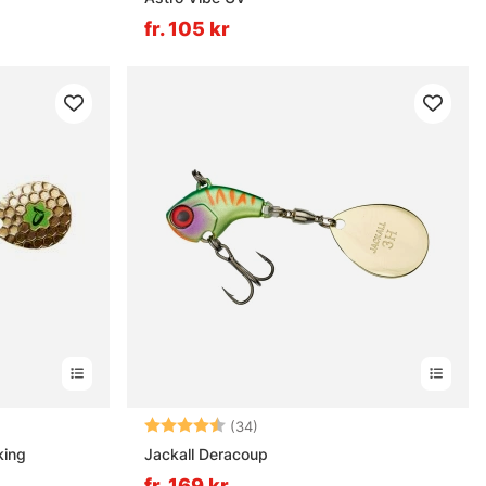
fr. 105 kr
ärnor
Betyg:
4.8 utav 5 stjärnor
(34)
king
Jackall Deracoup
fr. 169 kr