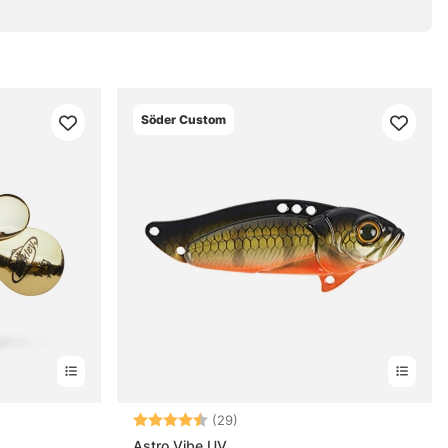
Söder Custom
ärnor
Betyg:
4.3 utav 5 stjärnor
(29)
Astro Vibe UV