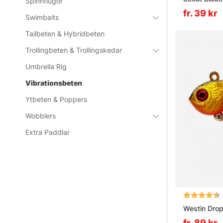
Spinnflugor
fr. 39 kr
Swimbaits
Tailbeten & Hybridbeten
Trollingbeten & Trollingskedar
Umbrella Rig
Vibrationsbeten
Ytbeten & Poppers
Wobblers
Extra Paddlar
Betyg:
Westin DropB
fr. 89 kr