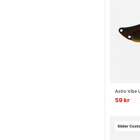
Astro Vibe 
59 kr
Söder Cust