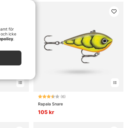
samt för
 och icke
epolicy
.
ärnor
Betyg:
3.3 utav 5 stjärnor
(6)
Rapala Snare
105 kr