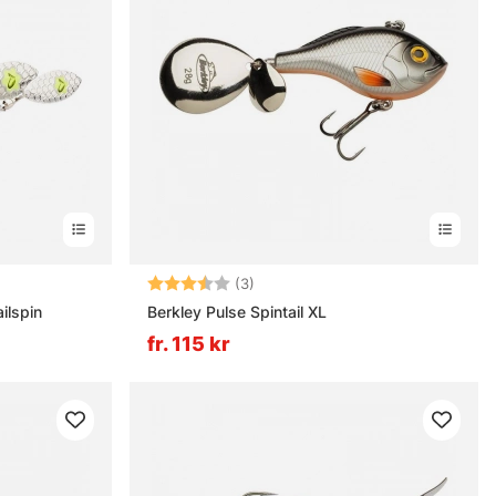
rnor
Betyg:
3.3 utav 5 stjärnor
(3)
ilspin
Berkley Pulse Spintail XL
fr. 115 kr