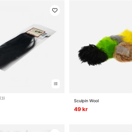
5.0 utav 5 stjärnor
(3)
Sculpin Wool
49 kr