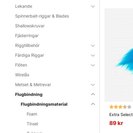
Lekande
Spinnerbait-riggar & Blades
Shallowskruvar
Fjäderringar
Riggtillbehör
Färdiga Riggar
Flöten
Wirelås
Metset & Metrevar
Flugbindning
Flugbindningsmaterial
Betyg:
Foam
Extra Select
89 kr
Tinsel