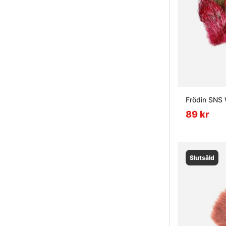
Frödin SNS 
89 kr
Slutsåld