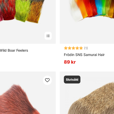
Betyg:
5.0 utav 5 stjär
(1)
Wild Boar Feelers
Frödin SNS Samurai Hair
89 kr
Slutsåld