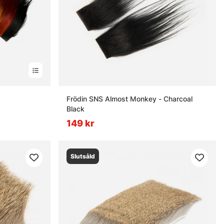
nor
Frödin SNS Almost Monkey - Charcoal
Black
149 kr
Slutsåld