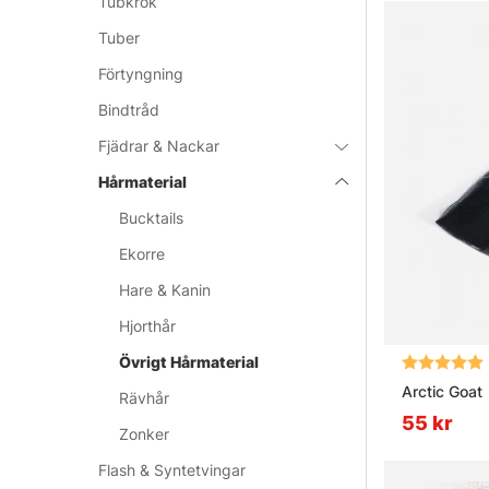
Tubkrok
Tuber
Förtyngning
Bindtråd
Fjädrar & Nackar
Hårmaterial
Bucktails
Ekorre
Hare & Kanin
Hjorthår
Övrigt Hårmaterial
Betyg:
Arctic Goat
Rävhår
55 kr
Zonker
Flash & Syntetvingar