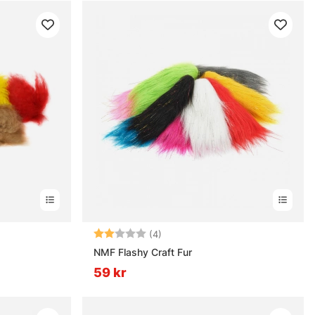
Betyg:
2.0 utav 5 stjärnor
(4)
NMF Flashy Craft Fur
59 kr