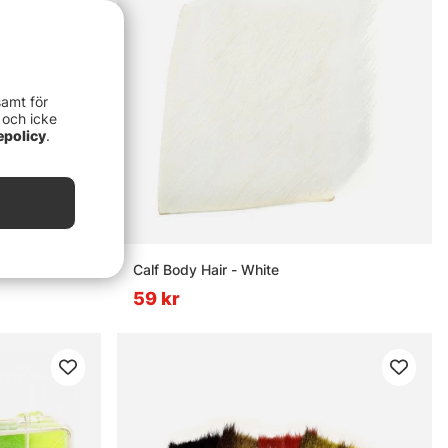
samt för
 och icke
epolicy
.
e
Calf Body Hair - White
59 kr