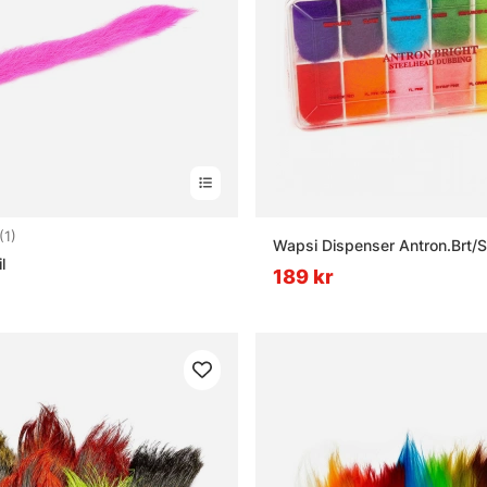
5.0 utav 5 stjärnor
(1)
Wapsi Dispenser Antron.Brt/S
l
189 kr