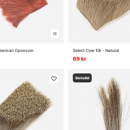
American Opossum
Select Cow Elk - Natural
69 kr
Slutsåld