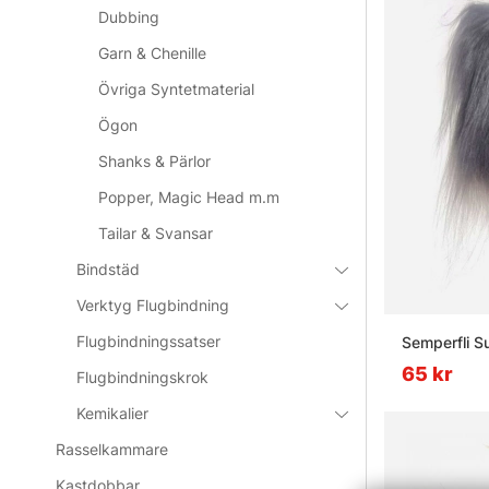
Dubbing
Garn & Chenille
Övriga Syntetmaterial
Ögon
Shanks & Pärlor
Popper, Magic Head m.m
Tailar & Svansar
Bindstäd
Verktyg Flugbindning
Flugbindningssatser
Semperfli Su
65 kr
Flugbindningskrok
Kemikalier
Rasselkammare
Kastdobbar