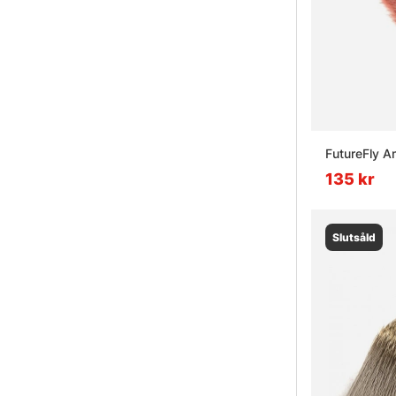
FutureFly 
135 kr
Slutsåld