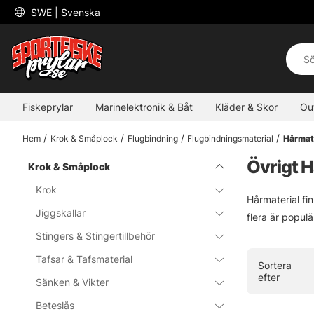
 SWE 
| Svenska
Fiskeprylar
Marinelektronik & Båt
Kläder & Skor
Ou
Hem
Krok & Småplock
Flugbindning
Flugbindningsmaterial
Hårmat
Övrigt H
Krok & Småplock
Krok
Hårmaterial fi
Jiggskallar
flera är popul
Stingers & Stingertillbehör
Tafsar & Tafsmaterial
Sortera
efter
Sänken & Vikter
Beteslås