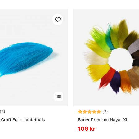
3.7 utav 5 stjärnor
Betyg:
5.0 utav 5 stjä
(3)
(2)
 Craft Fur - syntetpäls
Bauer Premium Nayat XL
109 kr