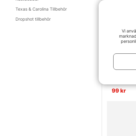
Texas & Carolina Tillbehör
Dropshot tillbehör
Vi anvä
marknads
personl
Bucktail Ass
99 kr