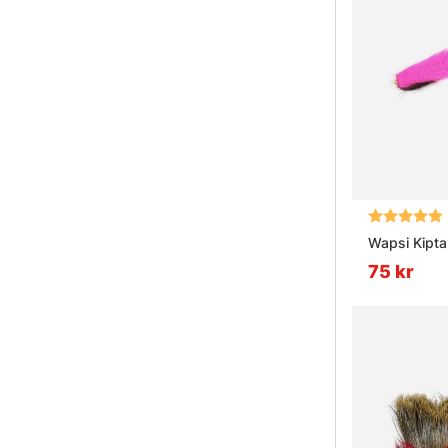
Betyg:
Wapsi Kiptai
75 kr