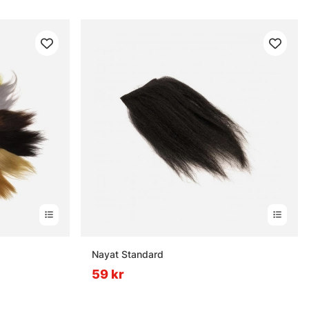
rnor
Nayat Standard
59 kr