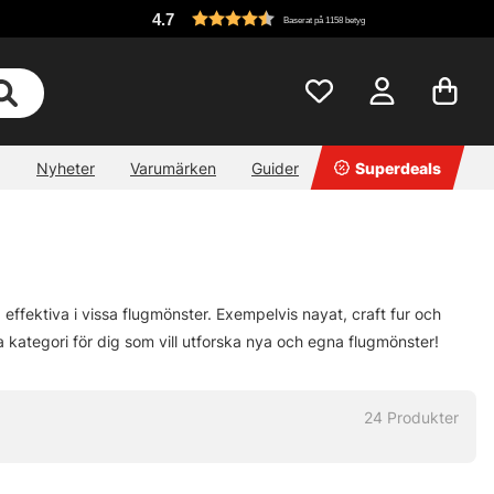
4.7
Baserat på 1158 betyg
Nyheter
Varumärken
Guider
Superdeals
effektiva i vissa flugmönster. Exempelvis nayat, craft fur och
a kategori för dig som vill utforska nya och egna flugmönster!
24
Produkter