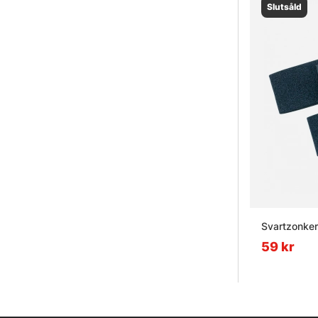
Slutsåld
Svartzonker
59 kr