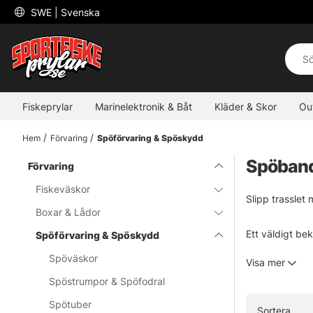
 SWE 
| Svenska
Fiskeprylar
Marinelektronik & Båt
Kläder & Skor
Ou
Hem
Förvaring
Spöförvaring & Spöskydd
Spöban
Förvaring
Fiskeväskor
Slipp trasslet
Boxar & Lådor
Ett väldigt bek
Spöförvaring & Spöskydd
stoppa ner i s
Spöväskor
Visa mer
Spöstrumpor & Spöfodral
Det finns både
säkrat.
Spötuber
Sortera