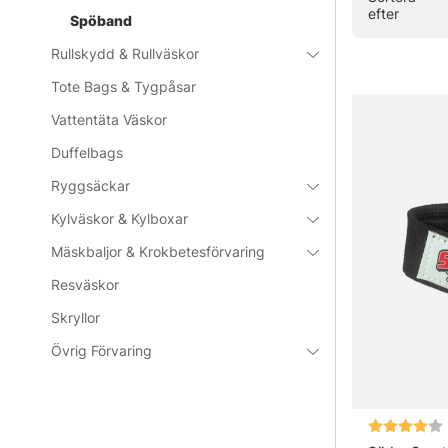
efter
Spöband
De flesta spö
Rullskydd & Rullväskor
Tote Bags & Tygpåsar
Vattentäta Väskor
Duffelbags
Ryggsäckar
Kylväskor & Kylboxar
Mäskbaljor & Krokbetesförvaring
Resväskor
Skryllor
Övrig Förvaring
Betyg: