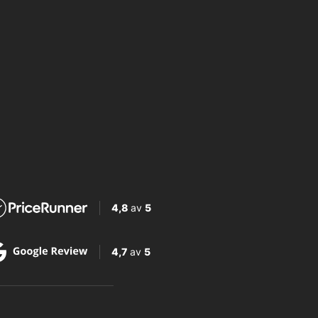
4,8
av
5
4,7
av
5