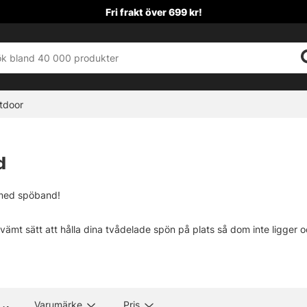
Fri frakt över 699 kr!
tdoor
d
 med spöband!
vämt sätt att hålla dina tvådelade spön på plats så dom inte ligger och 
pöpåse.
 smalare samt bredare band, har du ett lättare spö räcker det t.ex 
Varumärke
Pris