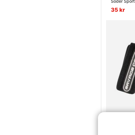
Söder Sport
35 kr
Savage Gea
99 kr