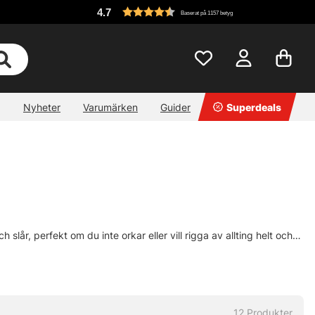
4.7
Baserat på 1157 betyg
Nyheter
Varumärken
Guider
Superdeals
slår, perfekt om du inte orkar eller vill rigga av allting helt och
med bara ett av Savage Gears bredare band för att spöt ska vara
12
Produkter