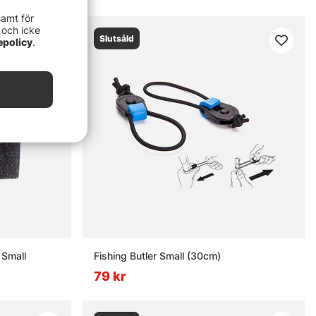
samt för
 och icke
Slutsåld
epolicy
.
 Small
Fishing Butler Small (30cm)
79 kr