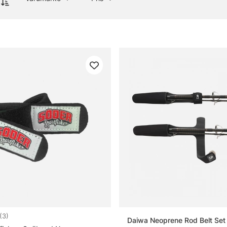
banden kommer i tvåpack.
4.0 utav 5 stjärnor
(3)
Daiwa Neoprene Rod Belt Set