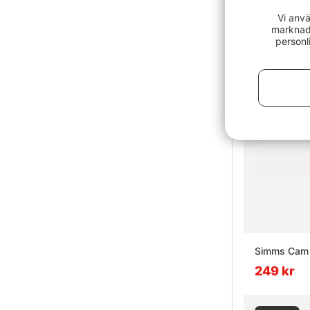
Vi anvä
marknads
personl
Simms Cam 
249 kr