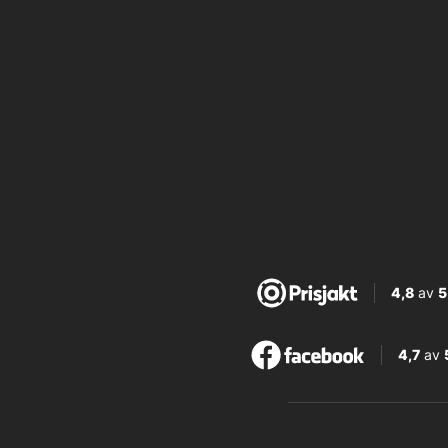
4,8
av
5
4,7
av