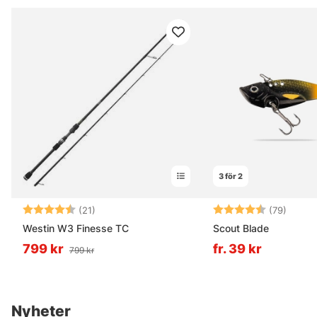
3 för 2
Betyg:
4.4 utav 5 stjärnor
Betyg:
4.2 ut
(21)
(79)
Westin W3 Finesse TC
Scout Blade
799 kr
fr. 39 kr
799 kr
Nyheter