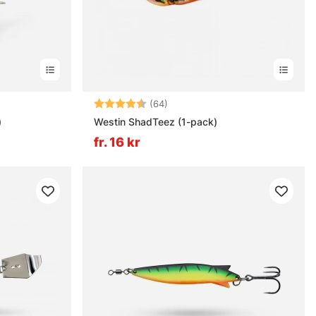
ärnor
Betyg:
4.6 utav 5 stjärnor
(64)
)
Westin ShadTeez (1-pack)
fr. 16 kr