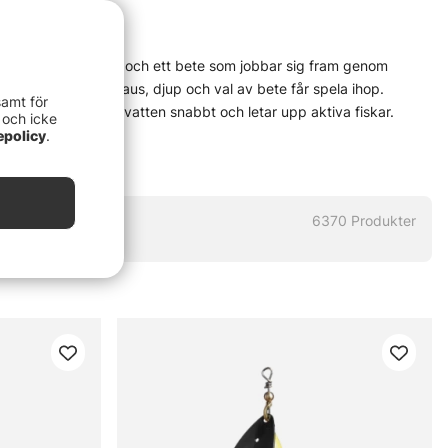
lle eller multirulle, och ett bete som jobbar sig fram genom
et lever — när fart, paus, djup och val av bete får spela ihop.
samt för
r att betet täcker vatten snabbt och letar upp aktiva fiskar.
 och icke
tid, vatten och hur fisken står. Rätt verktyg gör jobbet lättare,
epolicy
.
invevning. Sådant kan vara hela grejen.
komma igång utan krångel till välkända produkter och prylar för mer
ör verkligt fiske — inte bara för fin hylla. Det här är en metod
6370
Produkter