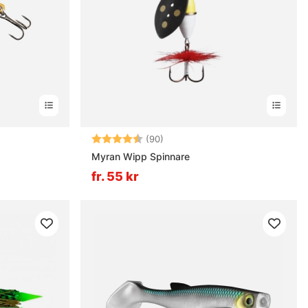
ärnor
Betyg:
4.6 utav 5 stjärnor
(90)
Myran Wipp Spinnare
fr. 55 kr