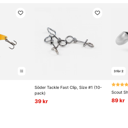
3 för 2
av 5 stjärnor
Betyg:
Söder Tackle Fast Clip, Size #1 (10-
Scout S
pack)
89 kr
39 kr