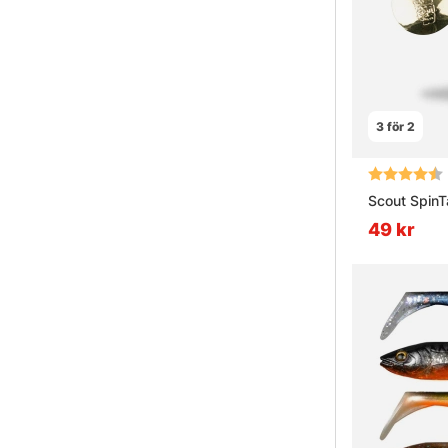
3 för 2
Betyg:
Scout SpinTa
49 kr