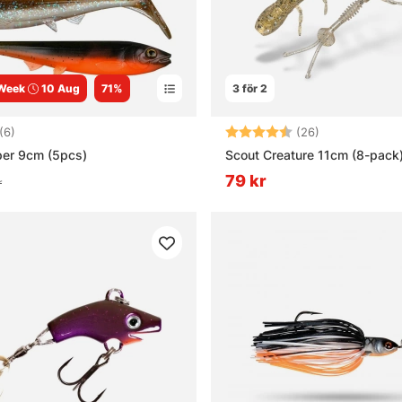
 Week
10 Aug
71%
3 för 2
4.7 utav 5 stjärnor
Betyg:
4.6 utav 5 stj
(6)
(26)
iper 9cm (5pcs)
Scout Creature 11cm (8-pack
79 kr
r