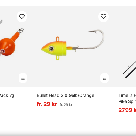
Pack 7g
Bullet Head 2.0 Gelb/Orange
Time is 
Pike Spi
fr. 29 kr
fr. 29 kr
2799 