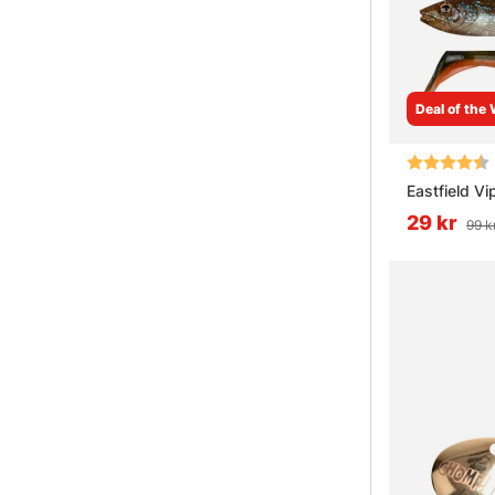
Deal of the
Betyg:
Eastfield V
29 kr
99 k