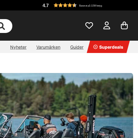
4.7
Baserat på 1158 betyg
Nyheter
Varumärken
Guider
Superdeals