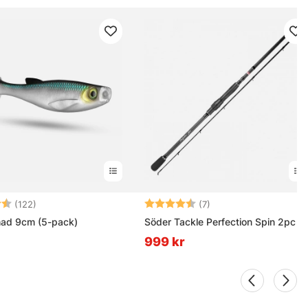
4.5 utav 5 stjärnor
Betyg:
4.9 utav 5 stjärnor
(122)
(7)
had 9cm (5-pack)
Söder Tackle Perfection Spin 2pc
999 kr