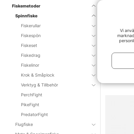
Spinnfi
Fiskemetoder
Spinnfiske
Spinnfiske är 
Fiskerullar
vattnet. Enkelt
Vi anvä
Metoden passar
marknads
Fiskespön
Spinnare, jigga
personl
Fiskeset
Visa mer
men det är oft
Här finns ett b
Fiskedrag
nischade upplä
Fiskelinor
Sortera
som tål erfaren
efter
Krok & Småplock
» Till fiske
Verktyg & Tillbehör
PerchFight
Vanliga frå
PikeFight
PredatorFight
Vad är sp
Flugfiske