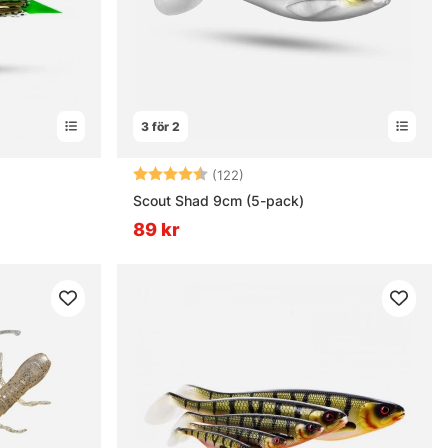
3 för 2
ärnor
Betyg:
4.5 utav 5 stjärnor
(122)
Scout Shad 9cm (5-pack)
89 kr