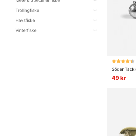
Mete & Specimenfiske
Vad är br
Trollingfiske
Havsfiske
Vad är sk
Vinterfiske
Vad är et
Betyg:
Söder Tackl
49 kr