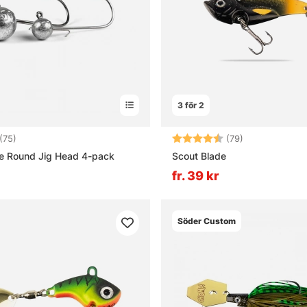
a beten till spinnfiske?
illnaden mellan haspelrulle och multirulle vid spinnfiske?
3 för 2
t bra spinnfiskeset för nybörjare?
4.4 utav 5 stjärnor
Betyg:
4.2 utav 5 stj
(75)
(79)
e Round Jig Head 4-pack
Scout Blade
fr. 39 kr
Söder Custom