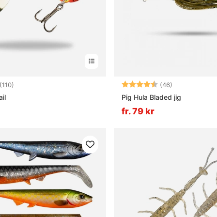
4.4 utav 5 stjärnor
Betyg:
4.5 utav 5 stj
(110)
(46)
il
Pig Hula Bladed jig
fr. 79 kr