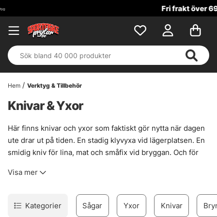
Fri frakt över 699 kr!
Hem
Verktyg & Tillbehör
Knivar & Yxor
Här finns knivar och yxor som faktiskt gör nytta när dagen
ute drar ut på tiden. En stadig klyvyxa vid lägerplatsen. En
smidig kniv för lina, mat och småfix vid bryggan. Och för
den som ska ta hand om fångsten direkt, finns modeller
Visa mer
som ligger rätt i handen och ger ett rent, kontrollerat snitt.
Det här är verktyg för fisket, inte prydnader. De ska tåla
väta, sitta tryggt i fickan eller på bältet, och vara lätta att få
Kategorier
Sågar
Yxor
Knivar
Bry
fram när det behövs. För många blir en bra kniv eller yxa