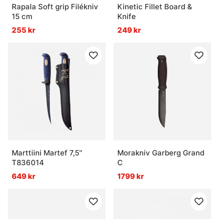
Rapala Soft grip Filékniv
Kinetic Fillet Board &
15 cm
Knife
255 kr
249 kr
Marttiini Martef 7,5''
Morakniv Garberg Grand
T836014
C
649 kr
1799 kr