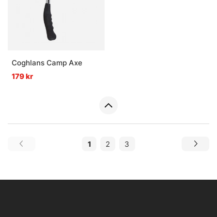
Coghlans Camp Axe
179 kr
1
2
3