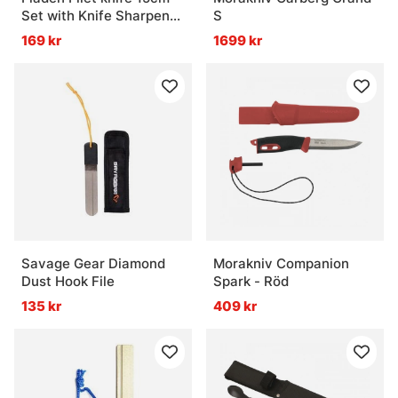
Set with Knife Sharpener
S
And Glove
169 kr
1699 kr
Savage Gear Diamond
Morakniv Companion
Dust Hook File
Spark - Röd
135 kr
409 kr