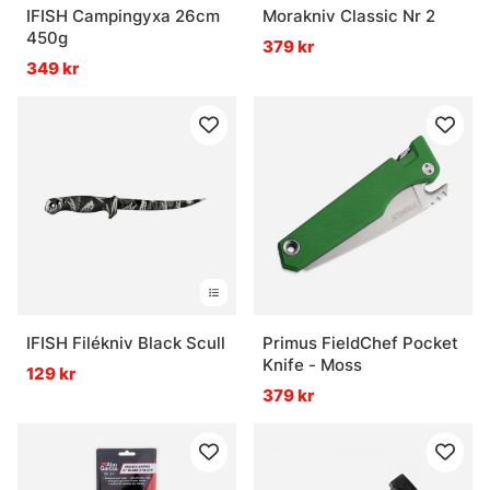
IFISH Campingyxa 26cm
Morakniv Classic Nr 2
450g
379 kr
349 kr
IFISH Filékniv Black Scull
Primus FieldChef Pocket
Knife - Moss
129 kr
379 kr