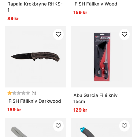
Rapala Krokbryne RHKS-
IFISH Fällkniv Wood
1
159 kr
89 kr
Betyg:
1.0 utav 5 stjärnor
(1)
Abu Garcia Filé kniv
IFISH Fällkniv Darkwood
15cm
159 kr
129 kr