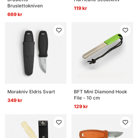
Bruslettokniven
119 kr
669 kr
Morakniv Eldris Svart
BFT Mini Diamond Hook
File - 10 cm
349 kr
129 kr