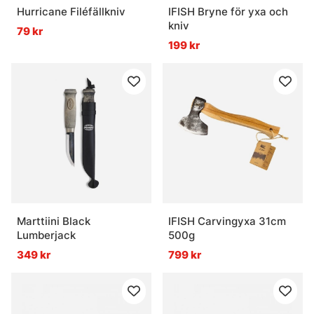
Hurricane Filéfällkniv
IFISH Bryne för yxa och
kniv
79 kr
199 kr
Marttiini Black
IFISH Carvingyxa 31cm
Lumberjack
500g
349 kr
799 kr