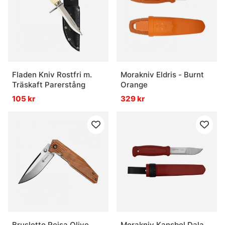
Fladen Kniv Rostfri m.
Morakniv Eldris - Burnt
Träskaft Parerstång
Orange
105 kr
329 kr
Brusletto Reisa Olive
Morakniv Kansbol Dala