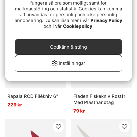
fungera så bra som möjligt samt för
Westin Diamond Pen
Hurricane Fällkniv
marknadsföring och statistik. Cookies kan komma
Hook Sharpener Small
klassisk
att användas för personlig och icke personlig
Black 13cm
145 kr
119 kr
annonsering. Du kan läsa mer i vår
Privacy Policy
och i vår
Cookiepolicy
.
Godkänn & stäng
Inställningar
Rapala RCD Filékniv 6''
Fladen Fiskekniv Rostfri
Med Plasthandtag
229 kr
79 kr