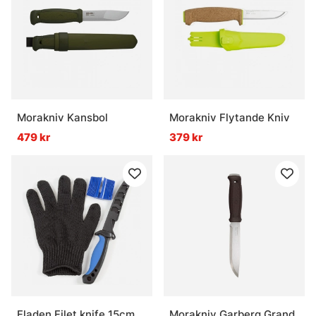
Morakniv Kansbol
Morakniv Flytande Kniv
479 kr
379 kr
Fladen Filet knife 15cm
Morakniv Garberg Grand