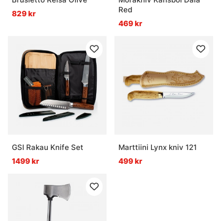
Red
829 kr
469 kr
GSI Rakau Knife Set
Marttiini Lynx kniv 121
1499 kr
499 kr