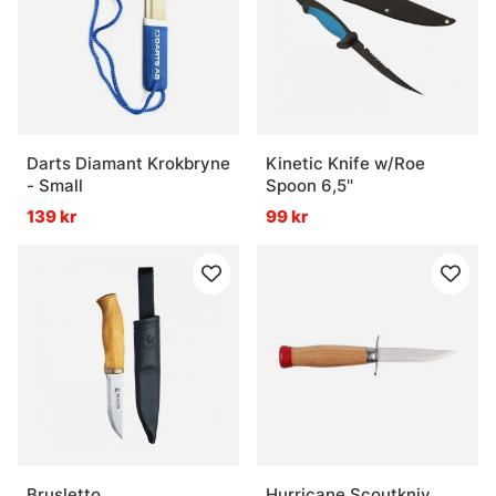
Darts Diamant Krokbryne
Kinetic Knife w/Roe
- Small
Spoon 6,5''
139 kr
99 kr
Brusletto
Hurricane Scoutkniv