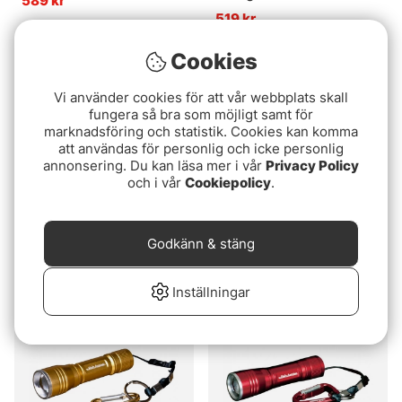
589 kr
519 kr
Cookies
Slutsåld
Slutsåld
Vi använder cookies för att vår webbplats skall
fungera så bra som möjligt samt för
marknadsföring och statistik. Cookies kan komma
att användas för personlig och icke personlig
annonsering. Du kan läsa mer i vår
Privacy Policy
och i vår
Cookiepolicy
.
Gulff Lampman
UV Lampa
Godkänn & stäng
339 kr
179 kr
Inställningar
Slutsåld
Slutsåld