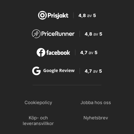
4,8
av
5
4,8
av
5
4,7
av
5
4,7
av
5
Cookiepolicy
Jobba hos oss
Köp- och
Nyhetsbrev
leveransvillkor