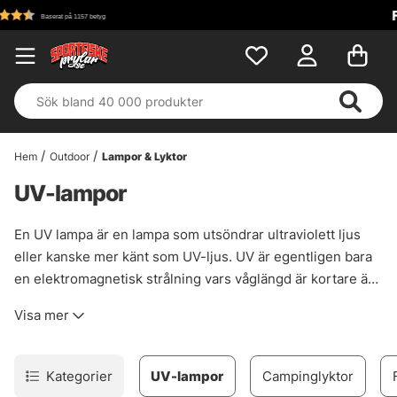
Fri frakt över 
betyg
Hem
Outdoor
Lampor & Lyktor
UV-lampor
En UV lampa är en lampa som utsöndrar ultraviolett ljus
eller kanske mer känt som UV-ljus. UV är egentligen bara
en elektromagnetisk strålning vars våglängd är kortare än
det ljus vi ser. Inom fisket används detta ljuset flitigt för att
Visa mer
kolla om beten har UV färg eller för att härda UV lim när vi
knyter tafsar, binder flugor och mycket mer!
Kategorier
UV-lampor
Campinglyktor