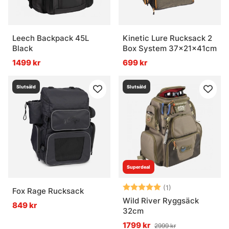
Leech Backpack 45L
Kinetic Lure Rucksack 2
Black
Box System 37x21x41cm
1499 kr
699 kr
Slutsåld
Slutsåld
Superdeal
Betyg:
5.0 utav 5 stjär
(1)
Fox Rage Rucksack
Wild River Ryggsäck
849 kr
32cm
1799 kr
2999 kr