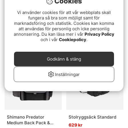
Cookies
Vi använder cookies för att vår webbplats skall
fungera så bra som möjligt samt för
marknadsföring och statistik. Cookies kan komma
att användas för personlig och icke personlig
Vision Aqua Day Pack
IFISH IceChair Panorama
annonsering. Du kan läsa mer i vår
Privacy Policy
35l - Olive
och i vår
Cookiepolicy
749 kr
.
1699 kr
Godkänn & stäng
Inställningar
Shimano Predator
Stolryggsäck Standard
Medium Back Pack &
629 kr