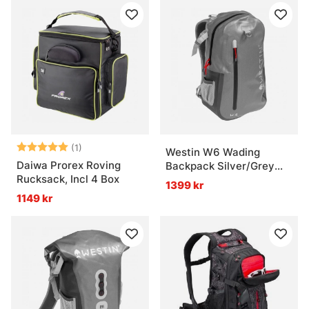
Betyg:
5.0 utav 5 stjärnor
(1)
Westin W6 Wading
Daiwa Prorex Roving
Backpack Silver/Grey
Rucksack, Incl 4 Box
25L
1399 kr
1149 kr