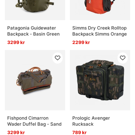
Patagonia Guidewater
Simms Dry Creek Rolltop
Backpack - Basin Green
Backpack Simms Orange
3299 kr
2299 kr
Fishpond Cimarron
Prologic Avenger
Wader Duffel Bag - Sand
Rucksack
3299 kr
789 kr