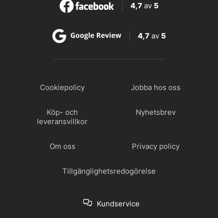
4,7
av
5
4,7
av
5
Cookiepolicy
Jobba hos oss
Köp- och
Nyhetsbrev
leveransvillkor
Om oss
Privacy policy
Tillgänglighetsredogörelse
Kundservice