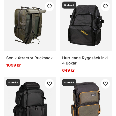
Slutsåld
Sonik Xtractor Rucksack
Hurricane Ryggsäck inkl.
4 Boxar
1099 kr
649 kr
Slutsåld
Slutsåld