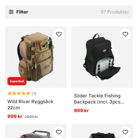
Filter
67
Produkter
Superdeal
Betyg:
5.0 utav 5 stjärnor
(1)
Söder Tackle Fishing
Wild River Ryggsäck
Backpack (incl. 3pcs
22cm
Regular Lure Box)
999 kr
899 kr
2499 kr