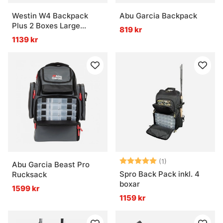
Westin W4 Backpack
Abu Garcia Backpack
Plus 2 Boxes Large
819 kr
Titanium Black
1139 kr
Betyg:
5.0 utav 5 stjär
(1)
Abu Garcia Beast Pro
Spro Back Pack inkl. 4
Rucksack
boxar
1599 kr
1159 kr