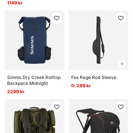
Tackle Box
1149 kr
Simms Dry Creek Rolltop
Fox Rage Rod Sleeve
Backpack Midnight
fr. 289 kr
2299 kr