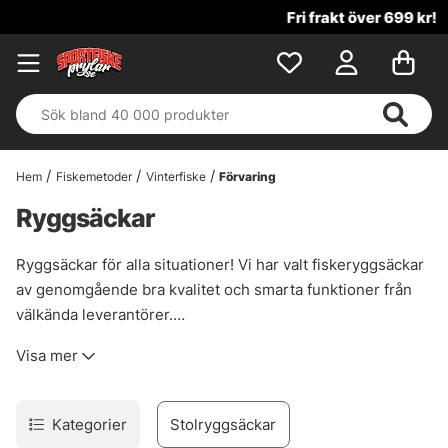
Fri frakt över 699 kr!
Hem
Fiskemetoder
Vinterfiske
Förvaring
Ryggsäckar
Ryggsäckar för alla situationer! Vi har valt fiskeryggsäckar
av genomgående bra kvalitet och smarta funktioner från
välkända leverantörer.
Perfekt till både streetfiske samt fjällfiske som kräver lite
Visa mer
mer utrustning. Fiskar du från land är det ovärdeligt med
smart förvaring som sväljer mycket utrustning! Det finns
även ryggsäckar som är 100% vattentäta, alltid ett bra val
Kategorier
Stolryggsäckar
om du har något med dig som inte får bli blött.