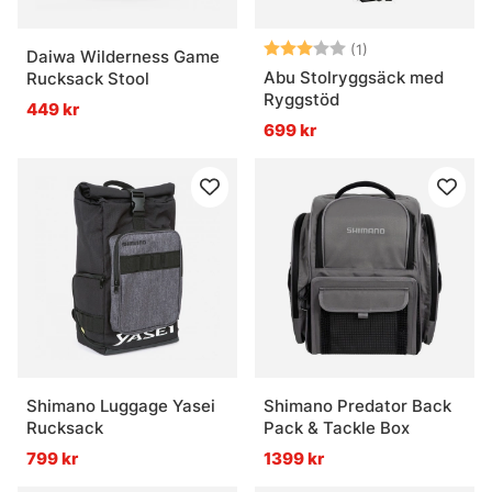
Betyg:
3.0 utav 5 stjär
(1)
Daiwa Wilderness Game
Abu Stolryggsäck med
Rucksack Stool
Ryggstöd
449 kr
699 kr
Shimano Luggage Yasei
Shimano Predator Back
Rucksack
Pack & Tackle Box
799 kr
1399 kr