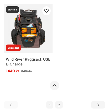
Slutsåld
Superdeal
Wild River Ryggsäck USB
E-Charge
1449 kr
3499 kr
1
2