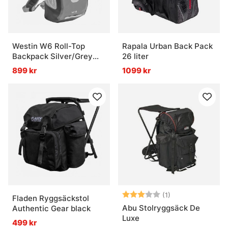
Westin W6 Roll-Top
Rapala Urban Back Pack
Backpack Silver/Grey
26 liter
25L
899 kr
1099 kr
Betyg:
3.0 utav 5 stjär
(1)
Fladen Ryggsäckstol
Abu Stolryggsäck De
Authentic Gear black
Luxe
499 kr