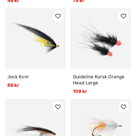
49 kr
79 kr
Jock 6cm
Guideline Kursk Orange
Head Large
89 kr
109 kr