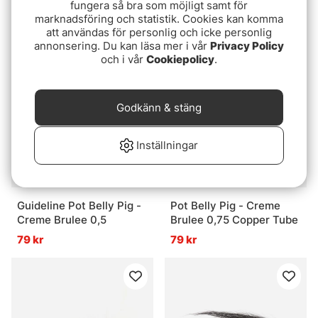
fungera så bra som möjligt samt för
Garry
Guideline Silvakon Fly
marknadsföring och statistik. Cookies kan komma
89 kr
89 kr
att användas för personlig och icke personlig
annonsering. Du kan läsa mer i vår
Privacy Policy
och i vår
Cookiepolicy
.
Godkänn & stäng
Inställningar
Guideline Pot Belly Pig -
Pot Belly Pig - Creme
Creme Brulee 0,5
Brulee 0,75 Copper Tube
79 kr
79 kr