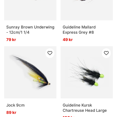
Sunray Brown Underwing
Guideline Mallard
- 12cm/1 1/4
Express Grey #8
79 kr
49 kr
Jock 9cm
Guideline Kursk
Chartreuse Head Large
89 kr