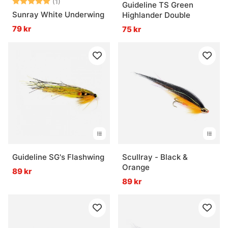
Betyg:
5.0 utav 5 stjärnor
(1)
Guideline TS Green
Sunray White Underwing
Highlander Double
79 kr
75 kr
Guideline SG's Flashwing
Scullray - Black &
Orange
89 kr
89 kr