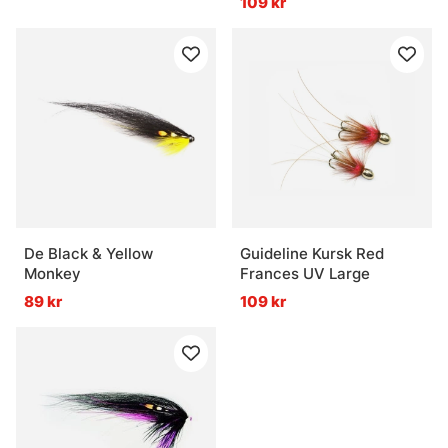
109 kr
De Black & Yellow
Guideline Kursk Red
Monkey
Frances UV Large
89 kr
109 kr