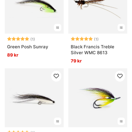
Betyg:
5.0 utav 5 stjärnor
Betyg:
5.0 utav 5 stjär
(1)
(1)
Green Posh Sunray
Black Francis Treble
Silver WMC 8613
89 kr
79 kr