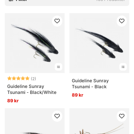
Betyg:
5.0 utav 5 stjärnor
(2)
Guideline Sunray
Guideline Sunray
Tsunami - Black
Tsunami - Black/White
89 kr
89 kr