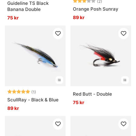
Betyg:
3.0 utav 5 stjär
(2)
Guideline TS Black
Orange Posh Sunray
Banana Double
89 kr
75 kr
Betyg:
5.0 utav 5 stjärnor
(1)
Red Butt - Double
ScullRay - Black & Blue
75 kr
89 kr