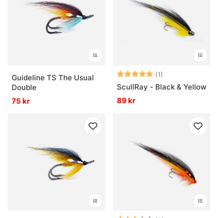
Betyg:
5.0 utav 5 stjär
(1)
Guideline TS The Usual
ScullRay - Black & Yellow
Double
89 kr
75 kr