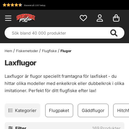
Fri frakt över 699 kr!
Hem
Fiskemetoder
Flugfiske
Flugor
Laxflugor
Laxflugor är flugor speciellt framtagna för laxfisket - du
hittar olika modeller med enkelkrok eller dubbelkrok i olika
imitationer. Perfekt för ditt flugfiske efter lax!
Kategorier
Flugpaket
Gäddflugor
Hitch
Filter
169
Produkter