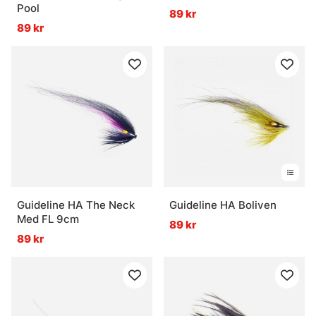
Pool
89 kr
89 kr
Guideline HA The Neck
Guideline HA Boliven
Med FL 9cm
89 kr
89 kr