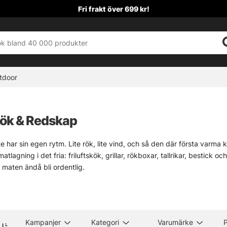
Fri frakt över 699 kr!
tdoor
kök & Redskap
e har sin egen rytm. Lite rök, lite vind, och så den där första varma klu
matlagning i det fria: friluftskök, grillar, rökboxar, tallrikar, bestic
 maten ändå bli ordentlig.
lika bra att tillaga en nyfångad fisk som att värma en konserv innan f
 redskap som tål att användas hårt, det är ofta det som avgör om målti
l hålla ordning på matlagningen i läger, på bryggan eller vid bilen fi
inte tvärtom.
Kampanjer
Kategori
Varumärke
P