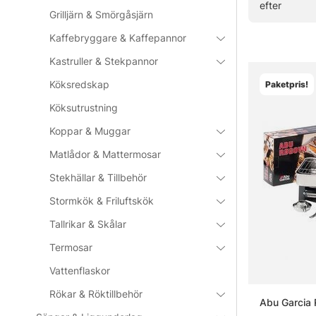
efter
» Tillbaka ti
Grilljärn & Smörgåsjärn
Kaffebryggare & Kaffepannor
Kastruller & Stekpannor
Vanliga fråg
Köksredskap
Paketpris!
Vad är et
Köksutrustning
Koppar & Muggar
Matlådor & Mattermosar
Vad är e
Stekhällar & Tillbehör
Stormkök & Friluftskök
Vad är kl
Tallrikar & Skålar
Termosar
Vattenflaskor
Rökar & Röktillbehör
Abu Garcia