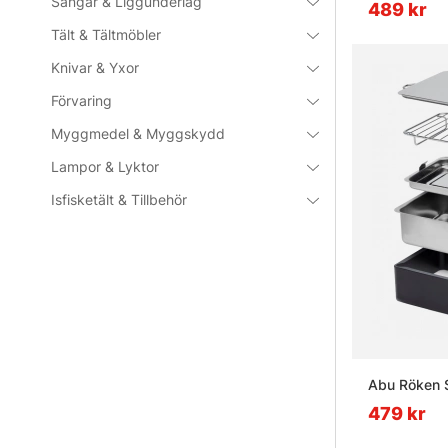
Sängar & Liggunderlag
489 kr
Tält & Tältmöbler
Knivar & Yxor
Förvaring
Myggmedel & Myggskydd
Lampor & Lyktor
Isfisketält & Tillbehör
Abu Röken 
479 kr