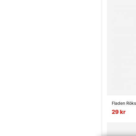
Fladen Rök
29 kr