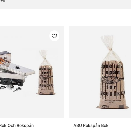
ll Outdoor
or om friluftskök och redskap
t friluftskök?
n rökbox?
okt att packa med till matlagning ute?
 Rök Och Rökspån
ABU Rökspån Bok