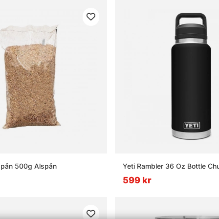
spån 500g Alspån
Yeti Rambler 36 Oz Bottle Ch
599 kr