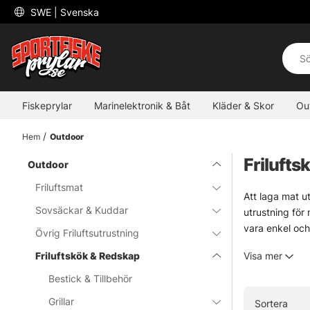
 SWE 
| Svenska
Fiskeprylar
Marinelektronik & Båt
Kläder & Skor
Ou
Hem
Outdoor
Frilufts
Outdoor
Friluftsmat
Att laga mat ut
Sovsäckar & Kuddar
utrustning för 
vara enkel och
Övrig Friluftsutrustning
Här passar det 
Friluftskök & Redskap
Visa mer
stabilt kök och
För den som vil
Bestick & Tillbehör
passar turen, 
Grillar
Sortera