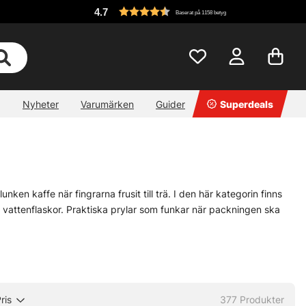
4.7
Baserat på 1158 betyg
Nyheter
Varumärken
Guider
Superdeals
nken kaffe när fingrarna frusit till trä. I den här kategorin finns
k och vattenflaskor. Praktiska prylar som funkar när packningen ska
ärden går vidare. Små detaljer gör stor skillnad ute. Rätt kärl, ett
den blir smidig eller bara strulig. Lite enkelt, men sant.
nns det här utrustning som gör jobbet utan krusiduller. Välj det som
ris
377
Produkter