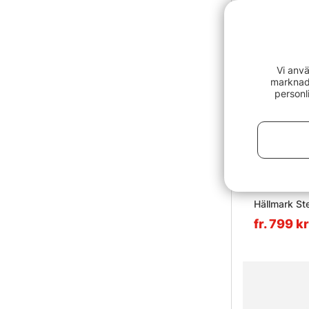
Vi anvä
marknads
personl
Hällmark Ste
fr. 799 kr