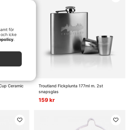
samt för
 och icke
epolicy
.
 Cup Ceramic
Troutland Fickplunta 177ml m. 2st
snapsglas
159 kr