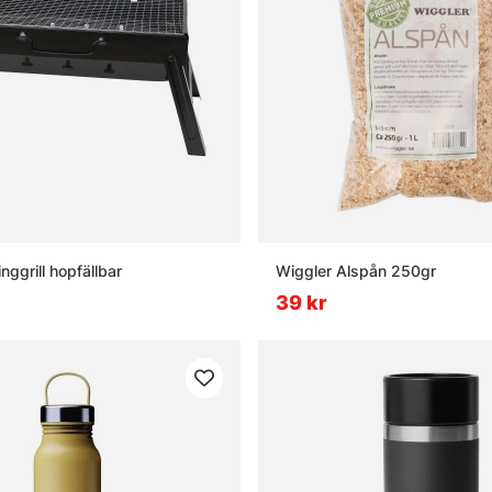
ggrill hopfällbar
Wiggler Alspån 250gr
39 kr