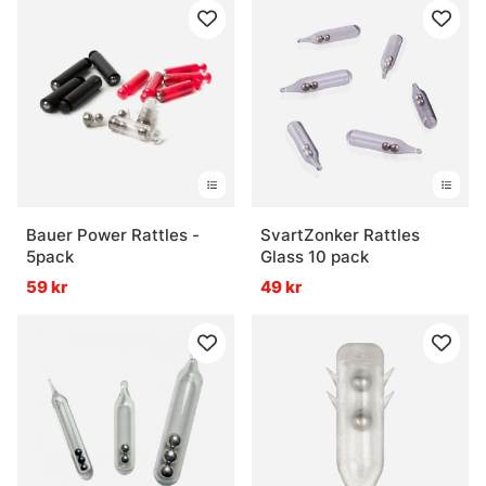
Bauer Power Rattles -
SvartZonker Rattles
5pack
Glass 10 pack
59 kr
49 kr