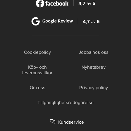
4,7
av
5
4,7
av
5
Cookiepolicy
Jobba hos oss
Köp- och
Nyhetsbrev
leveransvillkor
Om oss
Privacy policy
Tillgänglighetsredogörelse
Kundservice