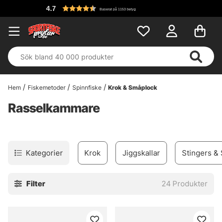
Baserat på 1153 betyg
Hem
Fiskemetoder
Spinnfiske
Krok & Småplock
Rasselkammare
Kategorier
Krok
Jiggskallar
Stingers & 
Filter
24
Produkter