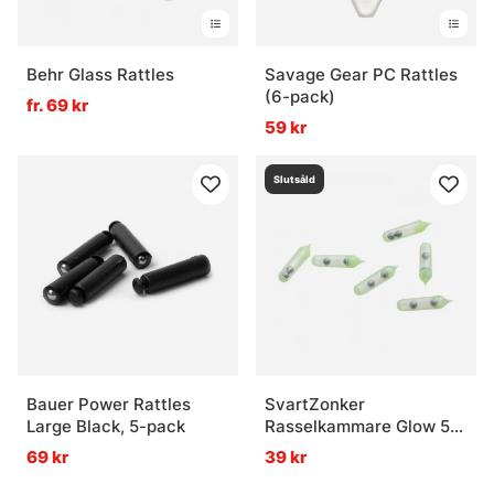
Behr Glass Rattles
Savage Gear PC Rattles
(6-pack)
fr. 69 kr
59 kr
Slutsåld
Bauer Power Rattles
SvartZonker
Large Black, 5-pack
Rasselkammare Glow 5-
pack
69 kr
39 kr