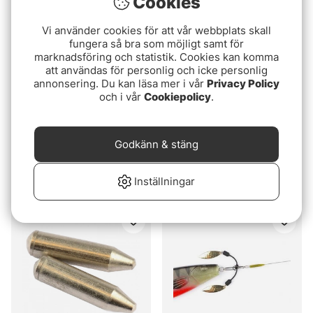
Cookies
Vi använder cookies för att vår webbplats skall
fungera så bra som möjligt samt för
marknadsföring och statistik. Cookies kan komma
att användas för personlig och icke personlig
annonsering. Du kan läsa mer i vår
Privacy Policy
och i vår
Cookiepolicy
.
Godkänn & stäng
Savage Gear Steel E-
Darts Rasselstavar
Rattle Kit 4+4pcs
49 kr
Inställningar
85 kr