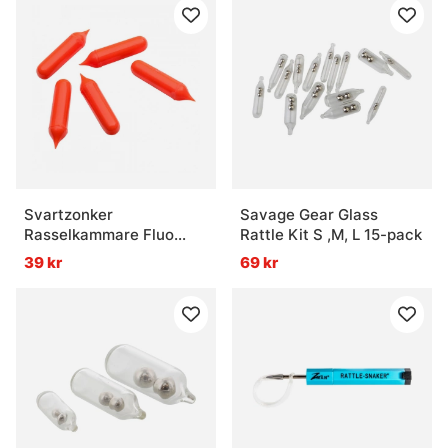
Svartzonker
Savage Gear Glass
Rasselkammare Fluo
Rattle Kit S ,M, L 15-pack
Orange 5-Pack
39 kr
69 kr