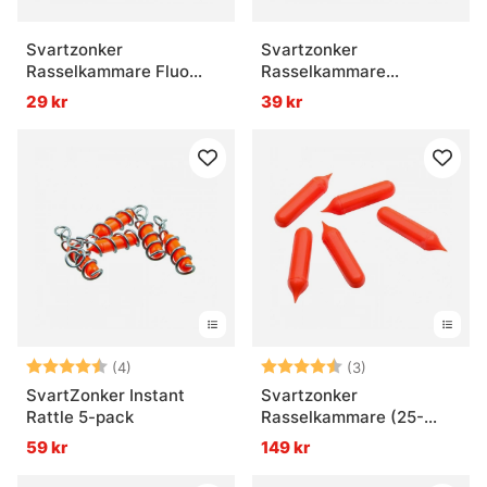
Svartzonker
Svartzonker
Rasselkammare Fluo
Rasselkammare
Yellow 5-Pack
Transparent 5-Pack
29 kr
39 kr
Betyg:
4.3 utav 5 stjärnor
Betyg:
4.7 utav 5 stjär
(4)
(3)
SvartZonker Instant
Svartzonker
Rattle 5-pack
Rasselkammare (25-
pack)
59 kr
149 kr