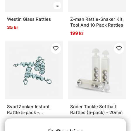
Westin Glass Rattles
Z-man Rattle-Snaker Kit,
Tool And 10 Pack Rattles
35 kr
199 kr
SvartZonker Instant
Söder Tackle Softbait
Rattle 5-pack -
Rattles (5-pack) - 20mm
Transparent
35 kr
29 kr