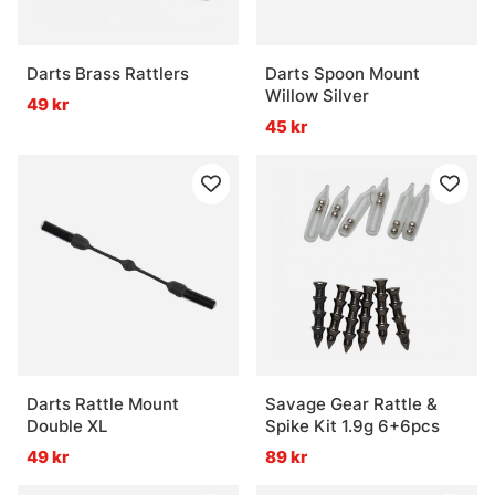
Darts Brass Rattlers
Darts Spoon Mount
Willow Silver
49 kr
45 kr
Darts Rattle Mount
Savage Gear Rattle &
Double XL
Spike Kit 1.9g 6+6pcs
49 kr
89 kr