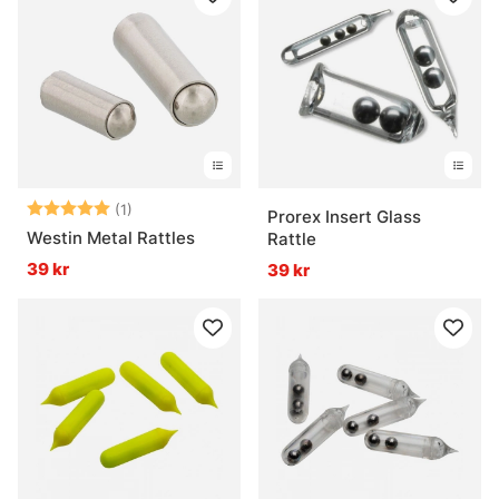
Betyg:
5.0 utav 5 stjärnor
(1)
Prorex Insert Glass
Westin Metal Rattles
Rattle
39 kr
39 kr