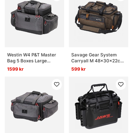
Westin W4 P&T Master
Savage Gear System
Bag 5 Boxes Large
Carryall M 48x30x22cm
Titanium Black
18L
1599 kr
599 kr