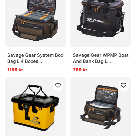
Savage Gear System Box
Savage Gear WPMP Boat
Bag L 4 Boxes
And Bank Bag L
24x47x30cm 18L
36X23X28cm 24L
1199 kr
769 kr