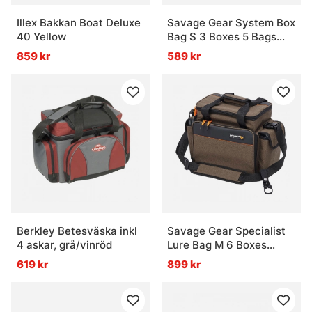
Illex Bakkan Boat Deluxe
Savage Gear System Box
40 Yellow
Bag S 3 Boxes 5 Bags
15x36x23cm 5.5L
859 kr
589 kr
Berkley Betesväska inkl
Savage Gear Specialist
4 askar, grå/vinröd
Lure Bag M 6 Boxes
30x40x20cm 18L
619 kr
899 kr