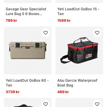
Savage Gear Specialist
Yeti LoadOut GoBox 15 -
Lure Bag S 6 Boxes
Tan
25x35x14cm 8L
789 kr
1589 kr
Yeti LoadOut GoBox 60 -
Abu Garcia Waterproof
Tan
Boat Bag
3739 kr
489 kr