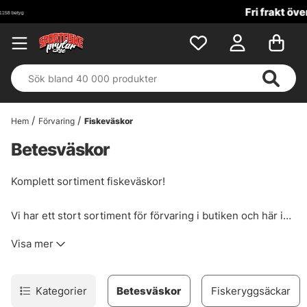
Fri frakt över 699 kr!
Hem
Förvaring
Fiskeväskor
Betesväskor
Komplett sortiment fiskeväskor!
Vi har ett stort sortiment för förvaring i butiken och här i
webshopen! Glöm inte bort att kolla in våra Superdeals,
Visa mer
där vi ofta har väldigt förmånliga erbjudanden på både
väskor och boxar, särskilt sommartid.
Kategorier
Betesväskor
Fiskeryggsäckar
Glöm inte att tänka på att välja rätt väska beroende på om