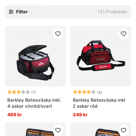
du ska ha den till båten, streetfisket osv.
Filter
131
Produkter
Betyg:
3.0 utav 5 stjärnor
Betyg:
4.0 utav 5 stjär
(1)
(4)
Berkley Betesväska inkl.
Berkley Betesväska inkl
4 askar vinröd/svart
2 askar röd
469 kr
249 kr