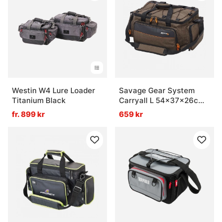
Westin W4 Lure Loader
Savage Gear System
Titanium Black
Carryall L 54x37x26cm
33L
fr. 899 kr
659 kr