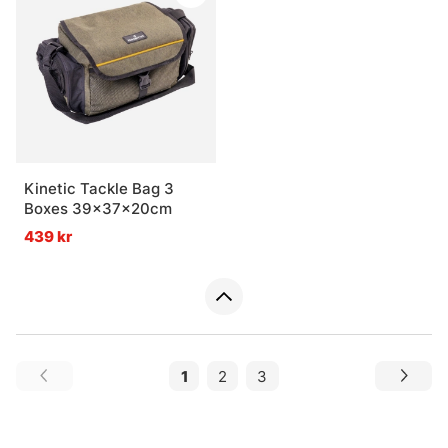
Kinetic Tackle Bag 3
Boxes 39x37x20cm
439 kr
1
2
3