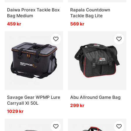
Daiwa Prorex Tackle Box
Rapala Countdown
Bag Medium
Tackle Bag Lite
459 kr
569 kr
Savage Gear WPMP Lure
Abu Allround Game Bag
Carryall Xl 50L
299 kr
1029 kr