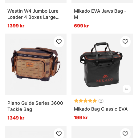
Westin W4 Jumbo Lure
Mikado EVA Jaws Bag -
Loader 4 Boxes Large
M
Titanium Black
1399 kr
699 kr
Betyg:
5.0 utav 5 stjär
(2)
Plano Guide Series 3600
Mikado Bag Classic EVA
Tackle Bag
199 kr
1349 kr