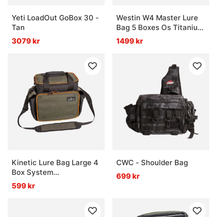
Yeti LoadOut GoBox 30 -
Westin W4 Master Lure
Tan
Bag 5 Boxes Os Titanium
Black
3079 kr
1499 kr
Kinetic Lure Bag Large 4
CWC - Shoulder Bag
Box System
699 kr
40x20x35cm
599 kr