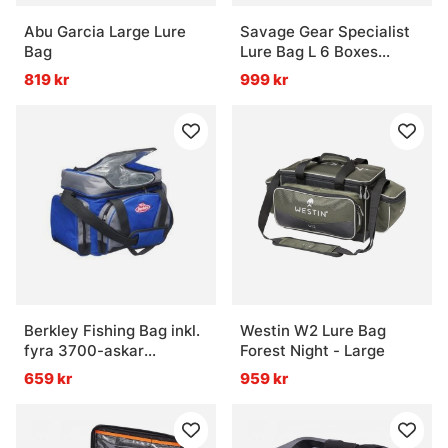
Abu Garcia Large Lure
Savage Gear Specialist
Bag
Lure Bag L 6 Boxes
35x50x25cm 31L
819 kr
999 kr
Berkley Fishing Bag inkl.
Westin W2 Lure Bag
fyra 3700-askar
Forest Night - Large
blå/svart
659 kr
959 kr