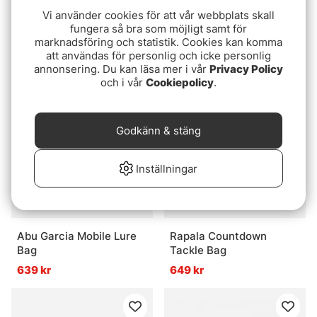
Vi använder cookies för att vår webbplats skall
Kinetic Lure Bag Medium
Savage Gear Specialist
fungera så bra som möjligt samt för
2 Box System
Soft Lure Bag 1 Box 10
marknadsföring och statistik. Cookies kan komma
38x24x19cm
Bags 21x38x22cm 10L
att användas för personlig och icke personlig
499 kr
599 kr
annonsering. Du kan läsa mer i vår
Privacy Policy
och i vår
Cookiepolicy
.
Godkänn & stäng
Inställningar
Abu Garcia Mobile Lure
Rapala Countdown
Bag
Tackle Bag
639 kr
649 kr