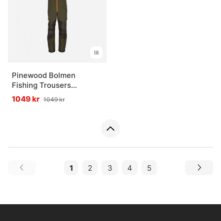
Pinewood Bolmen
Fishing Trousers
Green/D.Green
1049 kr
1049 kr
1
2
3
4
5