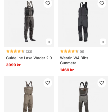
Vad är bäst när det regnar mycket?
Betyg:
4.6 utav 5 stjärnor
Betyg:
4.8 utav 5 stjär
(33)
(6)
Guideline Laxa Wader 2.0
Westin W4 Bibs
Gunmetal
3999 kr
1469 kr