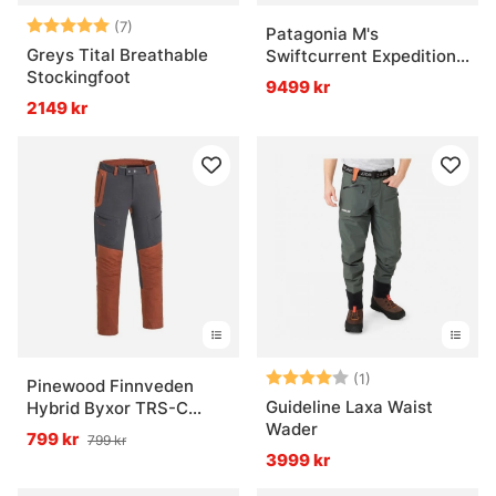
Betyg:
5.0 utav 5 stjärnor
(7)
Patagonia M's
Greys Tital Breathable
Swiftcurrent Expedition
Stockingfoot
Zip Front Waders Basin
9499 kr
Green
2149 kr
Betyg:
4.0 utav 5 stjär
(1)
Pinewood Finnveden
Guideline Laxa Waist
Hybrid Byxor TRS-C
Wader
D.Anthracite/Terraco
799 kr
799 kr
3999 kr