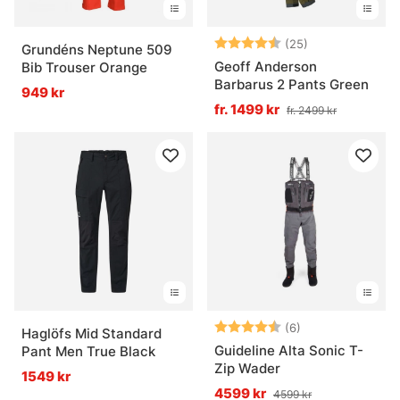
Betyg:
4.8 utav 5 stjä
(25)
Grundéns Neptune 509
Geoff Anderson
Bib Trouser Orange
Barbarus 2 Pants Green
949 kr
fr. 1499 kr
fr. 2499 kr
Betyg:
4.8 utav 5 stjär
(6)
Haglöfs Mid Standard
Guideline Alta Sonic T-
Pant Men True Black
Zip Wader
1549 kr
4599 kr
4599 kr