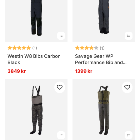
Betyg:
5.0 utav 5 stjärnor
Betyg:
4.0 utav 5 stjär
(1)
(1)
Westin W8 Bibs Carbon
Savage Gear WP
Black
Performance Bib and
Brace Gunmetal
3849 kr
1399 kr