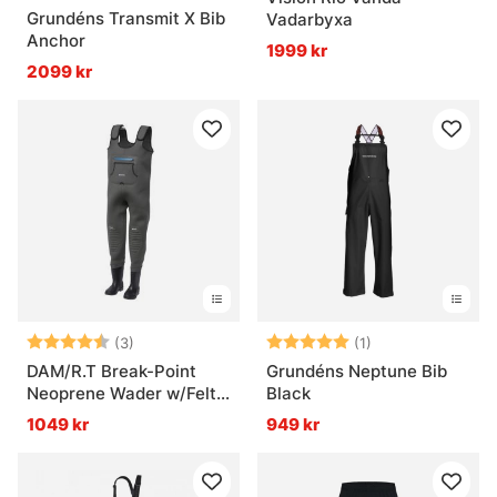
Grundéns Transmit X Bib
Vadarbyxa
Anchor
1999 kr
2099 kr
Betyg:
4.3 utav 5 stjärnor
Betyg:
5.0 utav 5 stjär
(3)
(1)
DAM/R.T Break-Point
Grundéns Neptune Bib
Neoprene Wader w/Felt
Black
Sole
1049 kr
949 kr