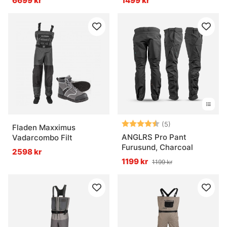
6699 kr
1499 kr
Rock Green
Betyg:
4.8 utav 5 stjär
(5)
Fladen Maxximus
ANGLRS Pro Pant
Vadarcombo Filt
Furusund, Charcoal
2598 kr
1199 kr
1199 kr