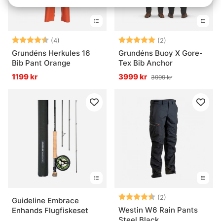
Betyg:
4.8 utav 5 stjärnor
Betyg:
5.0 utav 5 stjär
(4)
(2)
Grundéns Herkules 16
Grundéns Buoy X Gore-
Bib Pant Orange
Tex Bib Anchor
1199 kr
3999 kr
3999 kr
Betyg:
4.5 utav 5 stjär
(2)
Guideline Embrace
Westin W6 Rain Pants
Enhands Flugfiskeset
Steel Black