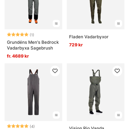
Betyg:
5.0 utav 5 stjärnor
(1)
Fladen Vadarbyxor
Grundéns Men's Bedrock
729 kr
Vadarbyxa Sagebrush
fr. 4689 kr
Betyg:
5.0 utav 5 stjärnor
(4)
Vision Rio Vanda