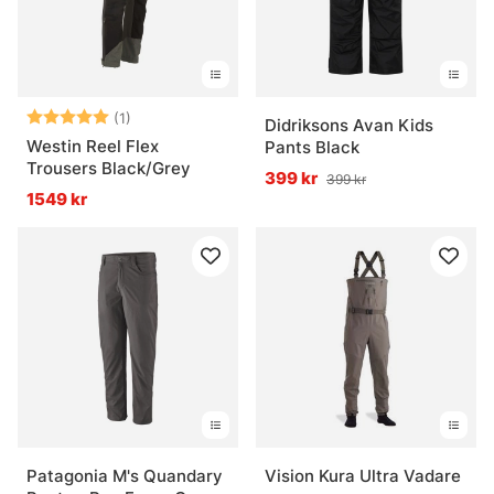
Betyg:
5.0 utav 5 stjärnor
(1)
Didriksons Avan Kids
Westin Reel Flex
Pants Black
Trousers Black/Grey
399 kr
399 kr
1549 kr
Patagonia M's Quandary
Vision Kura Ultra Vadare