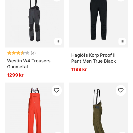
Betyg:
3.3 utav 5 stjärnor
(4)
Haglöfs Korp Proof II
Westin W4 Trousers
Pant Men True Black
Gunmetal
1199 kr
1299 kr