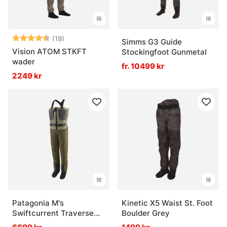
Betyg:
4.6 utav 5 stjärnor
(19)
Simms G3 Guide
Vision ATOM STKFT
Stockingfoot Gunmetal
wader
fr. 10499 kr
2249 kr
Patagonia M's
Kinetic X5 Waist St. Foot
Swiftcurrent Traverse
Boulder Grey
Zip Front Waders River