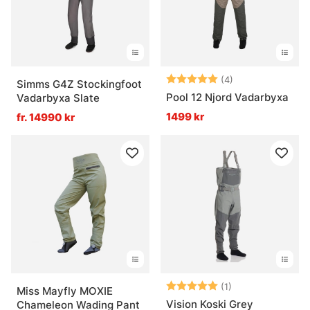
Betyg:
5.0 utav 5 stjär
(4)
Simms G4Z Stockingfoot
Pool 12 Njord Vadarbyxa
Vadarbyxa Slate
1499 kr
fr. 14990 kr
Betyg:
5.0 utav 5 stjär
(1)
Miss Mayfly MOXIE
Vision Koski Grey
Chameleon Wading Pant