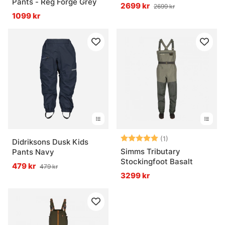
Pants - Reg Forge Grey
2699 kr
2699 kr
1099 kr
Betyg:
5.0 utav 5 stjär
(1)
Didriksons Dusk Kids
Simms Tributary
Pants Navy
Stockingfoot Basalt
479 kr
479 kr
3299 kr