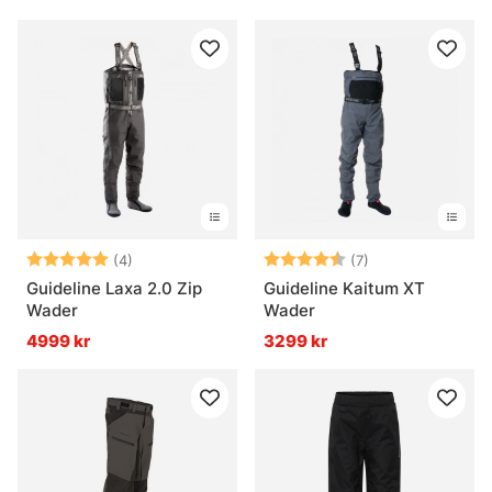
Betyg:
5.0 utav 5 stjärnor
Betyg:
4.4 utav 5 stjär
(4)
(7)
Guideline Laxa 2.0 Zip
Guideline Kaitum XT
Wader
Wader
4999 kr
3299 kr