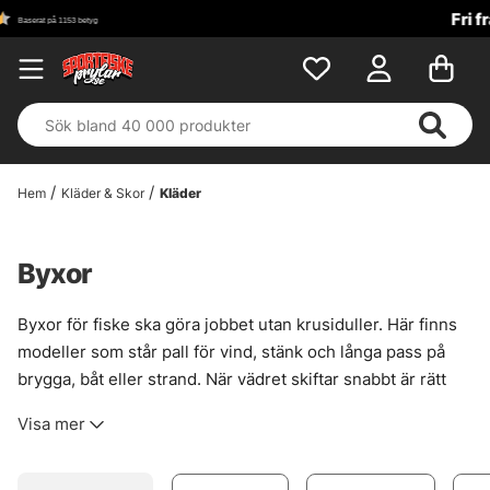
Fri frakt över 699 kr!
Hem
Kläder & Skor
Kläder
Byxor
Byxor för fiske ska göra jobbet utan krusiduller. Här finns
modeller som står pall för vind, stänk och långa pass på
brygga, båt eller strand. När vädret skiftar snabbt är rätt
byxa ofta skillnaden mellan ett uthärdligt pass och ett
Visa mer
halvtrist avbrott.
Sortimentet är valt med fokus på plagg som faktiskt funkar
i verkligheten. Varmt när det behövs. Smidigt när det