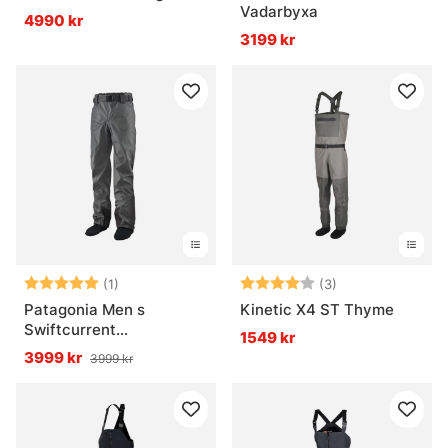
Vadarbyxa
4990 kr
3199 kr
Betyg:
5.0 utav 5 stjärnor
Betyg:
4.0 utav 5 stjär
(1)
(3)
Patagonia Men s
Kinetic X4 ST Thyme
Swiftcurrent
1549 kr
Midjevadare
3999 kr
3999 kr