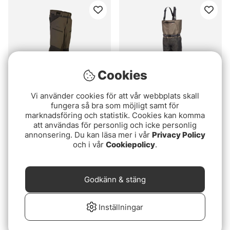
Cookies
Vi använder cookies för att vår webbplats skall
fungera så bra som möjligt samt för
Betyg:
5.0 utav 5 stjärnor
Betyg:
1.0 utav 5 stjärn
(1)
(1)
marknadsföring och statistik. Cookies kan komma
Westin Reel Flex
Greys Tail Breathable
att användas för personlig och icke personlig
Trousers Beluga/Lichen
Stockingfoot
annonsering. Du kan läsa mer i vår
Privacy Policy
Green
och i vår
Cookiepolicy
.
1549 kr
1519 kr
Godkänn & stäng
Inställningar