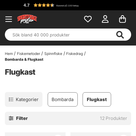
Baserat på 1153 betyg
Hem
Fiskemetoder
Spinnfiske
Fiskedrag
Bombarda & Flugkast
Flugkast
Kategorier
Bombarda
Flugkast
Filter
12
Produkter