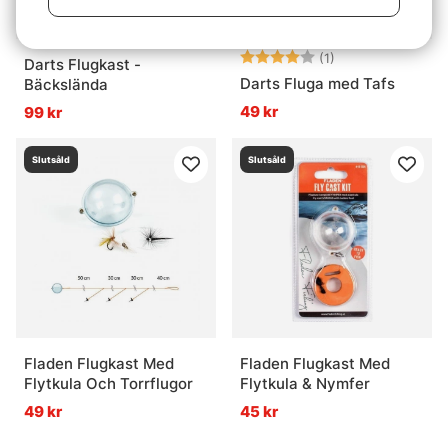
Betyg:
4.0 utav 5 stjär
(1)
Darts Flugkast -
Darts Fluga med Tafs
Bäckslända
49 kr
99 kr
Slutsåld
Slutsåld
Fladen Flugkast Med
Fladen Flugkast Med
Flytkula Och Torrflugor
Flytkula & Nymfer
49 kr
45 kr