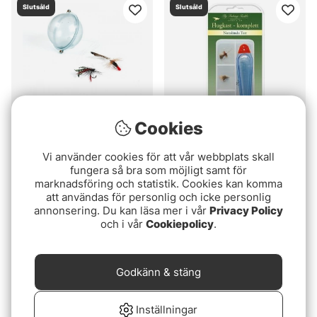
Slutsåld
Slutsåld
Cookies
Fladen Flugkast Med
Darts Nattslända Torr
Vi använder cookies för att vår webbplats skall
Flytkula & Våtflugor
fungera så bra som möjligt samt för
149 kr
marknadsföring och statistik. Cookies kan komma
45 kr
att användas för personlig och icke personlig
annonsering. Du kan läsa mer i vår
Privacy Policy
Slutsåld
Slutsåld
och i vår
Cookiepolicy
.
Godkänn & stäng
Inställningar