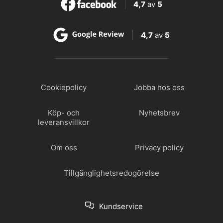
4,7
av
5
4,7
av
5
Cookiepolicy
Jobba hos oss
Köp- och
Nyhetsbrev
leveransvillkor
Om oss
Privacy policy
Tillgänglighetsredogörelse
Kundservice