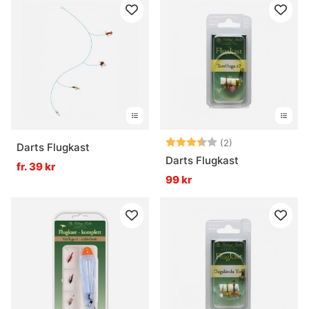
Betyg:
3.5 utav 5 stjär
(2)
Darts Flugkast
Darts Flugkast
fr. 39 kr
99 kr