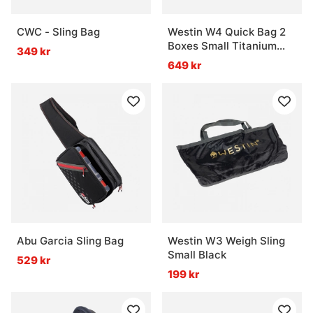
CWC - Sling Bag
Westin W4 Quick Bag 2
Boxes Small Titanium
349 kr
Black
649 kr
Abu Garcia Sling Bag
Westin W3 Weigh Sling
Small Black
529 kr
199 kr