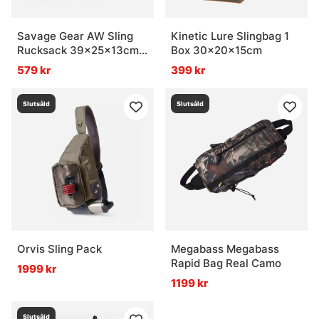
Savage Gear AW Sling
Kinetic Lure Slingbag 1
Rucksack 39x25x13cm
Box 30x20x15cm
13L
579 kr
399 kr
Slutsåld
Slutsåld
Orvis Sling Pack
Megabass Megabass
Rapid Bag Real Camo
1999 kr
1199 kr
Slutsåld