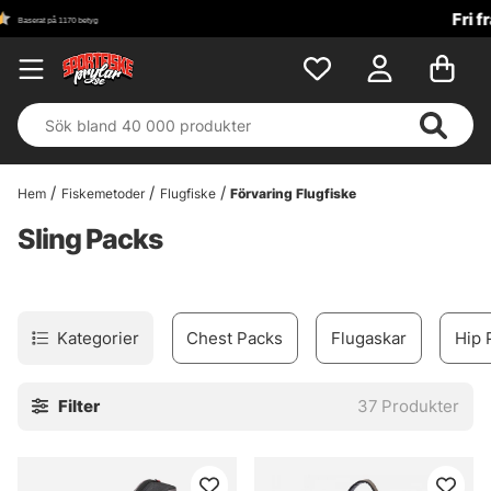
Fri frakt över 699 kr!
Hem
Fiskemetoder
Flugfiske
Förvaring Flugfiske
Sling Packs
Kategorier
Chest Packs
Flugaskar
Hip 
Filter
37
Produkter