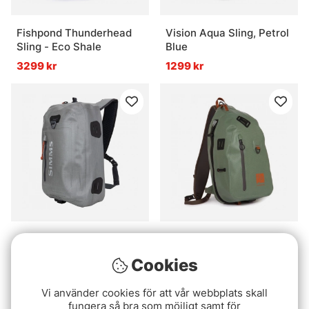
Fishpond Thunderhead
Vision Aqua Sling, Petrol
Sling - Eco Shale
Blue
3299 kr
1299 kr
Simms Dry Creek Z Sling
Fishpond Thunderhead
Pack Steel
Sling - Eco Yucca
Cookies
2999 kr
3299 kr
Vi använder cookies för att vår webbplats skall
fungera så bra som möjligt samt för