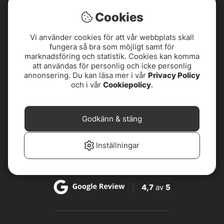
Cookies
Vi använder cookies för att vår webbplats skall
fungera så bra som möjligt samt för
marknadsföring och statistik. Cookies kan komma
att användas för personlig och icke personlig
annonsering. Du kan läsa mer i vår
Privacy Policy
och i vår
Cookiepolicy
.
4,8
av
5
Godkänn & stäng
4,8
av
5
Inställningar
4,7
av
5
4,7
av
5