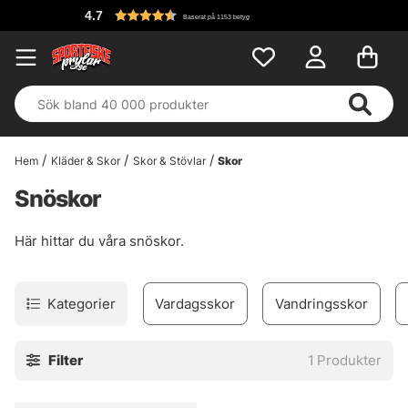
4.7
Baserat på 1153 betyg
Hem
Kläder & Skor
Skor & Stövlar
Skor
Snöskor
Här hittar du våra snöskor.
Kategorier
Vardagsskor
Vandringsskor
Filter
1
Produkter