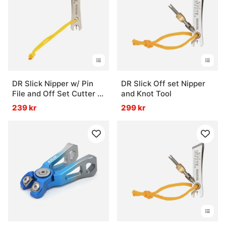
DR Slick Nipper w/ Pin
DR Slick Off set Nipper
File and Off Set Cutter 2''
and Knot Tool
Stainless Steel
239 kr
299 kr