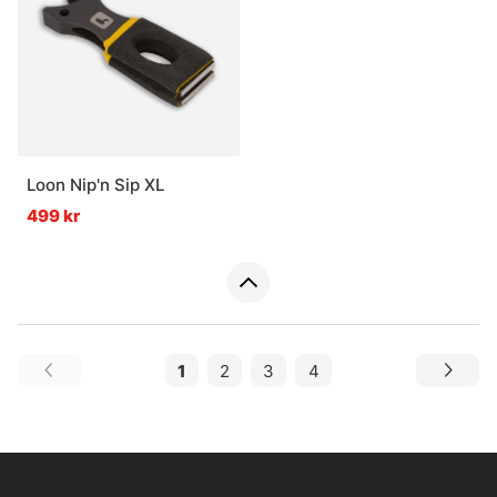
Loon Nip'n Sip XL
499 kr
1
2
3
4