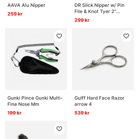
AAVA Alu Nipper
DR Slick Nipper w/ Pin
File & Knot Tyer 2''
259 kr
Stainless Steel
299 kr
Gunki Pince Gunki Multi-
Gulff Hard Face Razor
Fine Nose Mm
arrow 4
199 kr
539 kr