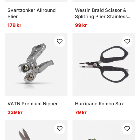
Svartzonker Allround
Westin Braid Scissor &
Plier
Splitring Plier Stainless
5'/12,5cm
179 kr
99 kr
VATN Premium Nipper
Hurricane Kombo Sax
239 kr
79 kr