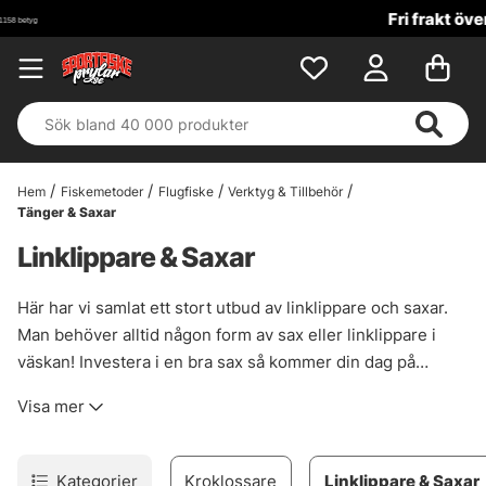
Fri frakt över 699 kr!
Hem
Fiskemetoder
Flugfiske
Verktyg & Tillbehör
Tänger & Saxar
Linklippare & Saxar
Här har vi samlat ett stort utbud av linklippare och saxar.
Man behöver alltid någon form av sax eller linklippare i
väskan! Investera i en bra sax så kommer din dag på
vattnet bli mycket smidigare varje gång du ska knyta en ny
Visa mer
fluga eller byta tafs!
Kategorier
Kroklossare
Linklippare & Saxar