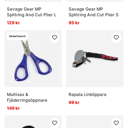
Savage Gear MP
Savage Gear MP
Splitring And Cut Plier L
Splitring And Cut Plier S
129 kr
95 kr
Söderfavorit
Multisax &
Rapala Linklippare
Fjäderringsöppnare
99 kr
149 kr