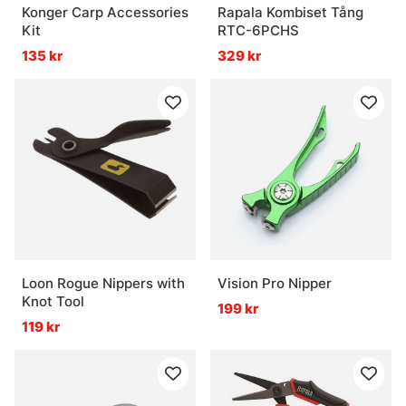
Konger Carp Accessories
Rapala Kombiset Tång
Kit
RTC-6PCHS
135 kr
329 kr
Loon Rogue Nippers with
Vision Pro Nipper
Knot Tool
199 kr
119 kr