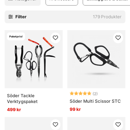
Filter
179
Produkter
Paketpris!
Betyg:
5.0 utav 5 stjär
(2)
Söder Tackle
Söder Multi Scissor STC
Verktygspaket
99 kr
499 kr