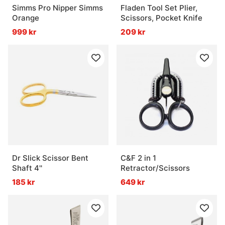
Simms Pro Nipper Simms
Fladen Tool Set Plier,
Orange
Scissors, Pocket Knife
999 kr
209 kr
Dr Slick Scissor Bent
C&F 2 in 1
Shaft 4''
Retractor/Scissors
185 kr
649 kr