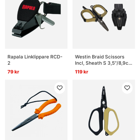
Rapala Linklippare RCD-
Westin Braid Scissors
2
Incl, Sheath S 3,5''/8,9cm
Black Sand
79 kr
119 kr