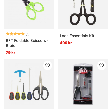
Betyg:
5.0 utav 5 stjärnor
(1)
Loon Essentials Kit
BFT Foldable Scissors -
499 kr
Braid
79 kr