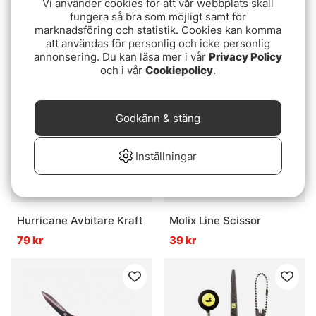
Vi använder cookies för att vår webbplats skall
fungera så bra som möjligt samt för
Guideline Multi Clipper
SMHAEN Material Guard
marknadsföring och statistik. Cookies kan komma
229 kr
139 kr
att användas för personlig och icke personlig
annonsering. Du kan läsa mer i vår
Privacy Policy
och i vår
Cookiepolicy
.
Godkänn & stäng
Inställningar
Hurricane Avbitare Kraft
Molix Line Scissor
79 kr
39 kr