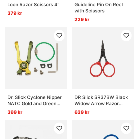
Loon Razor Scissors 4''
Guideline Pin On Reel
with Scissors
379 kr
229 kr
Dr. Slick Cyclone Nipper
DR Slick SR37BW Black
NATC Gold and Green
Widow Arrow Razor
Aluminum Frame
Scissor 3 3/4'' Bent
399 kr
629 kr
Shaft Black and Red