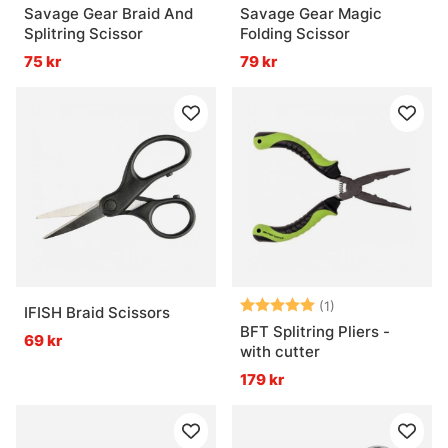
Savage Gear Braid And
Savage Gear Magic
Splitring Scissor
Folding Scissor
75 kr
79 kr
Betyg:
5.0 utav 5 stjär
(1)
IFISH Braid Scissors
BFT Splitring Pliers -
69 kr
with cutter
179 kr