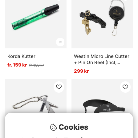
Korda Kutter
Westin Micro Line Cutter
+ Pin On Reel (Incl,
fr. 159 kr
fr. 159 kr
Spare Blades) S
299 kr
2,5''/6,3cm Black Sand
Cookies