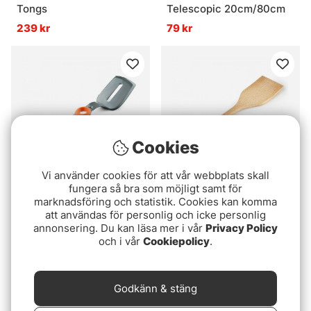
Tongs
Telescopic 20cm/80cm
239 kr
79 kr
Cookies
Vi använder cookies för att vår webbplats skall
fungera så bra som möjligt samt för
marknadsföring och statistik. Cookies kan komma
GSI Outdoors Pivot
GSI Rakau Spatula
att användas för personlig och icke personlig
Spatula
99 kr
annonsering. Du kan läsa mer i vår
Privacy Policy
209 kr
och i vår
Cookiepolicy
.
Godkänn & stäng