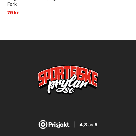
Fork
79 kr
4,8
av
5