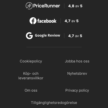
4,8
av
5
4,7
av
5
4,7
av
5
Cookiepolicy
Jobba hos oss
Köp- och
Nyhetsbrev
leveransvillkor
Om oss
Privacy policy
Tillgänglighetsredogörelse