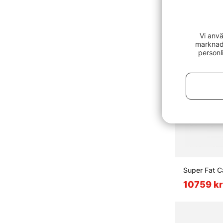
Vi anvä
marknads
personl
Super Fat C
10759 kr