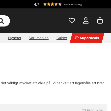
4.7
Baserat på 1153 betyg
Nyheter
Varumärken
Guider
Superdeals
et väldigt mycket att välja på. Vi har valt att lagerhålla ett brett
 mfl. Vi jobbar med märken i alla prisklasser, det dom dock har
t i olika prisklasser för att du lättare ska kunna hitta vad du är ute
20
Produkter