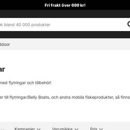
Fri frakt över 699 kr!
tdoor
ar
ed flytringar och tillbehör!
till flytringar/Belly Boats, och andra mobila fiskeprodukter, så finns d
ringar från kända märken som Guideline, Gunki, Illex, Fish Cat, Vision
t vi litar på dom allihopa. Vi har även passat på att sätta ihop lite ki
Kampanjer
Varumärke
Pris