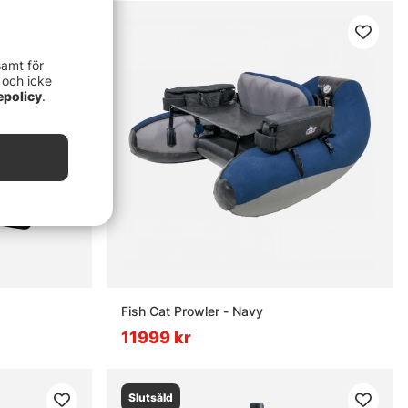
samt för
 och icke
epolicy
.
Fish Cat Prowler - Navy
11999 kr
Slutsåld