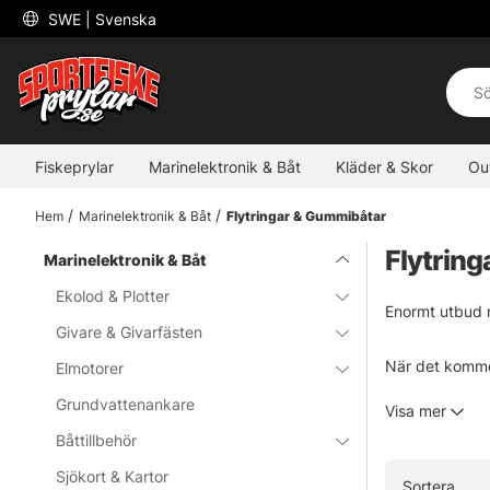
 SWE 
| Svenska
Fiskeprylar
Marinelektronik & Båt
Kläder & Skor
Ou
Hem
Marinelektronik & Båt
Flytringar & Gummibåtar
Flytring
Marinelektronik & Båt
Ekolod & Plotter
Enormt utbud m
Givare & Givarfästen
När det kommer 
Elmotorer
sortiment med 
Grundvattenankare
Visa mer
gemensamt är at
Båttillbehör
efter!
Sjökort & Kartor
Sortera