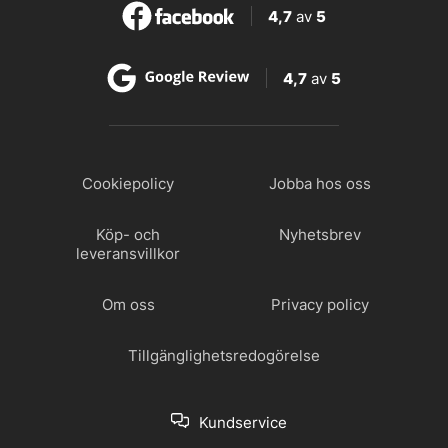
4,7
av
5
4,7
av
5
Cookiepolicy
Jobba hos oss
Köp- och
Nyhetsbrev
leveransvillkor
Om oss
Privacy policy
Tillgänglighetsredogörelse
Kundservice