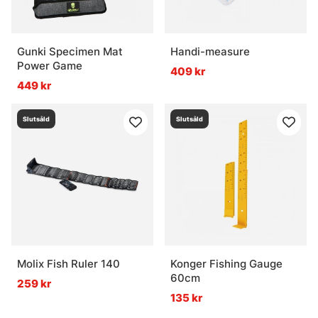
Gunki Specimen Mat
Handi-measure
Power Game
409 kr
449 kr
Slutsåld
Slutsåld
Molix Fish Ruler 140
Konger Fishing Gauge
60cm
259 kr
135 kr