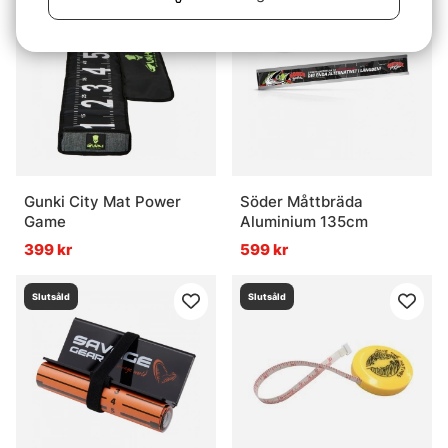
Gunki City Mat Power
Söder Måttbräda
Game
Aluminium 135cm
399 kr
599 kr
Slutsåld
Slutsåld