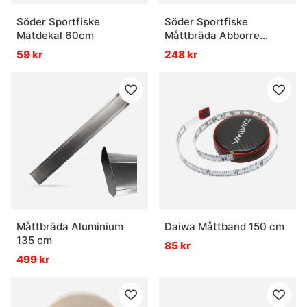
Söder Sportfiske
Söder Sportfiske
Mätdekal 60cm
Måttbräda Abborre
60cm
59 kr
248 kr
Måttbräda Aluminium
Daiwa Måttband 150 cm
135 cm
85 kr
499 kr