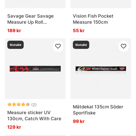
Savage Gear Savage
Vision Fish Pocket
Measure Up Roll
Measure 150cm
13x130cm
189 kr
55 kr
Slutsåld
Slutsåld
Betyg:
4.5 utav 5 stjärnor
(2)
Mätdekal 135cm Söder
Measure sticker UV
Sportfiske
130cm, Catch With Care
99 kr
129 kr