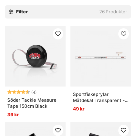
fisket blir lite rörigt och tiden inte riktigt vill räcka till. Man
Filter
26
Produkter
vill ju inte stå där utan mått när drömfisken väl ligger i
håven.
» Tillbaka till Verktyg & bra att ha
Vanliga frågor om mätverktyg och
måttdekaler
Vad är en måttdekal?
Betyg:
4.5 utav 5 stjärnor
(4)
Sportfiskeprylar
Söder Tackle Measure
Mätdekal Transparent -
Vad är ett mätverktyg för fiske?
Tape 150cm Black
136x5cm
49 kr
39 kr
Varför ha både måttdekal och måttband?