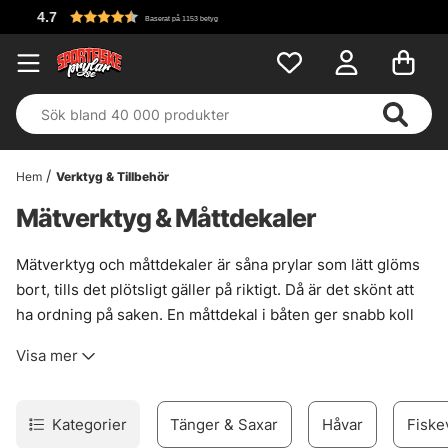
Fri frakt över 
betyg
Hem
Verktyg & Tillbehör
Mätverktyg & Måttdekaler
Mätverktyg och måttdekaler är såna prylar som lätt glöms
bort, tills det plötsligt gäller på riktigt. Då är det skönt att
ha ordning på saken. En måttdekal i båten ger snabb koll
direkt vid fångsten, utan krångel och utan att rota runt
Visa mer
efter löst grejs. Smidigt, helt enkelt.
För den som vill ha något mer rörligt finns även vårt egna
måttband, litet nog att följa med i byxfickan, båten eller
Kategorier
Tänger & Saxar
Håvar
Fiske
fiskeväska. Bra när längden ska avläsas snabbt, eller när