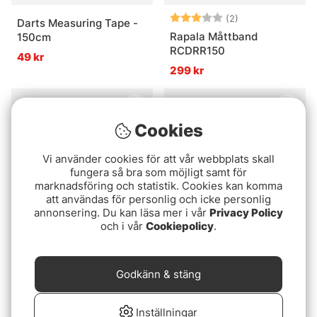
Betyg:
3.0 utav 5 stjär
(2)
Darts Measuring Tape -
Rapala Måttband
150cm
RCDRR150
49 kr
299 kr
Cookies
Vi använder cookies för att vår webbplats skall
fungera så bra som möjligt samt för
marknadsföring och statistik. Cookies kan komma
att användas för personlig och icke personlig
annonsering. Du kan läsa mer i vår
Privacy Policy
och i vår
Cookiepolicy
.
Måttbräda Aluminium
Gunki 130 cm Ruler /
60cm
Måttband
Godkänn & stäng
189 kr
199 kr
Inställningar
Slutsåld