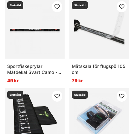
Slutsåld
Slutsåld
Sportfiskeprylar
Mätskala för flugspö 105
Mätdekal Svart Camo -
cm
136x5cm
49 kr
79 kr
Slutsåld
Slutsåld