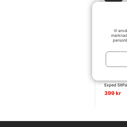
Vi anvä
marknads
personl
Exped SitPa
399 kr