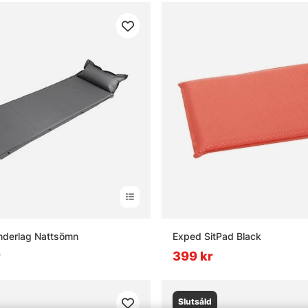
nderlag Nattsömn
Exped SitPad Black
r
399 kr
Slutsåld