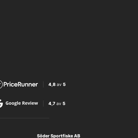
4,8
av
5
4,7
av
5
Söder Sportfiske AB