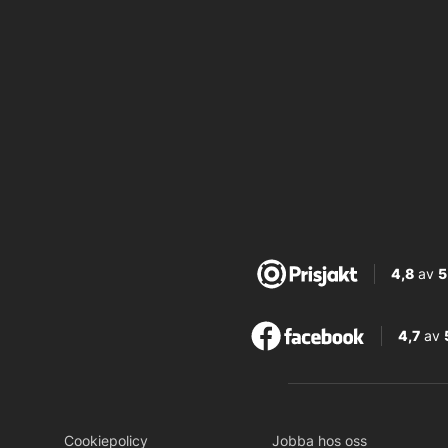
4,8
av
5
4,7
av
Cookiepolicy
Jobba hos oss