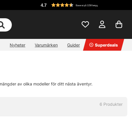
4.7
Baserat på 1158 betyg
Nyheter
Varumärken
Guider
Superdeals
ängder av olika modeller för ditt nästa äventyr.
6
Produkter