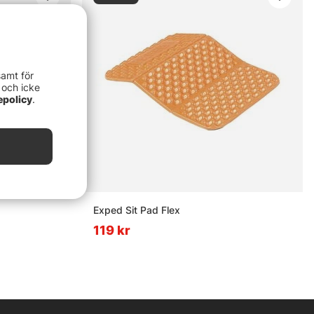
samt för
 och icke
epolicy
.
Exped Sit Pad Flex
119 kr