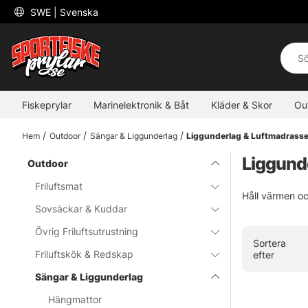
 SWE 
| Svenska
Fiskeprylar
Marinelektronik & Båt
Kläder & Skor
Ou
Hem
Outdoor
Sängar & Liggunderlag
Liggunderlag & Luftmadrasse
Liggund
Outdoor
Friluftsmat
Håll värmen oc
Sovsäckar & Kuddar
Övrig Friluftsutrustning
Sortera
Friluftskök & Redskap
efter
Sängar & Liggunderlag
Hängmattor