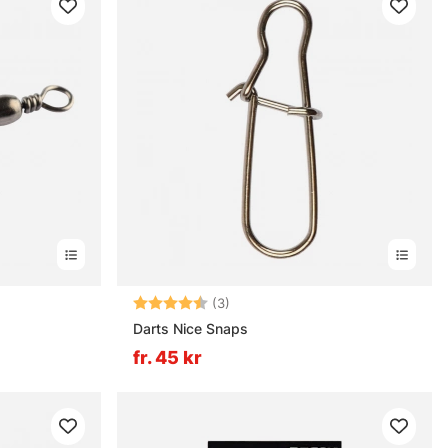
rnor
Betyg:
4.7 utav 5 stjärnor
(3)
Darts Nice Snaps
fr. 45 kr