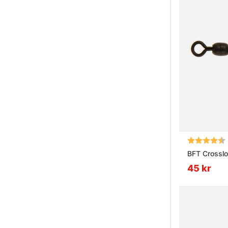
Betyg:
BFT Crossl
45 kr