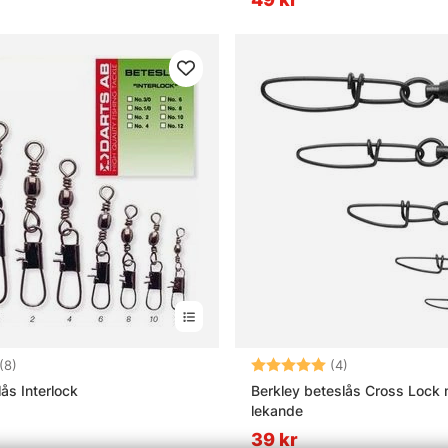
4.4 utav 5 stjärnor
Betyg:
5.0 utav 5 stjä
(8)
(4)
ås Interlock
Berkley beteslås Cross Loc
lekande
39 kr