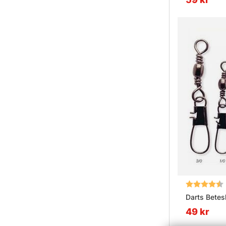
Betyg:
Darts Betesl
49 kr