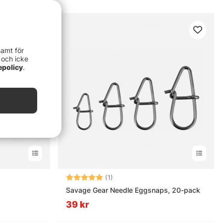
samt för
 och icke
epolicy
.
ärnor
Betyg:
5.0 utav 5 stjärnor
(1)
Savage Gear Needle Eggsnaps, 20-pack
39 kr