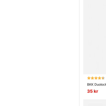
Betyg:
BKK Duoloc
35 kr