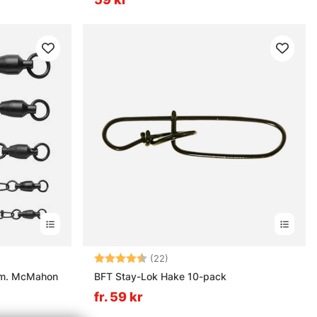
rnor
Betyg:
4.9 utav 5 stjärnor
(22)
k m. McMahon
BFT Stay-Lok Hake 10-pack
fr. 59 kr