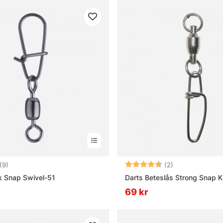
4.7 utav 5 stjärnor
Betyg:
4.5 utav 5 stjä
(9)
(2)
k Snap Swivel-51
Darts Beteslås Strong Snap K
69 kr