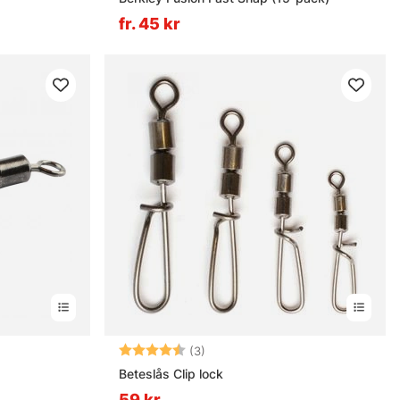
fr. 45 kr
rnor
Betyg:
4.7 utav 5 stjärnor
(3)
Beteslås Clip lock
59 kr