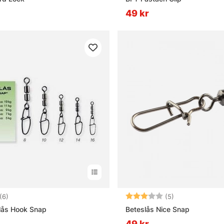
49 kr
4.8 utav 5 stjärnor
Betyg:
3.0 utav 5 stjä
(6)
(5)
lås Hook Snap
Beteslås Nice Snap
49 kr