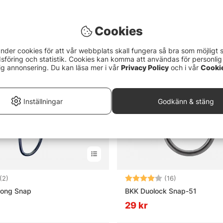
Cookies
nder cookies för att vår webbplats skall fungera så bra som möjligt 
föring och statistik. Cookies kan komma att användas för personlig
ig annonsering. Du kan läsa mer i vår
Privacy Policy
och i vår
Cooki
Inställningar
Godkänn & stäng
3.5 utav 5 stjärnor
Betyg:
4.0 utav 5 stj
(2)
(16)
rong Snap
BKK Duolock Snap-51
29 kr