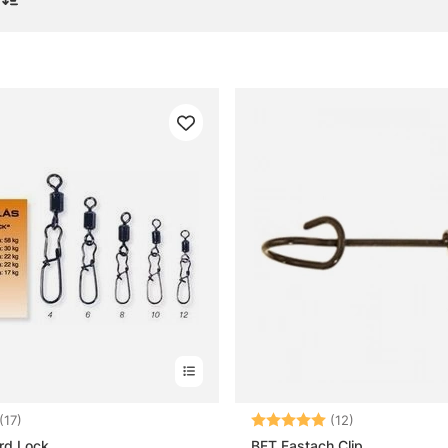
ill Krok & Småplock
gor om beteslås
t beteslås?
illnaden mellan beteslås med och utan lekande?
orlek på beteslås passar till gäddfiske?
 rätt storlek på beteslås?
3.9 utav 5 stjärnor
Betyg:
5.0 utav 5 stj
(17)
(12)
rd Lock
BFT Fastach Clip