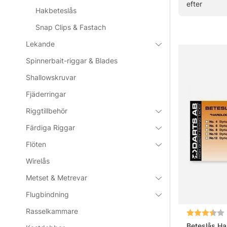
efter
» Tillbaka t
Hakbeteslås
Snap Clips & Fastach
Lekande
Vanliga frå
Spinnerbait-riggar & Blades
Vad är et
Shallowskruvar
Fjäderringar
Riggtillbehör
Vad är sk
Färdiga Riggar
Flöten
Vilken st
Wirelås
Metset & Metrevar
Hur väljs
Flugbindning
Rasselkammare
Betyg:
Beteslås Ha