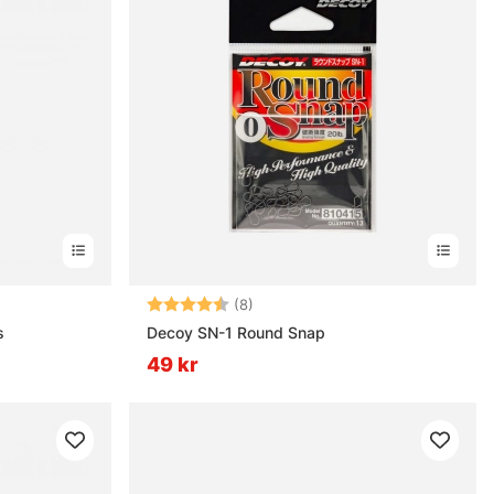
nor
Betyg:
4.8 utav 5 stjärnor
(8)
s
Decoy SN-1 Round Snap
49 kr