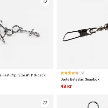
Betyg:
4.5 utav 5 stjä
(6)
 Fast Clip, Size #1 (10-pack)
Darts Beteslås Snaplock
49 kr