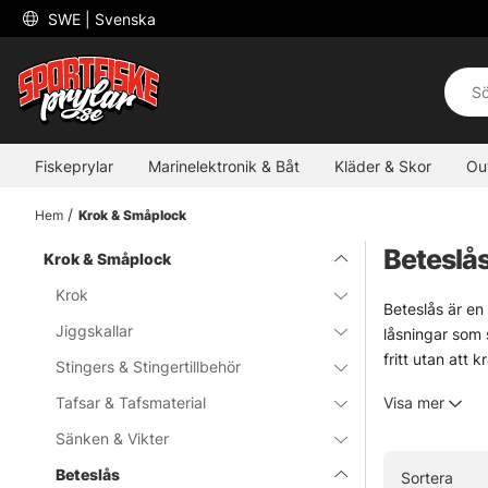
 SWE 
| Svenska
Fiskeprylar
Marinelektronik & Båt
Kläder & Skor
Ou
Hem
Krok & Småplock
Beteslå
Krok & Småplock
Krok
Beteslås är en 
Jiggskallar
låsningar som 
fritt utan att k
Stingers & Stingertillbehör
Valet beror me
Tafsar & Tafsmaterial
Visa mer
uppsättning i v
rasande fart. S
Sänken & Vikter
gädda väljs oft
Beteslås
Sortera