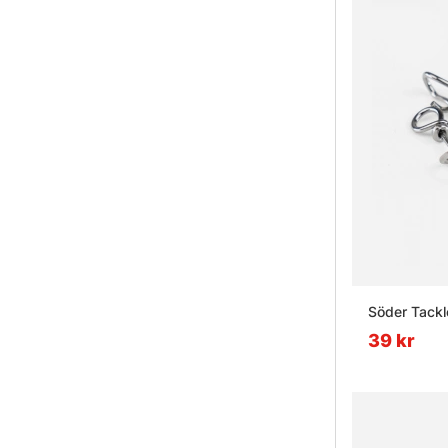
Söder Tackle
39 kr