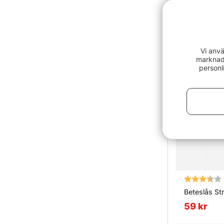
Vi anvä
marknads
personl
Betyg:
Beteslås St
59 kr