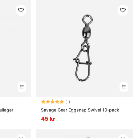
rnor
Betyg:
5.0 utav 5 stjärnor
(1)
ullager
Savage Gear Eggsnap Swivel 10-pack
45 kr