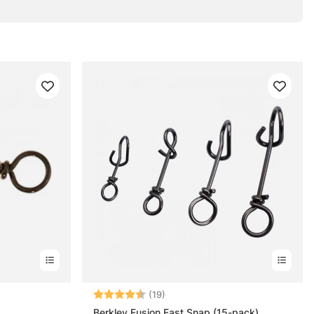
ärnor
Betyg:
4.7 utav 5 stjärnor
(19)
Berkley Fusion Fast Snap (15-pack)