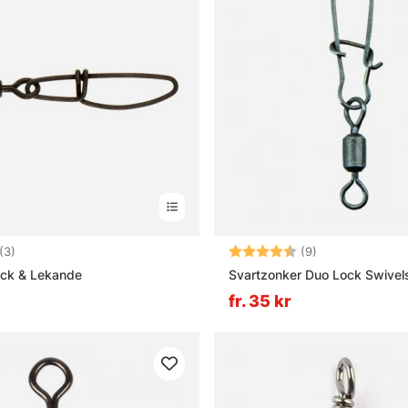
4.7 utav 5 stjärnor
Betyg:
4.1 utav 5 stjär
(3)
(9)
ock & Lekande
Svartzonker Duo Lock Swivel
fr. 35 kr