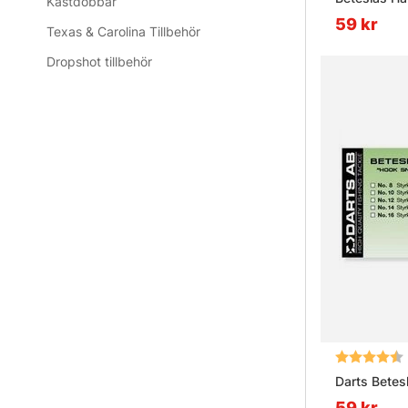
Kastdobbar
59 kr
Texas & Carolina Tillbehör
Dropshot tillbehör
Betyg:
Darts Betes
59 kr