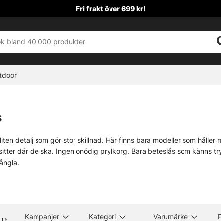
Fri frakt över 699 kr!
tdoor
s
liten detalj som gör stor skillnad. Här finns bara modeller som håller 
sitter där de ska. Ingen onödig prylkorg. Bara beteslås som känns tr
rångla.
st på fisket. Lösa beteslås passar när enkelhet och snabbhet väge
issa riggar. Klassiska bygellås har sin plats, och fastach är ett knepig
torlekarna följer ingen helt fast standard mellan tillverkare, så det lö
a storlek 4 till 4,5, som Stayloc. Till lättare fiske fungerar storlek 10 
Kampanjer
Kategori
Varumärke
P