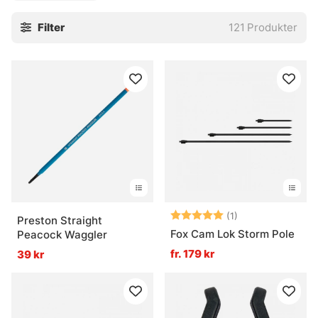
Filter
121
Produkter
Betyg:
5.0 utav 5 stjär
(1)
Preston Straight
Fox Cam Lok Storm Pole
Peacock Waggler
fr. 179 kr
39 kr