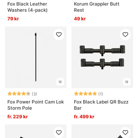
Fox Black Leather
Korum Grappler Butt
Washers (4-pack)
Rest
79 kr
49 kr
Betyg:
4.3 utav 5 stjärnor
Betyg:
5.0 utav 5 stjär
(3)
(1)
Fox Power Point Cam Lok
Fox Black Label QR Buzz
Storm Pole
Bar
fr. 229 kr
fr. 499 kr