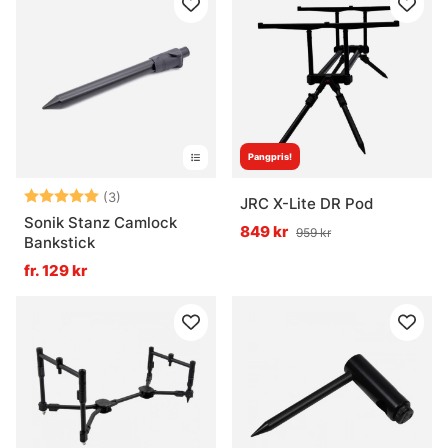
Pangpris!
Betyg:
5.0 utav 5 stjärnor
(3)
JRC X-Lite DR Pod
Sonik Stanz Camlock
849 kr
959 kr
Bankstick
fr. 129 kr