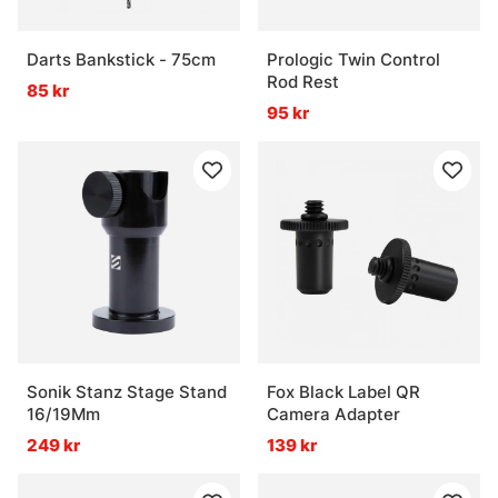
Darts Bankstick - 75cm
Prologic Twin Control
Rod Rest
85 kr
95 kr
Sonik Stanz Stage Stand
Fox Black Label QR
16/19Mm
Camera Adapter
249 kr
139 kr