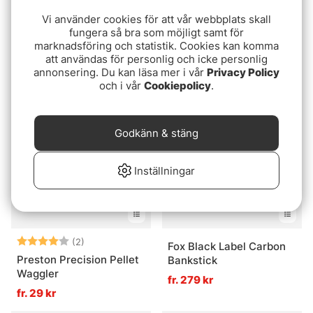
Vi använder cookies för att vår webbplats skall
fungera så bra som möjligt samt för
Korum Uni Butt Rest
Prologic C-Series Twin
marknadsföring och statistik. Cookies kan komma
Support 3 Rod Pod
59 kr
att användas för personlig och icke personlig
949 kr
annonsering. Du kan läsa mer i vår
Privacy Policy
och i vår
Cookiepolicy
.
Godkänn & stäng
Inställningar
Betyg:
4.0 utav 5 stjärnor
(2)
Fox Black Label Carbon
Preston Precision Pellet
Bankstick
Waggler
fr. 279 kr
fr. 29 kr