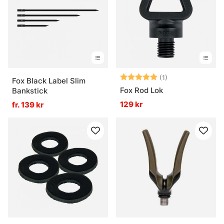
Betyg:
5.0 utav 5 stjär
(1)
Fox Black Label Slim
Fox Rod Lok
Bankstick
129 kr
fr. 139 kr