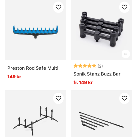
Betyg:
5.0 utav 5 stjär
(2)
Preston Rod Safe Multi
Sonik Stanz Buzz Bar
149 kr
fr. 149 kr