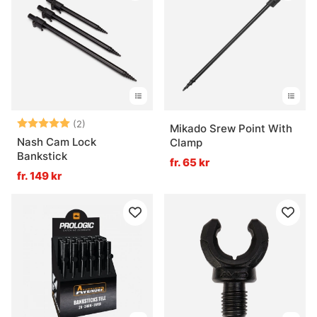
Betyg:
5.0 utav 5 stjärnor
(2)
Mikado Srew Point With
Nash Cam Lock
Clamp
Bankstick
fr. 65 kr
fr. 149 kr