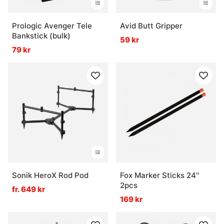
Prologic Avenger Tele
Avid Butt Gripper
Bankstick (bulk)
59 kr
79 kr
Sonik HeroX Rod Pod
Fox Marker Sticks 24''
2pcs
fr. 649 kr
169 kr