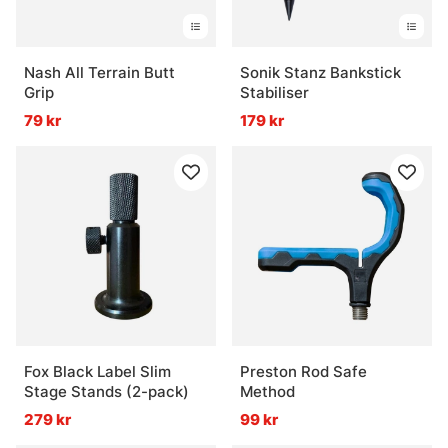
Nash All Terrain Butt
Sonik Stanz Bankstick
Grip
Stabiliser
79 kr
179 kr
Fox Black Label Slim
Preston Rod Safe
Stage Stands (2-pack)
Method
279 kr
99 kr