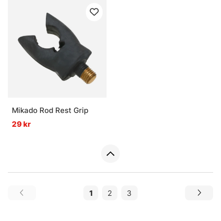
Mikado Rod Rest Grip
29 kr
1
2
3