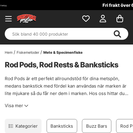
Fri frakt över 699 kr!
Hem
Fiskemetoder
Mete & Specimenfiske
Rod Pods, Rod Rests & Banksticks
Rod Pods är ett perfekt allroundstöd för dina metspön,
medans bankstick med fördel kan användas när marken är
lite mjukare så du får ner dem i marken. Hos oss hittar du
ett brett sortiment av rod pods, rod rests och bankstick
Visa mer
inför ditt nästa metpass.
Kategorier
Banksticks
Buzz Bars
Rod P