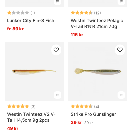
Betyg:
1.0 utav 5 stjärnor
Betyg:
4.7 utav 5 stjä
(1)
(12)
Lunker City Fin-S Fish
Westin Twinteez Pelagic
V-Tail R'N'R 21cm 70g
fr. 89 kr
115 kr
Betyg:
5.0 utav 5 stjärnor
Betyg:
4.5 utav 5 stjär
(3)
(4)
Westin Twinteez V2 V-
Strike Pro Gunslinger
Tail 14,5cm 9g 2pcs
39 kr
39 kr
49 kr