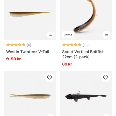
3 för 2
Betyg:
4.5 utav 5 stjärnor
Betyg:
4.4 utav 5 stjä
(6)
(13)
Westin Twinteez V-Tail
Scout Vertical Baitfish
22cm (2-pack)
fr. 59 kr
89 kr