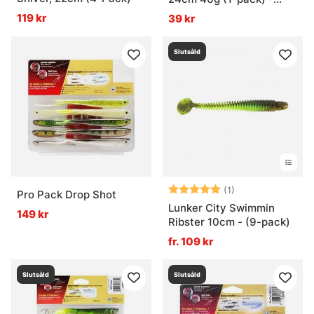
Blue N' Yellow
119 kr
39 kr
Slutsåld
Betyg:
5.0 utav 5 stjär
(1)
Pro Pack Drop Shot
Lunker City Swimmin
149 kr
Ribster 10cm - (9-pack)
fr. 109 kr
Slutsåld
Slutsåld