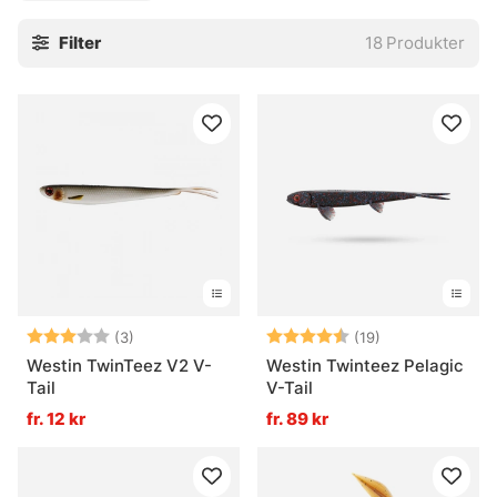
Filter
18
Produkter
Betyg:
3.0 utav 5 stjärnor
Betyg:
4.9 utav 5 stjä
(3)
(19)
Westin TwinTeez V2 V-
Westin Twinteez Pelagic
Tail
V-Tail
fr. 12 kr
fr. 89 kr