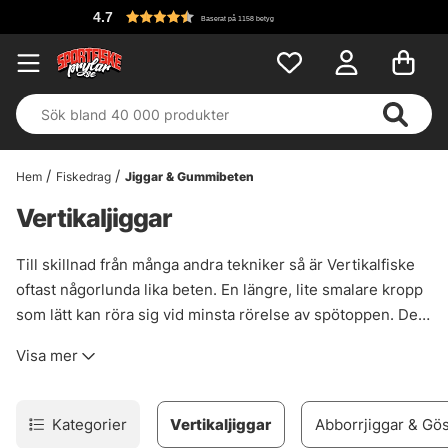
4.7
Baserat på 1158 betyg
Hem
Fiskedrag
Jiggar & Gummibeten
Vertikaljiggar
Till skillnad från många andra tekniker så är Vertikalfiske
oftast någorlunda lika beten. En längre, lite smalare kropp
som lätt kan röra sig vid minsta rörelse av spötoppen. Det
finns helt raka pintails, twintails, singletails och även beten
Visa mer
med hela, vågräta fenor, som trycker mycket vatten. Ett
otroligt roligt fiske som ofta kan leverera riktigt stor fisk!
Kategorier
Vertikaljiggar
Abborrjiggar & Gös