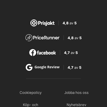
4,8
av
5
4,8
av
5
4,7
av
5
4,7
av
5
Cookiepolicy
Jobba hos oss
Köp- och
Nyhetsbrev