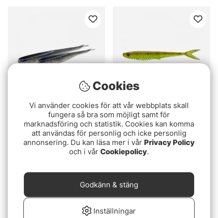
Cookies
Vi använder cookies för att vår webbplats skall
Betyg:
5.0 utav 5 stjärnor
(4)
fungera så bra som möjligt samt för
Gunki Pacemaker
marknadsföring och statistik. Cookies kan komma
Savage Gear Monster
59 kr
att användas för personlig och icke personlig
Slug
annonsering. Du kan läsa mer i vår
Privacy Policy
fr. 105 kr
och i vår
Cookiepolicy
.
Godkänn & stäng
Inställningar