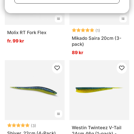
Betyg:
5.0 utav 5 stjär
(1)
Molix RT Fork Flex
Mikado Saira 20cm (3-
fr. 99 kr
pack)
89 kr
Betyg:
5.0 utav 5 stjärnor
(3)
Westin Twinteez V-Tail
Shiver, 22cm (4-Pack)
24cm 46g (1-pack) -