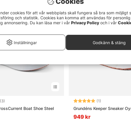
Cookies
nder cookies för att vår webbplats skall fungera så bra som möjligt 
föring och statistik. Cookies kan komma att användas för personlig
ig annonsering. Du kan läsa mer i vår
Privacy Policy
och i vår
Cooki
Inställningar
Godkänn & stäng
5.0 utav 5 stjärnor
Betyg:
5.0 utav 5 stjär
(3)
(1)
ossCurrent Boat Shoe Steel
Grundéns Keeper Sneaker Oy
949 kr