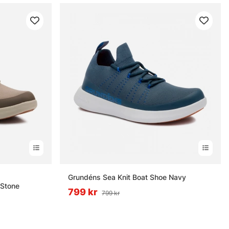
rnor
Grundéns Sea Knit Boat Shoe Navy
 Stone
799 kr
799 kr