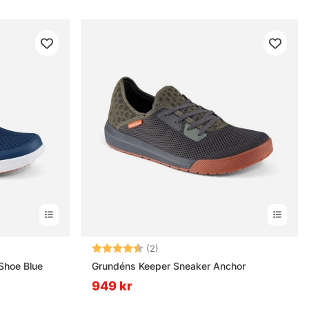
nor
Betyg:
4.5 utav 5 stjärnor
(2)
Shoe Blue
Grundéns Keeper Sneaker Anchor
949 kr