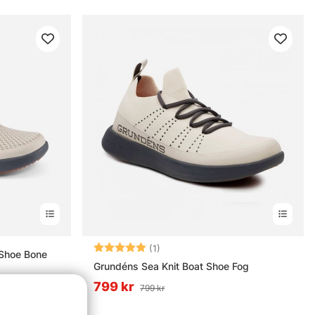
Betyg:
5.0 utav 5 stjärnor
(1)
 Shoe Bone
Grundéns Sea Knit Boat Shoe Fog
799 kr
799 kr