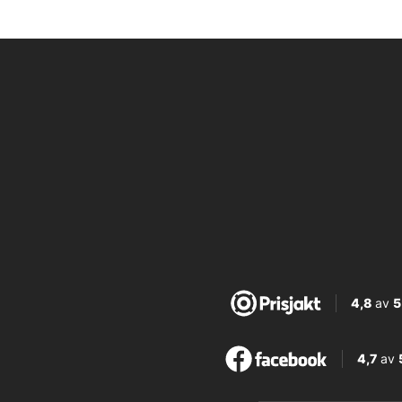
4,8
av
5
4,7
av