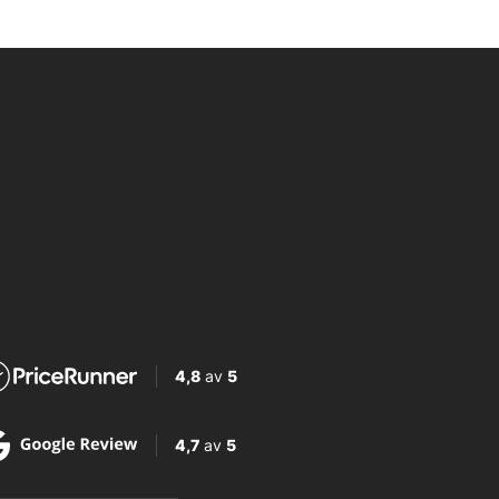
4,8
av
5
4,7
av
5