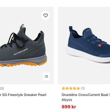
4.4 utav 5 stjärnor
Betyg:
5.0 utav 5 stjär
(5)
(1)
 SG Freestyle Sneaker Pearl
Grundéns CrossCurrent Boat 
Abyss
899 kr