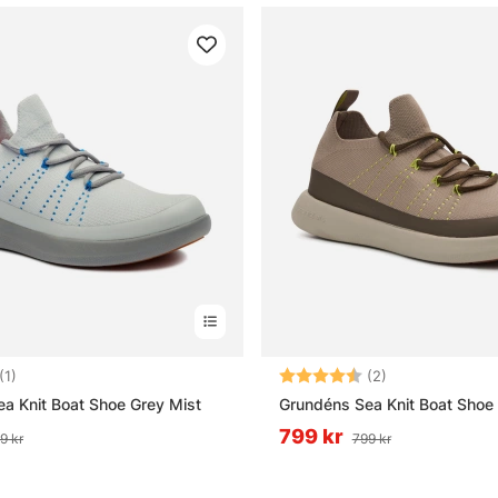
5.0 utav 5 stjärnor
Betyg:
4.5 utav 5 stjä
(1)
(2)
a Knit Boat Shoe Grey Mist
Grundéns Sea Knit Boat Shoe
799 kr
9 kr
799 kr