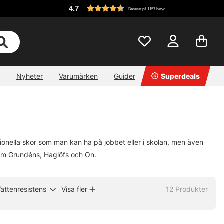
4.7
Baserat på 1157 betyg
Nyheter
Varumärken
Guider
Superdeals
tionella skor som man kan ha på jobbet eller i skolan, men även
 som Grundéns, Haglöfs och On.
attenresistens
Visa fler
12
Produkter