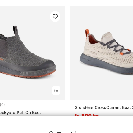
4.0 utav 5 stjärnor
(2)
Grundéns CrossCurrent Boat
ckyard Pull-On Boot
fr. 899 kr