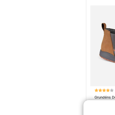
Betyg:
Grundéns Do
Turbulence
1349 kr