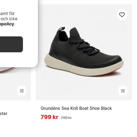
samt för
 och icke
epolicy
.
nor
Grundéns Sea Knit Boat Shoe Black
ster
799 kr
799 kr