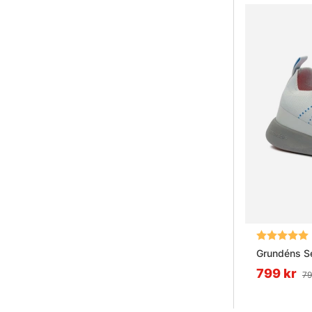
Betyg:
Grundéns Se
799 kr
79