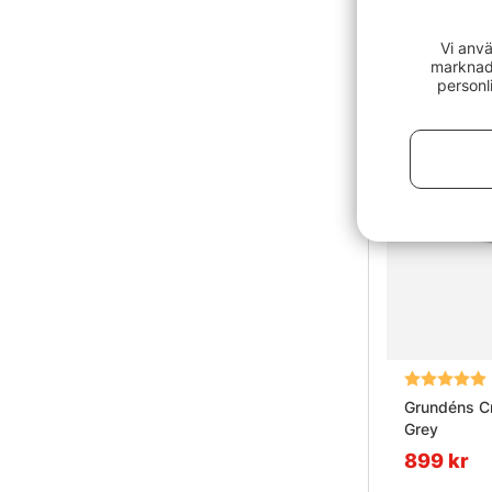
Vi anvä
marknads
personl
Betyg:
Grundéns Cr
Grey
899 kr