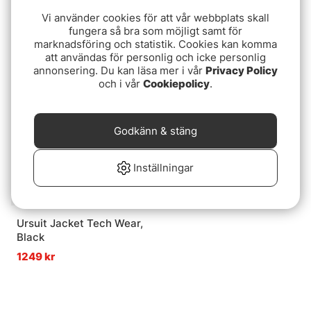
Patagonia M's R1
6th Sense 1/2 Zip
Vi använder cookies för att vår webbplats skall
TechFace Fitz Roy Trout
Pullover
fungera så bra som möjligt samt för
Hoody SMTB
marknadsföring och statistik. Cookies kan komma
2399 kr
549 kr
att användas för personlig och icke personlig
annonsering. Du kan läsa mer i vår
Privacy Policy
och i vår
Cookiepolicy
.
Slutsåld
Godkänn & stäng
Inställningar
Ursuit Jacket Tech Wear,
Black
1249 kr