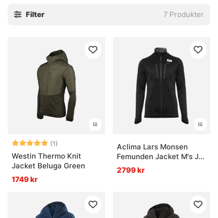
Filter
7
Produkter
Betyg:
5.0 utav 5 stjärnor
(1)
Aclima Lars Monsen
Westin Thermo Knit
Femunden Jacket M's Jet
Jacket Beluga Green
Black
2799 kr
1749 kr