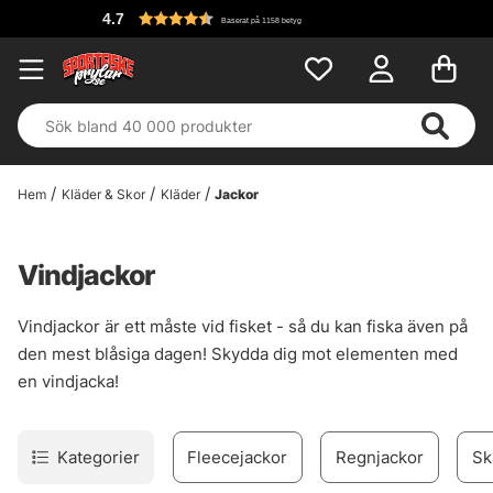
4.7
Baserat på 1158 betyg
Hem
Kläder & Skor
Kläder
Jackor
Vindjackor
Vindjackor är ett måste vid fisket - så du kan fiska även på
den mest blåsiga dagen! Skydda dig mot elementen med
en vindjacka!
Kategorier
Fleecejackor
Regnjackor
Sk