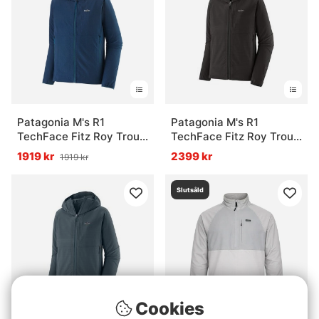
Patagonia M's R1
Patagonia M's R1
TechFace Fitz Roy Trout
TechFace Fitz Roy Trout
Hoody, Tidepool Blue
Hoody BLK
1919 kr
2399 kr
1919 kr
Slutsåld
Cookies