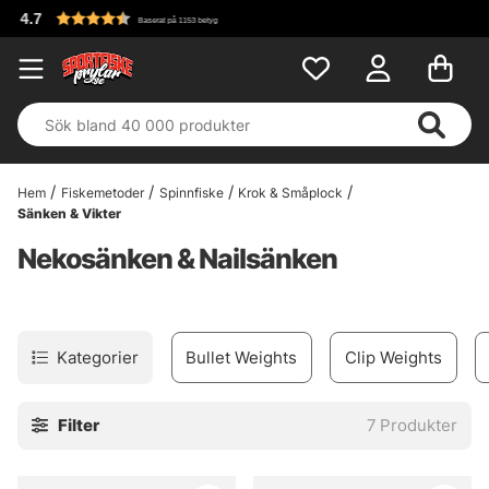
Fri f
Baserat på 1153 betyg
Hem
Fiskemetoder
Spinnfiske
Krok & Småplock
Sänken & Vikter
Nekosänken & Nailsänken
Kategorier
Bullet Weights
Clip Weights
Filter
7
Produkter