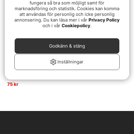
fungera så bra som möjligt samt för
marknadsföring och statistik. Cookies kan komma
Slutsåld
att användas för personlig och icke personlig
annonsering. Du kan läsa mer i vår
Privacy Policy
och i vår
Cookiepolicy
.
Godkänn & stäng
Inställningar
Savage Gear Balance
Spikes 1.8g & 3.0g
8+8pcs
75 kr