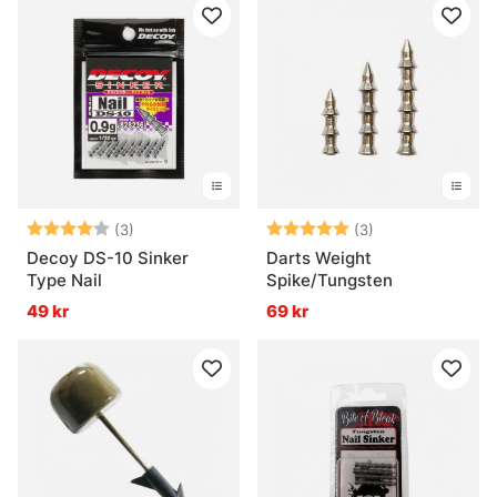
Betyg:
4.0 utav 5 stjärnor
Betyg:
5.0 utav 5 stjär
(3)
(3)
Decoy DS-10 Sinker
Darts Weight
Type Nail
Spike/Tungsten
49 kr
69 kr